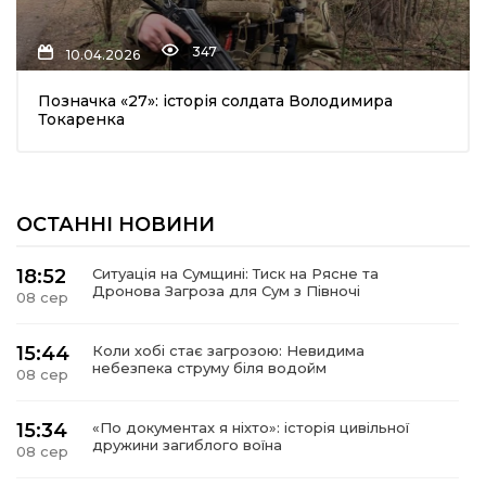
347
10.04.2026
Позначка «27»: історія солдата Володимира
Токаренка
шення
ОСТАННІ НОВИНИ
ти
18:52
Ситуація на Сумщині: Тиск на Рясне та
Дронова Загроза для Сум з Півночі
08 сер
15:44
Коли хобі стає загрозою: Невидима
небезпека струму біля водойм
08 сер
15:34
«По документах я ніхто»: історія цивільної
дружини загиблого воїна
08 сер