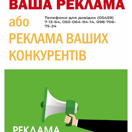
09:52
Родина Степаненків: від квітучого
прикордоння до втраченого дому
04 сер
19:36
Пишіть листи самому собі, або як уникнути
маніпуляційбез конфліктів
30 лип
19:29
«Все закінчиться, приїду й одружуся…»: Пам’яті
26-річного Захисника Богдана Ємця (ВІДЕО)
30 лип
20:06
Паливо по 100 грн та ризик дефіциту: чому в
Україні різко зростають ціни на АЗС
28 лип
20:00
Житлові сертифікати, підготовка до зими та
підтримка ВПО: підсумки засідання виконкому
28 лип
Краснопільської селищної ради
10:36
Валентина Масалітіна: «Нас тримає віра в
Перемогу і повернення додому»
28 лип