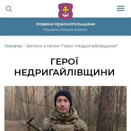
Новини Краснопільщини
Пишемо історію разом.
Головна
Записи з тегом "герої Недригайлівщини"
ційна політика
ГЕРОЇ
да
НЕДРИГАЙЛІВЩИНИ
я
а
нал
ура