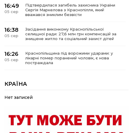
16:49
Підтвердилася загибель захисника України
Сергія Маркелова з Краснопілля, який
05 сер
вважався зниклим безвісти
16:38
Засідання виконкому Краснопільської
селищної ради: 27,6 млн грн компенсацій за
05 сер
знищене житло та соціальний захист дітей
16:26
Краснопільщина під ворожими ударами: у
лікарні помер поранений чоловік, є нова
05 сер
постраждала
09:33
Не лише документи: несподівані речі, які
можуть врятувати життя під час обстрілу
КРАЇНА
05 сер
Нет записей
09:26
Що робити, якщо в нотаріальному документі
виявлено описку?
05 сер
18:39
«КОЛО НЕЗЛАМНИХ»: як діти та ветерани
разом створюють унікальний телепроєкт
04 сер