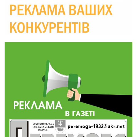
20:00
підтримка ВПО: підсумки засідання виконкому
28 лип
Краснопільської селищної ради
10:36
Валентина Масалітіна: «Нас тримає віра в
Перемогу і повернення додому»
28 лип
10:31
Знову біль… Знову втрата… На щиті
повертається захисник України Богдан Ємець
28 лип
16:57
Обмежено придатний, але безмежно
вмотивований: Як колишній лісівник став асом
24 лип
артилерії
16:34
490 пацієнтів та 15 відвіданих сіл: МБФ
«Альянс громадського здоров’я» підбив
24 лип
підсумки роботи мобільних клінік у Сумській
області
12:24
Покинув безпечне життя за кордоном, щоб
захистити рідну землю: пам’яті Сергія
23 лип
Балабаєнка (ВІДЕО)