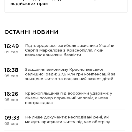
водійських прав
ОСТАННІ НОВИНИ
16:49
Підтвердилася загибель захисника України
Сергія Маркелова з Краснопілля, який
05 сер
вважався зниклим безвісти
16:38
Засідання виконкому Краснопільської
селищної ради: 27,6 млн грн компенсацій за
05 сер
знищене житло та соціальний захист дітей
16:26
Краснопільщина під ворожими ударами: у
лікарні помер поранений чоловік, є нова
05 сер
постраждала
09:33
Не лише документи: несподівані речі, які
можуть врятувати життя під час обстрілу
05 сер