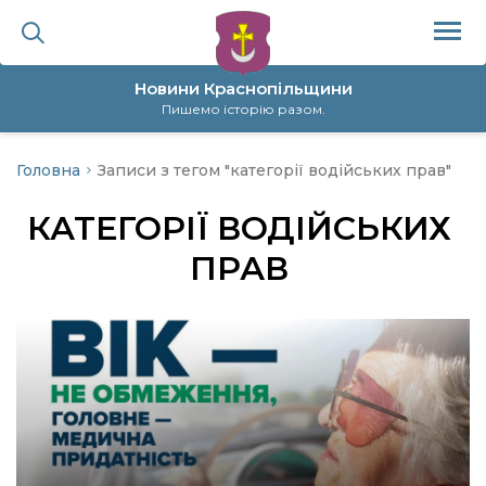
Новини Краснопільщини
Пишемо історію разом.
Головна
Записи з тегом "категорії водійських прав"
ційна політика
КАТЕГОРІЇ ВОДІЙСЬКИХ
да
ПРАВ
я
а
нал
ура