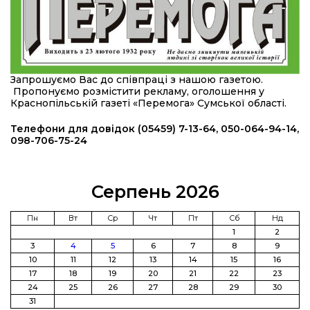
08:46
Командир гармати Руслан Козирін: «Змінити
підрозділ чи бригаду – навіть думки не було»
23 лип
20:36
Нова кав’ярня в Сумах: як родина військового
Запрошуємо Вас до співпраці з нашою газетою.
з Краснопілля відкрила «Лев каву» за грантові
22 лип
Пропонуємо розмістити рекламу, оголошення у
кошти (ВІДЕО)
Краснопільській газеті «Перемога» Сумської області.
14:37
Захищав кордон до останнього подиху:
Телефони для довідок (05459) 7-13-64, 050-064-94-14,
пам’яті полеглого прикордонника Олександра
098-706-75-24
21 лип
Кичаня (ВІДЕО)
11:28
Від штанги до «крил»: як спорт і характер
Серпень 2026
колишнього паверліфтера гартують перемогу
21 лип
на Донеччині
Пн
Вт
Ср
Чт
Пт
Сб
Нд
1
2
11:19
На щиті повертається додому:
3
4
5
6
7
8
9
Краснопільська громада втратила 27-річного
21 лип
10
11
12
13
14
15
16
Захисника Сергія Балабаєнка
17
18
19
20
21
22
23
24
25
26
27
28
29
30
11:00
Музей, який був частиною життя
31