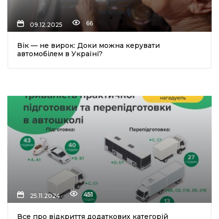
66
09.12.2025
Вік — не вирок: Доки можна керувати
автомобілем в Україні?
шення
ти
451
25.11.2024
Все про відкриття додаткових категорій