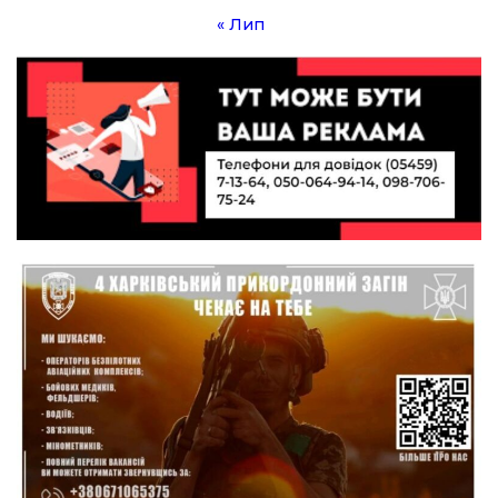
19 лип
« Лип
10:49
Інтелектуальні злети та творчі перемоги:
історія успіху випускниці Вікторії Кондратенко
19 лип
10:40
Вірний присязі до останнього подиху:
підтримайте петицію про присвоєння звання
19 лип
«Герой України» (посмертно) прикордоннику
Олександру Бойку
20:34
Кохання попри все: як українці створюють сім’ї
в реаліях 2026 року
17 лип
13:52
І волейбол, і хімія на “відмінно”: неймовірна
історія успіху випускниці з Краснопілля
15 лип
Анастасії Гонтар
13:27
НБУ вводить нову банкноту 2 000 грн із
портретом легендарного українця: що
15 лип
зміниться для наших гаманців