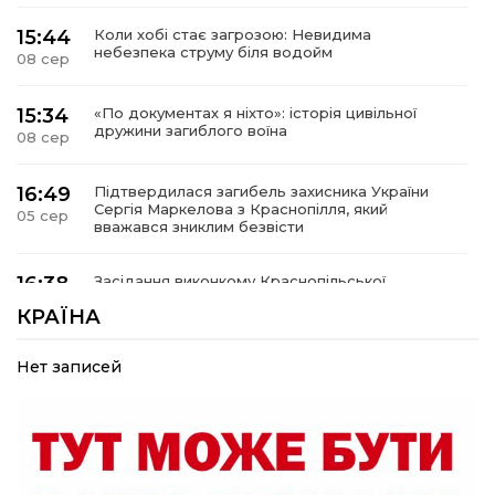
15:44
Коли хобі стає загрозою: Невидима
небезпека струму біля водойм
08 сер
15:34
«По документах я ніхто»: історія цивільної
дружини загиблого воїна
08 сер
16:49
Підтвердилася загибель захисника України
Сергія Маркелова з Краснопілля, який
05 сер
вважався зниклим безвісти
16:38
Засідання виконкому Краснопільської
селищної ради: 27,6 млн грн компенсацій за
05 сер
КРАЇНА
знищене житло та соціальний захист дітей
Нет записей
16:26
Краснопільщина під ворожими ударами: у
лікарні помер поранений чоловік, є нова
05 сер
постраждала
09:33
Не лише документи: несподівані речі, які
можуть врятувати життя під час обстрілу
05 сер