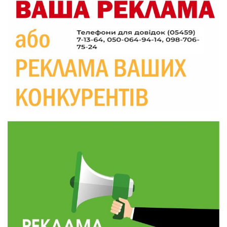
09:26
Що робити, якщо в нотаріальному документі
виявлено описку?
05 сер
18:39
«КОЛО НЕЗЛАМНИХ»: як діти та ветерани
разом створюють унікальний телепроєкт
04 сер
09:52
Родина Степаненків: від квітучого
прикордоння до втраченого дому
04 сер
19:36
Пишіть листи самому собі, або як уникнути
маніпуляційбез конфліктів
30 лип
19:29
«Все закінчиться, приїду й одружуся…»: Пам’яті
26-річного Захисника Богдана Ємця (ВІДЕО)
30 лип
20:06
Паливо по 100 грн та ризик дефіциту: чому в
Україні різко зростають ціни на АЗС
28 лип