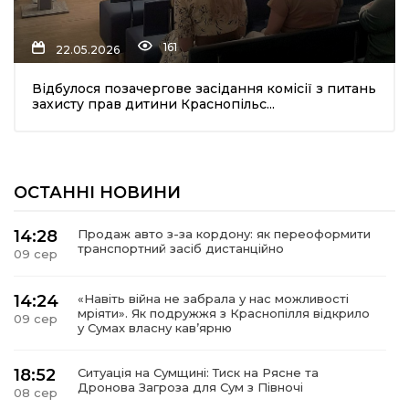
161
22.05.2026
Відбулося позачергове засідання комісії з питань
захисту прав дитини Краснопільс...
шення
ОСТАННІ НОВИНИ
ти
14:28
Продаж авто з-за кордону: як переоформити
транспортний засіб дистанційно
09 сер
14:24
«Навіть війна не забрала у нас можливості
мріяти». Як подружжя з Краснопілля відкрило
09 сер
у Сумах власну кав’ярню
18:52
Ситуація на Сумщині: Тиск на Рясне та
Дронова Загроза для Сум з Півночі
08 сер