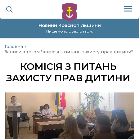
Новини Краснопільщини
Пишемо історію разом.
Головна
ційна політика
Записи з тегом "комісія з питань захисту прав дитини"
КОМІСІЯ З ПИТАНЬ
да
ЗАХИСТУ ПРАВ ДИТИНИ
я
а
нал
ура