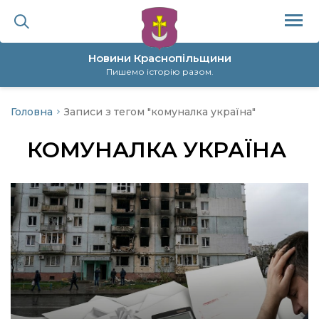
Новини Краснопільщини
Пишемо історію разом.
Головна
Записи з тегом "комуналка україна"
ційна політика
КОМУНАЛКА УКРАЇНА
да
я
а
нал
ура