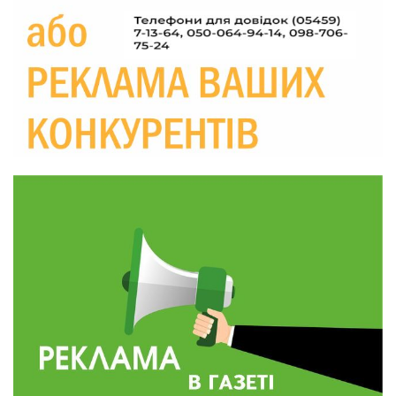
Україні різко зростають ціни на АЗС
28 лип
20:00
Житлові сертифікати, підготовка до зими та
підтримка ВПО: підсумки засідання виконкому
28 лип
Краснопільської селищної ради
10:36
Валентина Масалітіна: «Нас тримає віра в
Перемогу і повернення додому»
28 лип
10:31
Знову біль… Знову втрата… На щиті
повертається захисник України Богдан Ємець
28 лип
16:57
Обмежено придатний, але безмежно
вмотивований: Як колишній лісівник став асом
24 лип
артилерії
16:34
490 пацієнтів та 15 відвіданих сіл: МБФ
«Альянс громадського здоров’я» підбив
24 лип
підсумки роботи мобільних клінік у Сумській
області