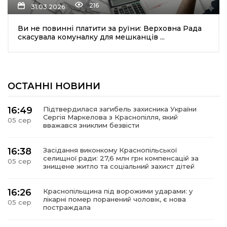
216
31.03.2026
Ви не повинні платити за руїни: Верховна Рада
скасувала комуналку для мешканців ...
ОСТАННІ НОВИНИ
шення
16:49
Підтвердилася загибель захисника України
Сергія Маркелова з Краснопілля, який
05 сер
ти
вважався зниклим безвісти
16:38
Засідання виконкому Краснопільської
селищної ради: 27,6 млн грн компенсацій за
05 сер
знищене житло та соціальний захист дітей
16:26
Краснопільщина під ворожими ударами: у
лікарні помер поранений чоловік, є нова
05 сер
постраждала