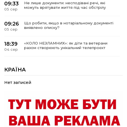
09:33
Не лише документи: несподівані речі, які
можуть врятувати життя під час обстрілу
05 сер
09:26
Що робити, якщо в нотаріальному документі
виявлено описку?
05 сер
18:39
«КОЛО НЕЗЛАМНИХ»: як діти та ветерани
разом створюють унікальний телепроєкт
04 сер
09:52
Родина Степаненків: від квітучого
прикордоння до втраченого дому
КРАЇНА
04 сер
Нет записей
19:36
Пишіть листи самому собі, або як уникнути
маніпуляційбез конфліктів
30 лип
19:29
«Все закінчиться, приїду й одружуся…»: Пам’яті
26-річного Захисника Богдана Ємця (ВІДЕО)
30 лип
20:06
Паливо по 100 грн та ризик дефіциту: чому в