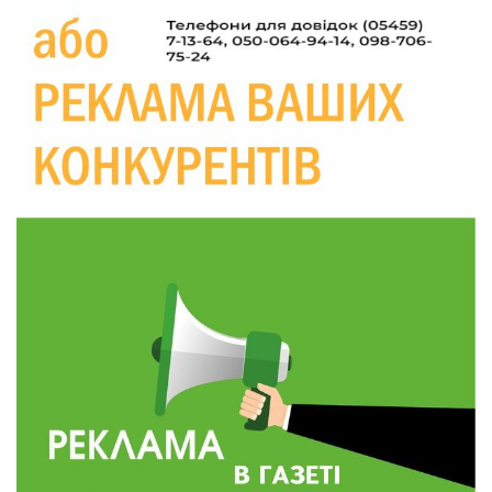
09:26
виявлено описку?
05 сер
18:39
«КОЛО НЕЗЛАМНИХ»: як діти та ветерани
разом створюють унікальний телепроєкт
04 сер
09:52
Родина Степаненків: від квітучого
прикордоння до втраченого дому
04 сер
19:36
Пишіть листи самому собі, або як уникнути
маніпуляційбез конфліктів
30 лип
19:29
«Все закінчиться, приїду й одружуся…»: Пам’яті
26-річного Захисника Богдана Ємця (ВІДЕО)
30 лип
20:06
Паливо по 100 грн та ризик дефіциту: чому в
Україні різко зростають ціни на АЗС
28 лип
20:00
Житлові сертифікати, підготовка до зими та
підтримка ВПО: підсумки засідання виконкому
28 лип