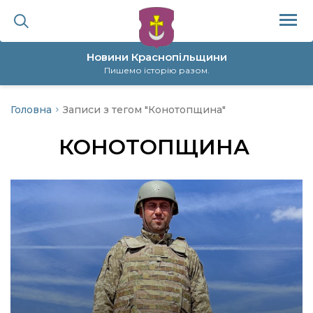
Новини Краснопільщини
Пишемо історію разом.
Головна
Записи з тегом "Конотопщина"
ційна політика
КОНОТОПЩИНА
да
я
а
нал
ура