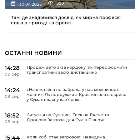
350
30.04.2026
Там, де знадобився досвід: як мирна професія
стала в пригоді на фронті
ОСТАННІ НОВИНИ
шення
14:28
Продаж авто з-за кордону: як переоформити
транспортний засіб дистанційно
09 сер
ти
14:24
«Навіть війна не забрала у нас можливості
мріяти». Як подружжя з Краснопілля відкрило
09 сер
у Сумах власну кав’ярню
18:52
Ситуація на Сумщині: Тиск на Рясне та
Дронова Загроза для Сум з Півночі
08 сер
15:44
Коли хобі стає загрозою: Невидима