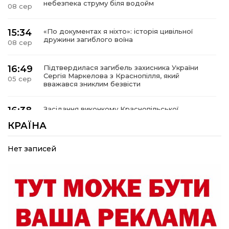
небезпека струму біля водойм
08 сер
15:34
«По документах я ніхто»: історія цивільної
дружини загиблого воїна
08 сер
16:49
Підтвердилася загибель захисника України
Сергія Маркелова з Краснопілля, який
05 сер
вважався зниклим безвісти
16:38
Засідання виконкому Краснопільської
селищної ради: 27,6 млн грн компенсацій за
05 сер
КРАЇНА
знищене житло та соціальний захист дітей
Нет записей
16:26
Краснопільщина під ворожими ударами: у
лікарні помер поранений чоловік, є нова
05 сер
постраждала
09:33
Не лише документи: несподівані речі, які
можуть врятувати життя під час обстрілу
05 сер
Що робити, якщо в нотаріальному документі