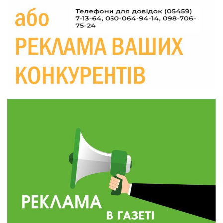
Україні різко зростають ціни на АЗС
28 лип
20:00
Житлові сертифікати, підготовка до зими та
підтримка ВПО: підсумки засідання виконкому
28 лип
Краснопільської селищної ради
10:36
Валентина Масалітіна: «Нас тримає віра в
Перемогу і повернення додому»
28 лип
10:31
Знову біль… Знову втрата… На щиті
повертається захисник України Богдан Ємець
28 лип
16:57
Обмежено придатний, але безмежно
вмотивований: Як колишній лісівник став асом
24 лип
артилерії
16:34
490 пацієнтів та 15 відвіданих сіл: МБФ
«Альянс громадського здоров’я» підбив
24 лип
підсумки роботи мобільних клінік у Сумській
області