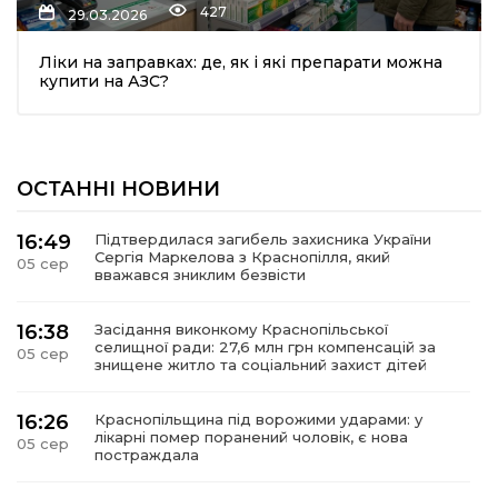
427
29.03.2026
Ліки на заправках: де, як і які препарати можна
купити на АЗС?
ОСТАННІ НОВИНИ
шення
16:49
Підтвердилася загибель захисника України
Сергія Маркелова з Краснопілля, який
05 сер
ти
вважався зниклим безвісти
16:38
Засідання виконкому Краснопільської
селищної ради: 27,6 млн грн компенсацій за
05 сер
знищене житло та соціальний захист дітей
16:26
Краснопільщина під ворожими ударами: у
лікарні помер поранений чоловік, є нова
05 сер
постраждала