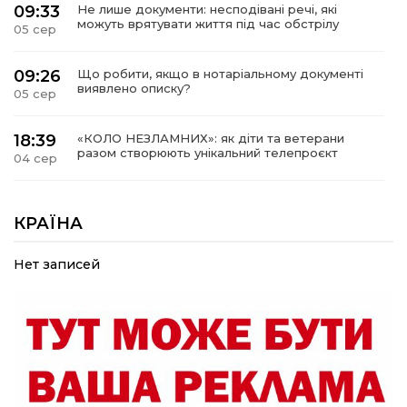
09:33
Не лише документи: несподівані речі, які
можуть врятувати життя під час обстрілу
05 сер
09:26
Що робити, якщо в нотаріальному документі
виявлено описку?
05 сер
18:39
«КОЛО НЕЗЛАМНИХ»: як діти та ветерани
разом створюють унікальний телепроєкт
04 сер
09:52
Родина Степаненків: від квітучого
прикордоння до втраченого дому
КРАЇНА
04 сер
Нет записей
19:36
Пишіть листи самому собі, або як уникнути
маніпуляційбез конфліктів
30 лип
19:29
«Все закінчиться, приїду й одружуся…»: Пам’яті
26-річного Захисника Богдана Ємця (ВІДЕО)
30 лип
20:06
Паливо по 100 грн та ризик дефіциту: чому в