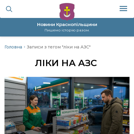
Новини Краснопільщини
Пишемо історію разом.
Головна
Записи з тегом "ліки на АЗС"
ційна політика
ЛІКИ НА АЗС
да
я
а
нал
ура