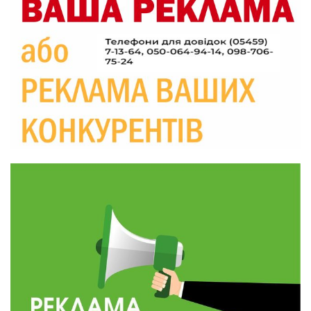
20:06
Паливо по 100 грн та ризик дефіциту: чому в
Україні різко зростають ціни на АЗС
28 лип
20:00
Житлові сертифікати, підготовка до зими та
підтримка ВПО: підсумки засідання виконкому
28 лип
Краснопільської селищної ради
10:36
Валентина Масалітіна: «Нас тримає віра в
Перемогу і повернення додому»
28 лип
10:31
Знову біль… Знову втрата… На щиті
повертається захисник України Богдан Ємець
28 лип
16:57
Обмежено придатний, але безмежно
вмотивований: Як колишній лісівник став асом
24 лип
артилерії
16:34
490 пацієнтів та 15 відвіданих сіл: МБФ
«Альянс громадського здоров’я» підбив
24 лип
підсумки роботи мобільних клінік у Сумській