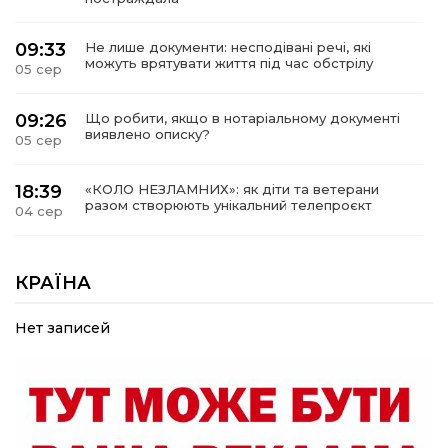
09:33
Не лише документи: несподівані речі, які
можуть врятувати життя під час обстрілу
05 сер
09:26
Що робити, якщо в нотаріальному документі
виявлено описку?
05 сер
18:39
«КОЛО НЕЗЛАМНИХ»: як діти та ветерани
разом створюють унікальний телепроєкт
04 сер
09:52
Родина Степаненків: від квітучого
прикордоння до втраченого дому
КРАЇНА
04 сер
Нет записей
19:36
Пишіть листи самому собі, або як уникнути
маніпуляційбез конфліктів
30 лип
19:29
«Все закінчиться, приїду й одружуся…»: Пам’яті
26-річного Захисника Богдана Ємця (ВІДЕО)
30 лип