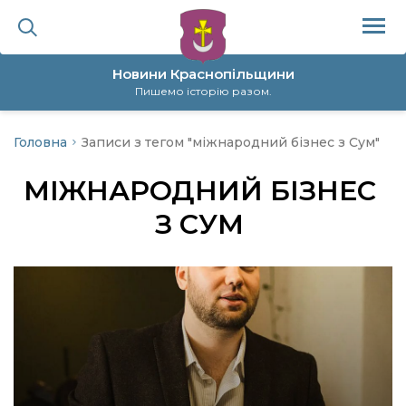
Новини Краснопільщини
Пишемо історію разом.
Головна
Записи з тегом "міжнародний бізнес з Сум"
ційна політика
МІЖНАРОДНИЙ БІЗНЕС
да
З СУМ
я
а
нал
ура