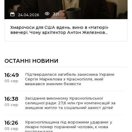
321
24.04.2026
Хмарочоси для США вдень, вино в «Натюрі»
ввечері. Чому архітектор Антон Железнов...
шення
ОСТАННІ НОВИНИ
ти
16:49
Підтвердилася загибель захисника України
Сергія Маркелова з Краснопілля, який
05 сер
вважався зниклим безвісти
16:38
Засідання виконкому Краснопільської
селищної ради: 27,6 млн грн компенсацій за
05 сер
знищене житло та соціальний захист дітей
16:26
Краснопільщина під ворожими ударами: у
лікарні помер поранений чоловік, є нова
05 сер
постраждала