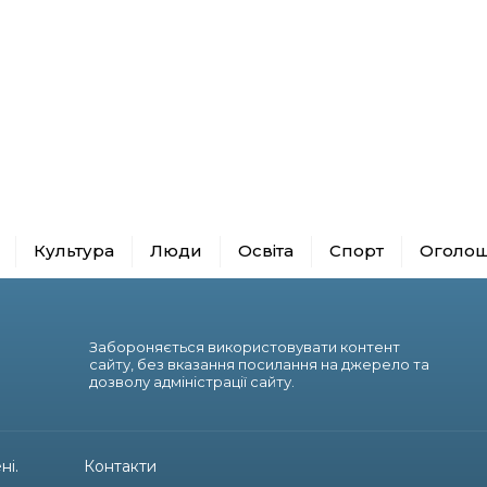
Культура
Люди
Освіта
Спорт
Оголо
Забороняється використовувати контент
сайту, без вказання посилання на джерело та
дозволу адміністрації сайту.
ні.
Контакти