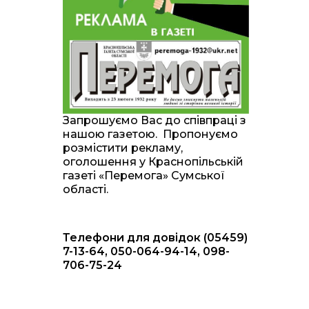
20:00
Житлові сертифікати,
підготовка до зими та
28 лип
підтримка ВПО: підсумки
засідання виконкому
Краснопільської
селищної ради
10:36
Валентина Масалітіна:
«Нас тримає віра в
28 лип
Запрошуємо Вас до співпраці з
Перемогу і повернення
нашою газетою. Пропонуємо
додому»
розмістити рекламу,
оголошення у Краснопільській
10:31
Знову біль… Знову
газеті «Перемога» Сумської
втрата… На щиті
28 лип
області.
повертається захисник
України Богдан Ємець
Телефони для довідок (05459)
16:57
Обмежено придатний,
але безмежно
7-13-64, 050-064-94-14, 098-
24 лип
вмотивований: Як
706-75-24
колишній лісівник став
асом артилерії