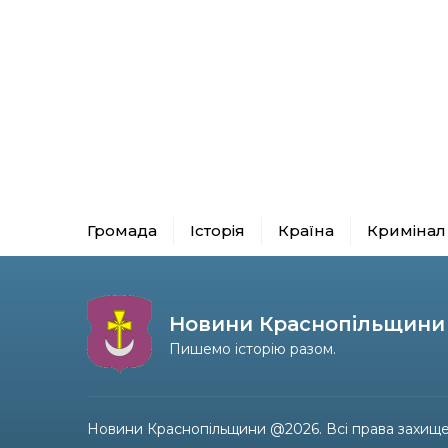
Громада
Історія
Країна
Кримінал
Новини Краснопільщини
Пишемо історію разом.
Новини Краснопільщини @2026. Всі права захище