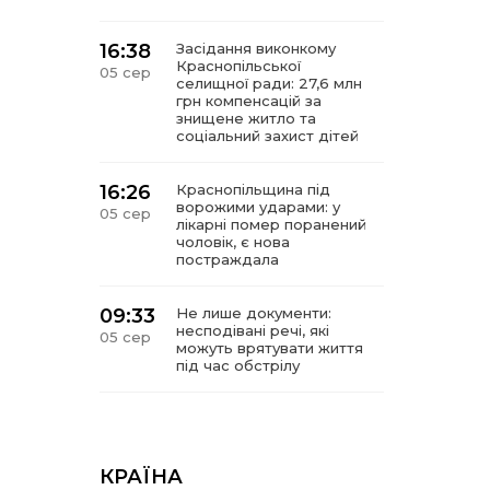
16:38
Засідання виконкому
Краснопільської
05 сер
селищної ради: 27,6 млн
грн компенсацій за
знищене житло та
соціальний захист дітей
16:26
Краснопільщина під
ворожими ударами: у
05 сер
лікарні помер поранений
чоловік, є нова
постраждала
09:33
Не лише документи:
несподівані речі, які
05 сер
можуть врятувати життя
під час обстрілу
09:26
Що робити, якщо в
нотаріальному документі
05 сер
виявлено описку?
КРАЇНА