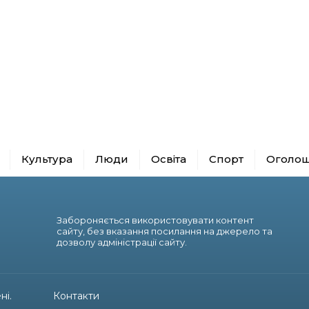
Культура
Люди
Освіта
Спорт
Оголо
Забороняється використовувати контент
сайту, без вказання посилання на джерело та
дозволу адміністрації сайту.
ні.
Контакти