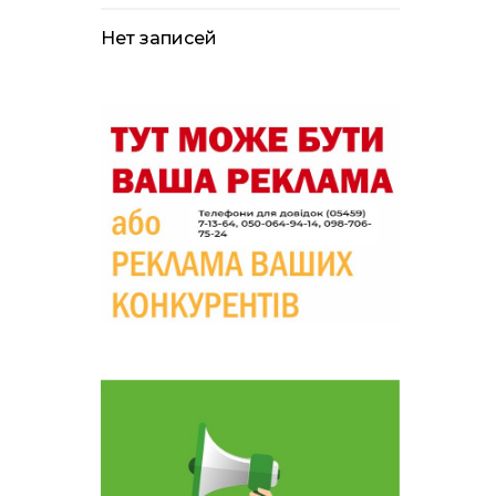
лікарні помер поранений
чоловік, є нова
постраждала
Нет записей
09:33
Не лише документи:
несподівані речі, які
05 сер
можуть врятувати життя
під час обстрілу
09:26
Що робити, якщо в
нотаріальному документі
05 сер
виявлено описку?
18:39
«КОЛО НЕЗЛАМНИХ»: як
діти та ветерани разом
04 сер
створюють унікальний
телепроєкт
09:52
Родина Степаненків: від
квітучого прикордоння
04 сер
до втраченого дому
19:36
Пишіть листи самому