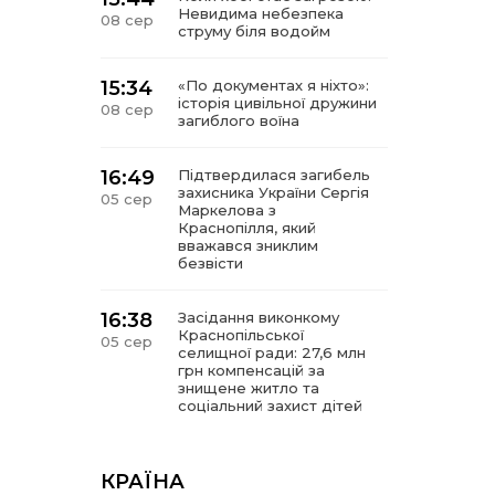
Невидима небезпека
08 сер
струму біля водойм
15:34
«По документах я ніхто»:
історія цивільної дружини
08 сер
загиблого воїна
16:49
Підтвердилася загибель
захисника України Сергія
05 сер
Маркелова з
Краснопілля, який
вважався зниклим
безвісти
16:38
Засідання виконкому
Краснопільської
05 сер
селищної ради: 27,6 млн
грн компенсацій за
знищене житло та
соціальний захист дітей
16:26
Краснопільщина під
ворожими ударами: у
КРАЇНА
05 сер