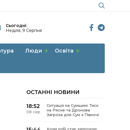
Сьогодні:
Неділя, 9 Серпня
ьтура
Люди
Освіта
ОСТАННІ НОВИНИ
18:52
Ситуація на Сумщині: Тиск
на Рясне та Дронова
08 сер
Загроза для Сум з Півночі
15:44
Коли хобі стає загрозою: