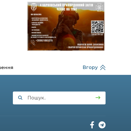
Балабаєнка (ВІДЕО)
08:46
Командир гармати
Руслан Козирін: «Змінити
23 лип
підрозділ чи бригаду –
навіть думки не було»
20:36
Нова кав’ярня в Сумах: як
родина військового з
22 лип
Краснопілля відкрила
«Лев каву» за грантові
кошти (ВІДЕО)
шення
Вгору
14:37
Захищав кордон до
останнього подиху:
21 лип
пам’яті полеглого
прикордонника
Олександра Кичаня
(ВІДЕО)
11:28
Від штанги до «крил»: як
спорт і характер
21 лип
колишнього