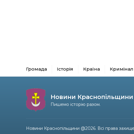
Громада
Історія
Країна
Кримінал
Новини Краснопільщини
Пишемо історію разом.
Новини Краснопільщини @2026. Всі права захище