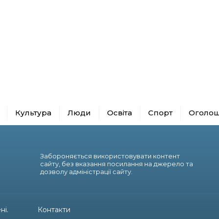
Культура
Люди
Освіта
Спорт
Оголо
Забороняється використовувати контент
сайту, без вказання посилання на джерело та
дозволу адміністрації сайту.
ні.
Контакти