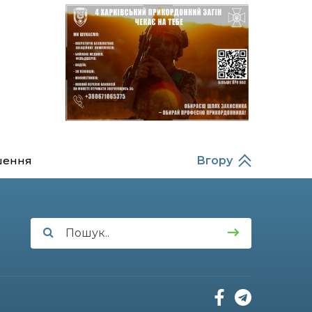
14:37
Захищав кордон до
останнього подиху:
21 лип
пам’яті полеглого
прикордонника
Олександра Кичаня
(ВІДЕО)
11:28
Від штанги до «крил»: як
спорт і характер
21 лип
колишнього
паверліфтера гартують
перемогу на Донеччині
шення
Вгору
11:19
На щиті повертається
додому: Краснопільська
21 лип
громада втратила 27-
річного Захисника Сергія
Балабаєнка
11:00
Музей, який був частиною
життя
19 лип