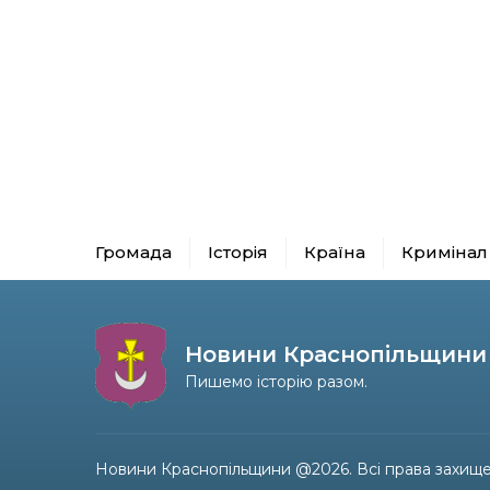
Громада
Історія
Країна
Кримінал
Новини Краснопільщини
Пишемо історію разом.
Новини Краснопільщини @2026. Всі права захище