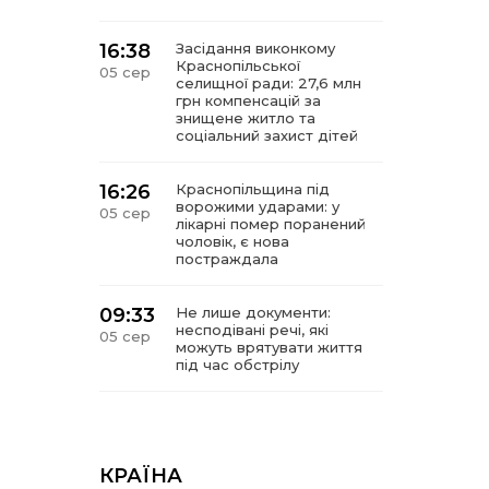
16:38
Засідання виконкому
Краснопільської
05 сер
селищної ради: 27,6 млн
грн компенсацій за
знищене житло та
соціальний захист дітей
16:26
Краснопільщина під
ворожими ударами: у
05 сер
лікарні помер поранений
чоловік, є нова
постраждала
09:33
Не лише документи:
несподівані речі, які
05 сер
можуть врятувати життя
під час обстрілу
09:26
Що робити, якщо в
нотаріальному документі
05 сер
виявлено описку?
КРАЇНА