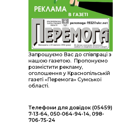
20:00
Житлові сертифікати,
підготовка до зими та
28 лип
підтримка ВПО: підсумки
засідання виконкому
Краснопільської
селищної ради
10:36
Валентина Масалітіна:
«Нас тримає віра в
28 лип
Запрошуємо Вас до співпраці з
Перемогу і повернення
нашою газетою. Пропонуємо
додому»
розмістити рекламу,
оголошення у Краснопільській
10:31
Знову біль… Знову
газеті «Перемога» Сумської
втрата… На щиті
28 лип
області.
повертається захисник
України Богдан Ємець
Телефони для довідок (05459)
16:57
Обмежено придатний,
але безмежно
7-13-64, 050-064-94-14, 098-
24 лип
вмотивований: Як
706-75-24
колишній лісівник став
асом артилерії