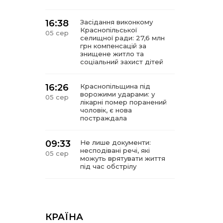
16:38
Засідання виконкому
Краснопільської
05 сер
селищної ради: 27,6 млн
грн компенсацій за
знищене житло та
соціальний захист дітей
16:26
Краснопільщина під
ворожими ударами: у
05 сер
лікарні помер поранений
чоловік, є нова
постраждала
09:33
Не лише документи:
несподівані речі, які
05 сер
можуть врятувати життя
під час обстрілу
09:26
Що робити, якщо в
нотаріальному документі
05 сер
виявлено описку?
КРАЇНА