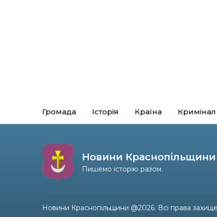
Громада
Історія
Країна
Кримінал
Новини Краснопільщини
Пишемо історію разом.
Новини Краснопільщини @2026. Всі права захище