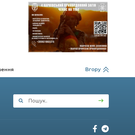
14:37
Захищав кордон до
останнього подиху:
21 лип
пам’яті полеглого
прикордонника
Олександра Кичаня
(ВІДЕО)
11:28
Від штанги до «крил»: як
спорт і характер
21 лип
колишнього
паверліфтера гартують
перемогу на Донеччині
шення
Вгору
11:19
На щиті повертається
додому: Краснопільська
21 лип
громада втратила 27-
річного Захисника Сергія
Балабаєнка
11:00
Музей, який був частиною
життя
19 лип