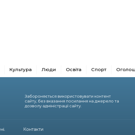
Культура
Люди
Освіта
Спорт
Оголо
Забороняється використовувати контент
сайту, без вказання посилання на джерело та
дозволу адміністрації сайту.
ні.
Контакти