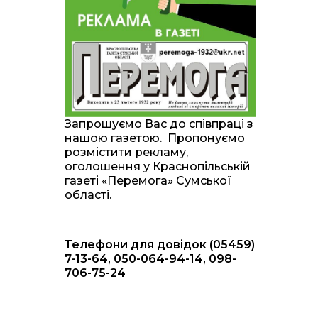
20:00
Житлові сертифікати,
підготовка до зими та
28 лип
підтримка ВПО: підсумки
засідання виконкому
Краснопільської
селищної ради
10:36
Валентина Масалітіна:
«Нас тримає віра в
28 лип
Запрошуємо Вас до співпраці з
Перемогу і повернення
нашою газетою. Пропонуємо
додому»
розмістити рекламу,
оголошення у Краснопільській
10:31
Знову біль… Знову
газеті «Перемога» Сумської
втрата… На щиті
28 лип
області.
повертається захисник
України Богдан Ємець
Телефони для довідок (05459)
16:57
Обмежено придатний,
але безмежно
7-13-64, 050-064-94-14, 098-
24 лип
вмотивований: Як
706-75-24
колишній лісівник став
асом артилерії