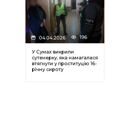
196
04.04.2026
У Сумах викрили
сутенерку, яка намагалася
втягнути у проституцію 16-
річну сироту