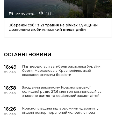
182
22.05.2026
Збережи собі: з 21 травня на річках Сумщини
дозволено любительський вилов риби
шення
ОСТАННІ НОВИНИ
ти
16:49
Підтвердилася загибель захисника України
Сергія Маркелова з Краснопілля, який
05 сер
вважався зниклим безвісти
16:38
Засідання виконкому Краснопільської
селищної ради: 27,6 млн грн компенсацій за
05 сер
знищене житло та соціальний захист дітей
16:26
Краснопільщина під ворожими ударами: у
лікарні помер поранений чоловік, є нова
05 сер