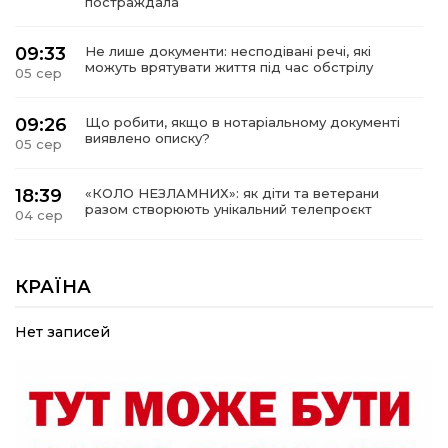
постраждала
09:33
Не лише документи: несподівані речі, які
можуть врятувати життя під час обстрілу
05 сер
09:26
Що робити, якщо в нотаріальному документі
виявлено описку?
05 сер
18:39
«КОЛО НЕЗЛАМНИХ»: як діти та ветерани
разом створюють унікальний телепроєкт
04 сер
09:52
Родина Степаненків: від квітучого
прикордоння до втраченого дому
КРАЇНА
04 сер
Нет записей
19:36
Пишіть листи самому собі, або як уникнути
маніпуляційбез конфліктів
30 лип
19:29
«Все закінчиться, приїду й одружуся…»: Пам’яті
26-річного Захисника Богдана Ємця (ВІДЕО)
30 лип