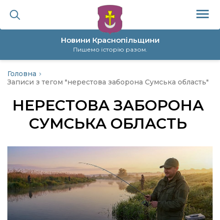
Новини Краснопільщини
Пишемо історію разом.
Головна
ційна політика
Записи з тегом "нерестова заборона Сумська область"
НЕРЕСТОВА ЗАБОРОНА
да
СУМСЬКА ОБЛАСТЬ
я
а
нал
ура