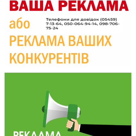
20:06
Паливо по 100 грн та ризик дефіциту: чому в
Україні різко зростають ціни на АЗС
28 лип
20:00
Житлові сертифікати, підготовка до зими та
підтримка ВПО: підсумки засідання виконкому
28 лип
Краснопільської селищної ради
10:36
Валентина Масалітіна: «Нас тримає віра в
Перемогу і повернення додому»
28 лип
10:31
Знову біль… Знову втрата… На щиті
повертається захисник України Богдан Ємець
28 лип
16:57
Обмежено придатний, але безмежно
вмотивований: Як колишній лісівник став асом
24 лип
артилерії
16:34
490 пацієнтів та 15 відвіданих сіл: МБФ
«Альянс громадського здоров’я» підбив
24 лип
підсумки роботи мобільних клінік у Сумській