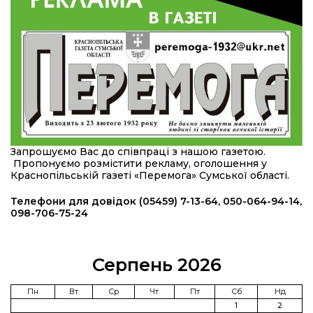
області
12:24
Покинув безпечне життя за кордоном, щоб
захистити рідну землю: пам’яті Сергія
23 лип
Балабаєнка (ВІДЕО)
08:46
Командир гармати Руслан Козирін: «Змінити
підрозділ чи бригаду – навіть думки не було»
23 лип
20:36
Нова кав’ярня в Сумах: як родина військового
Запрошуємо Вас до співпраці з нашою газетою.
з Краснопілля відкрила «Лев каву» за грантові
22 лип
Пропонуємо розмістити рекламу, оголошення у
кошти (ВІДЕО)
Краснопільській газеті «Перемога» Сумської області.
14:37
Захищав кордон до останнього подиху:
Телефони для довідок (05459) 7-13-64, 050-064-94-14,
пам’яті полеглого прикордонника Олександра
098-706-75-24
21 лип
Кичаня (ВІДЕО)
11:28
Від штанги до «крил»: як спорт і характер
Серпень 2026
колишнього паверліфтера гартують перемогу
21 лип
на Донеччині
Пн
Вт
Ср
Чт
Пт
Сб
Нд
1
2