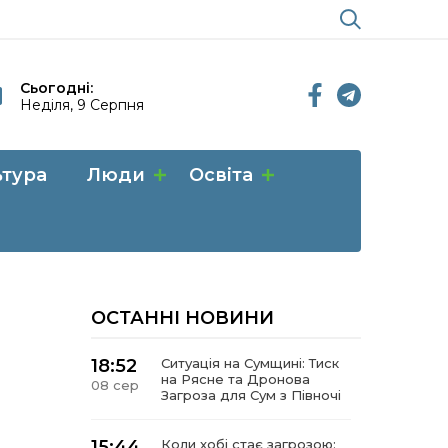
Сьогодні:
Неділя, 9 Серпня
ьтура
Люди
Освіта
ОСТАННІ НОВИНИ
18:52
Ситуація на Сумщині: Тиск
на Рясне та Дронова
08 сер
Загроза для Сум з Півночі
15:44
Коли хобі стає загрозою: