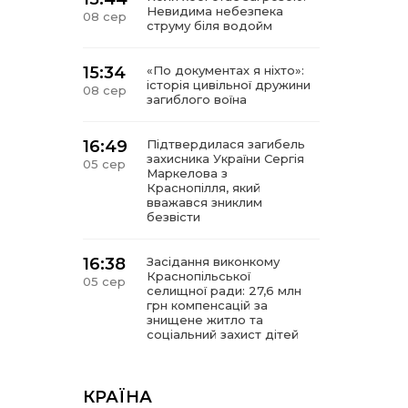
Невидима небезпека
08 сер
струму біля водойм
15:34
«По документах я ніхто»:
історія цивільної дружини
08 сер
загиблого воїна
16:49
Підтвердилася загибель
захисника України Сергія
05 сер
Маркелова з
Краснопілля, який
вважався зниклим
безвісти
16:38
Засідання виконкому
Краснопільської
05 сер
селищної ради: 27,6 млн
грн компенсацій за
знищене житло та
соціальний захист дітей
16:26
Краснопільщина під
ворожими ударами: у
КРАЇНА
05 сер