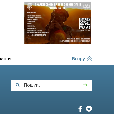
Балабаєнка (ВІДЕО)
08:46
Командир гармати
Руслан Козирін: «Змінити
23 лип
підрозділ чи бригаду –
навіть думки не було»
20:36
Нова кав’ярня в Сумах: як
родина військового з
22 лип
Краснопілля відкрила
«Лев каву» за грантові
кошти (ВІДЕО)
шення
Вгору
14:37
Захищав кордон до
останнього подиху:
21 лип
пам’яті полеглого
прикордонника
Олександра Кичаня
(ВІДЕО)
11:28
Від штанги до «крил»: як
спорт і характер
21 лип
колишнього