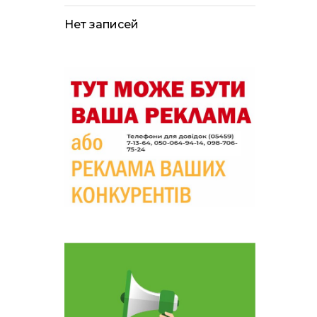
лікарні помер поранений
чоловік, є нова
постраждала
Нет записей
09:33
Не лише документи:
несподівані речі, які
05 сер
можуть врятувати життя
під час обстрілу
09:26
Що робити, якщо в
нотаріальному документі
05 сер
виявлено описку?
18:39
«КОЛО НЕЗЛАМНИХ»: як
діти та ветерани разом
04 сер
створюють унікальний
телепроєкт
09:52
Родина Степаненків: від
квітучого прикордоння
04 сер
до втраченого дому
19:36
Пишіть листи самому