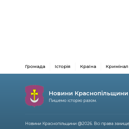
Громада
Історія
Країна
Кримінал
Новини Краснопільщини
Пишемо історію разом.
Новини Краснопільщини @2026. Всі права захище