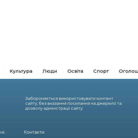
Культура
Люди
Освіта
Спорт
Оголо
Забороняється використовувати контент
сайту, без вказання посилання на джерело та
дозволу адміністрації сайту.
ні.
Контакти