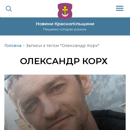
Новини Краснопільщини
Пишемо історію разом.
Головна
Записи з тегом "Олександр Корх"
ційна політика
ОЛЕКСАНДР КОРХ
да
я
а
нал
ура