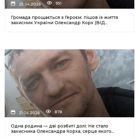
951
25.04.2026
Громада прощається з Героєм: пішов із життя
захисник України Олександр Корх (ВІД...
шення
ти
878
21.04.2026
Одна родина — дві розбиті долі: Не стало
захисника Олександра Корха, серце якого...