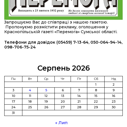
підрозділ чи бригаду – навіть думки не було»
23 лип
20:36
Нова кав’ярня в Сумах: як родина військового
Запрошуємо Вас до співпраці з нашою газетою.
з Краснопілля відкрила «Лев каву» за грантові
22 лип
Пропонуємо розмістити рекламу, оголошення у
кошти (ВІДЕО)
Краснопільській газеті «Перемога» Сумської області.
14:37
Захищав кордон до останнього подиху:
Телефони для довідок (05459) 7-13-64, 050-064-94-14,
пам’яті полеглого прикордонника Олександра
098-706-75-24
21 лип
Кичаня (ВІДЕО)
11:28
Від штанги до «крил»: як спорт і характер
Серпень 2026
колишнього паверліфтера гартують перемогу
21 лип
на Донеччині
Пн
Вт
Ср
Чт
Пт
Сб
Нд
1
2
11:19
На щиті повертається додому:
3
4
5
6
7
8
9
Краснопільська громада втратила 27-річного
21 лип
10
11
12
13
14
15
16
Захисника Сергія Балабаєнка
17
18
19
20
21
22
23
24
25
26
27
28
29
30
11:00
Музей, який був частиною життя
31
19 лип
« Лип