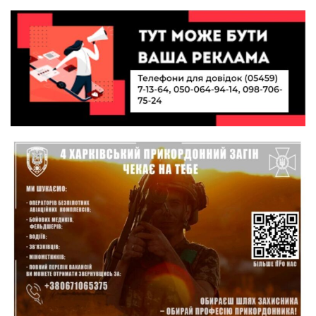
10:49
Інтелектуальні злети та творчі перемоги:
історія успіху випускниці Вікторії Кондратенко
19 лип
10:40
Вірний присязі до останнього подиху:
підтримайте петицію про присвоєння звання
19 лип
«Герой України» (посмертно) прикордоннику
Олександру Бойку
20:34
Кохання попри все: як українці створюють сім’ї
в реаліях 2026 року
17 лип
13:52
І волейбол, і хімія на “відмінно”: неймовірна
історія успіху випускниці з Краснопілля
15 лип
Анастасії Гонтар
13:27
НБУ вводить нову банкноту 2 000 грн із
портретом легендарного українця: що
15 лип
зміниться для наших гаманців
13:22
Гаманець у шоці: які продукти в Україні різко
подешевшали, а за що доведеться платити
15 лип
більше?