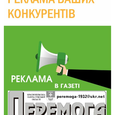
10:36
Валентина Масалітіна: «Нас тримає віра в
Перемогу і повернення додому»
28 лип
10:31
Знову біль… Знову втрата… На щиті
повертається захисник України Богдан Ємець
28 лип
16:57
Обмежено придатний, але безмежно
вмотивований: Як колишній лісівник став асом
24 лип
артилерії
16:34
490 пацієнтів та 15 відвіданих сіл: МБФ
«Альянс громадського здоров’я» підбив
24 лип
підсумки роботи мобільних клінік у Сумській
області
12:24
Покинув безпечне життя за кордоном, щоб
захистити рідну землю: пам’яті Сергія
23 лип
Балабаєнка (ВІДЕО)
08:46
Командир гармати Руслан Козирін: «Змінити