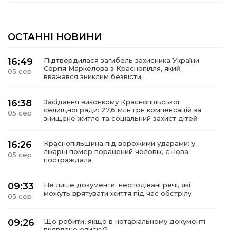
ОСТАННІ НОВИНИ
16:49
Підтвердилася загибель захисника України
Сергія Маркелова з Краснопілля, який
05 сер
вважався зниклим безвісти
16:38
Засідання виконкому Краснопільської
селищної ради: 27,6 млн грн компенсацій за
05 сер
знищене житло та соціальний захист дітей
16:26
Краснопільщина під ворожими ударами: у
лікарні помер поранений чоловік, є нова
05 сер
постраждала
09:33
Не лише документи: несподівані речі, які
можуть врятувати життя під час обстрілу
05 сер
09:26
Що робити, якщо в нотаріальному документі
виявлено описку?