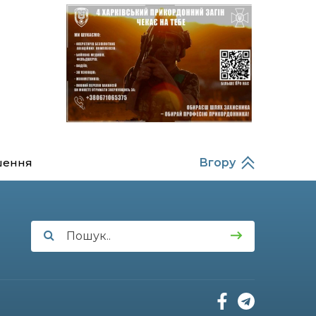
14:37
Захищав кордон до
останнього подиху:
21 лип
пам’яті полеглого
прикордонника
Олександра Кичаня
(ВІДЕО)
11:28
Від штанги до «крил»: як
спорт і характер
21 лип
колишнього
паверліфтера гартують
перемогу на Донеччині
шення
Вгору
11:19
На щиті повертається
додому: Краснопільська
21 лип
громада втратила 27-
річного Захисника Сергія
Балабаєнка
11:00
Музей, який був частиною
життя
19 лип