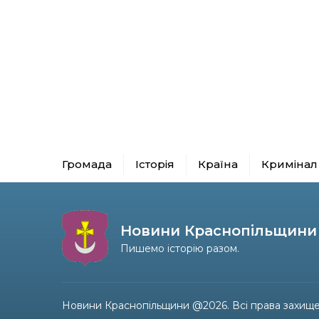
Громада
Історія
Країна
Кримінал
Новини Краснопільщини
Пишемо історію разом.
Новини Краснопільщини @2026. Всі права захище