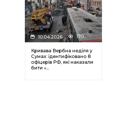
170
10.04.2026
Кривава Вербна неділя у
Сумах: ідентифіковано 8
офіцерів РФ, які наказали
бити «...