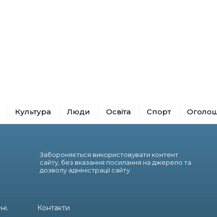
Культура
Люди
Освіта
Спорт
Оголо
Забороняється використовувати контент
сайту, без вказання посилання на джерело та
дозволу адміністрації сайту.
ні.
Контакти