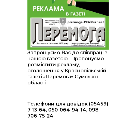
20:00
Житлові сертифікати,
підготовка до зими та
28 лип
підтримка ВПО: підсумки
засідання виконкому
Краснопільської
селищної ради
10:36
Валентина Масалітіна:
«Нас тримає віра в
28 лип
Запрошуємо Вас до співпраці з
Перемогу і повернення
нашою газетою. Пропонуємо
додому»
розмістити рекламу,
оголошення у Краснопільській
10:31
Знову біль… Знову
газеті «Перемога» Сумської
втрата… На щиті
28 лип
області.
повертається захисник
України Богдан Ємець
Телефони для довідок (05459)
16:57
Обмежено придатний,
але безмежно
7-13-64, 050-064-94-14, 098-
24 лип
вмотивований: Як
706-75-24
колишній лісівник став
асом артилерії