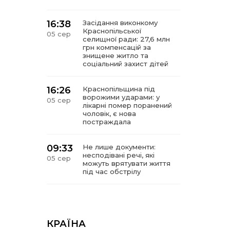
16:38
Засідання виконкому
Краснопільської
05 сер
селищної ради: 27,6 млн
грн компенсацій за
знищене житло та
соціальний захист дітей
16:26
Краснопільщина під
ворожими ударами: у
05 сер
лікарні помер поранений
чоловік, є нова
постраждала
09:33
Не лише документи:
несподівані речі, які
05 сер
можуть врятувати життя
під час обстрілу
09:26
Що робити, якщо в
нотаріальному документі
05 сер
виявлено описку?
КРАЇНА