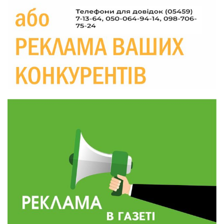
прикордоння до втраченого дому
04 сер
19:36
Пишіть листи самому собі, або як уникнути
маніпуляційбез конфліктів
30 лип
19:29
«Все закінчиться, приїду й одружуся…»: Пам’яті
26-річного Захисника Богдана Ємця (ВІДЕО)
30 лип
20:06
Паливо по 100 грн та ризик дефіциту: чому в
Україні різко зростають ціни на АЗС
28 лип
20:00
Житлові сертифікати, підготовка до зими та
підтримка ВПО: підсумки засідання виконкому
28 лип
Краснопільської селищної ради
10:36
Валентина Масалітіна: «Нас тримає віра в
Перемогу і повернення додому»
28 лип
10:31
Знову біль… Знову втрата… На щиті
повертається захисник України Богдан Ємець
28 лип