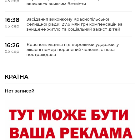
05 сер
вважався зниклим безвісти
16:38
Засідання виконкому Краснопільської
селищної ради: 27,6 млн грн компенсацій за
05 сер
знищене житло та соціальний захист дітей
16:26
Краснопільщина під ворожими ударами: у
лікарні помер поранений чоловік, є нова
05 сер
постраждала
09:33
Не лише документи: несподівані речі, які
можуть врятувати життя під час обстрілу
КРАЇНА
05 сер
Нет записей
09:26
Що робити, якщо в нотаріальному документі
виявлено описку?
05 сер
18:39
«КОЛО НЕЗЛАМНИХ»: як діти та ветерани
разом створюють унікальний телепроєкт
04 сер
09:52
Родина Степаненків: від квітучого