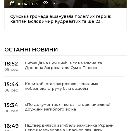
165
18.04.2026
Сумська громада вшанувала полеглих героїв:
капітан Володимир Кудреватих та ще 23...
ОСТАННІ НОВИНИ
шення
18:52
Ситуація на Сумщині: Тиск на Рясне та
Дронова Загроза для Сум з Півночі
08 сер
ти
15:44
Коли хобі стає загрозою: Невидима
небезпека струму біля водойм
08 сер
15:34
«По документах я ніхто»: історія цивільної
дружини загиблого воїна
08 сер
16:49
Підтвердилася загибель захисника України
Сергія Маркелова з Краснопілля, який