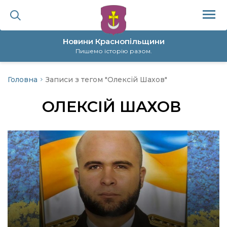
Новини Краснопільщини
Пишемо історію разом.
Головна
Записи з тегом "Олексій Шахов"
ційна політика
ОЛЕКСІЙ ШАХОВ
да
я
а
нал
ура