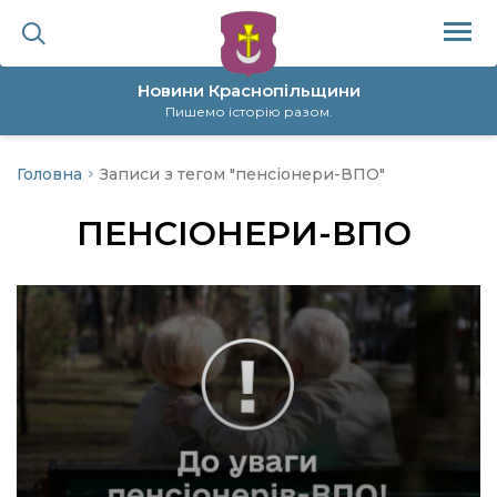
Новини Краснопільщини
Пишемо історію разом.
Головна
Записи з тегом "пенсіонери-ВПО"
ційна політика
ПЕНСІОНЕРИ-ВПО
да
я
а
нал
ура