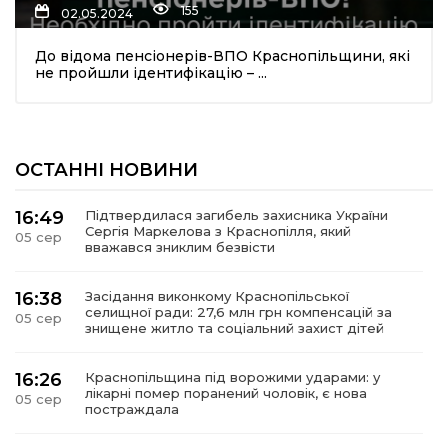
155
02.05.2024
До відома пенсіонерів-ВПО Краснопільщини, які
не пройшли ідентифікацію – ...
ОСТАННІ НОВИНИ
шення
16:49
Підтвердилася загибель захисника України
Сергія Маркелова з Краснопілля, який
05 сер
ти
вважався зниклим безвісти
16:38
Засідання виконкому Краснопільської
селищної ради: 27,6 млн грн компенсацій за
05 сер
знищене житло та соціальний захист дітей
16:26
Краснопільщина під ворожими ударами: у
лікарні помер поранений чоловік, є нова
05 сер
постраждала