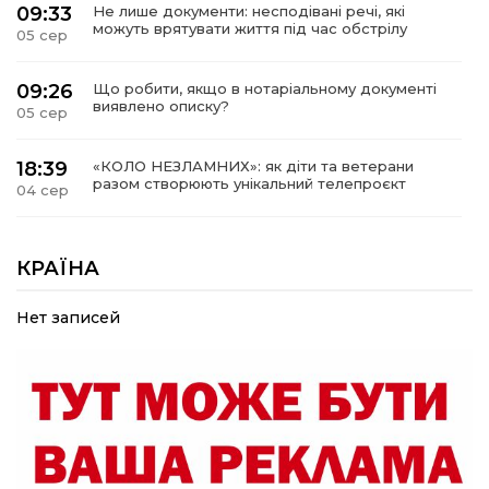
09:33
Не лише документи: несподівані речі, які
можуть врятувати життя під час обстрілу
05 сер
09:26
Що робити, якщо в нотаріальному документі
виявлено описку?
05 сер
18:39
«КОЛО НЕЗЛАМНИХ»: як діти та ветерани
разом створюють унікальний телепроєкт
04 сер
09:52
Родина Степаненків: від квітучого
прикордоння до втраченого дому
КРАЇНА
04 сер
Нет записей
19:36
Пишіть листи самому собі, або як уникнути
маніпуляційбез конфліктів
30 лип
19:29
«Все закінчиться, приїду й одружуся…»: Пам’яті
26-річного Захисника Богдана Ємця (ВІДЕО)
30 лип
20:06
Паливо по 100 грн та ризик дефіциту: чому в