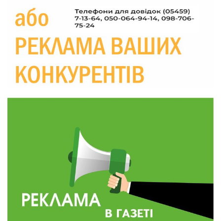
Україні різко зростають ціни на АЗС
28 лип
20:00
Житлові сертифікати, підготовка до зими та
підтримка ВПО: підсумки засідання виконкому
28 лип
Краснопільської селищної ради
10:36
Валентина Масалітіна: «Нас тримає віра в
Перемогу і повернення додому»
28 лип
10:31
Знову біль… Знову втрата… На щиті
повертається захисник України Богдан Ємець
28 лип
16:57
Обмежено придатний, але безмежно
вмотивований: Як колишній лісівник став асом
24 лип
артилерії
16:34
490 пацієнтів та 15 відвіданих сіл: МБФ
«Альянс громадського здоров’я» підбив
24 лип
підсумки роботи мобільних клінік у Сумській
області