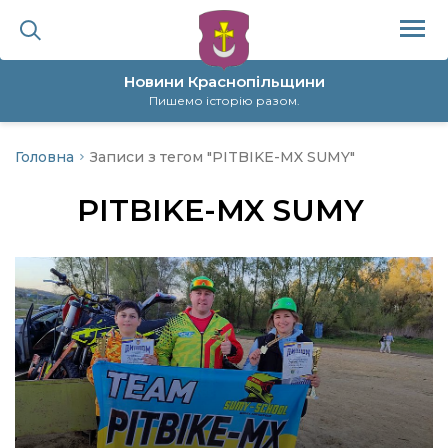
Новини Краснопільщини
Пишемо історію разом.
Головна
Записи з тегом "PITBIKE-MX SUMY"
ційна політика
PITBIKE-MX SUMY
да
я
а
нал
ура