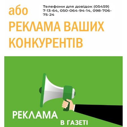
Україні різко зростають ціни на АЗС
28 лип
20:00
Житлові сертифікати, підготовка до зими та
підтримка ВПО: підсумки засідання виконкому
28 лип
Краснопільської селищної ради
10:36
Валентина Масалітіна: «Нас тримає віра в
Перемогу і повернення додому»
28 лип
10:31
Знову біль… Знову втрата… На щиті
повертається захисник України Богдан Ємець
28 лип
16:57
Обмежено придатний, але безмежно
вмотивований: Як колишній лісівник став асом
24 лип
артилерії
16:34
490 пацієнтів та 15 відвіданих сіл: МБФ
«Альянс громадського здоров’я» підбив
24 лип
підсумки роботи мобільних клінік у Сумській
області