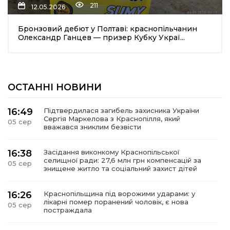
211
12.05.2026
Бронзовий дебют у Полтаві: краснопільчанин
Олександр Ганцев — призер Кубку Украї...
ОСТАННІ НОВИНИ
шення
16:49
Підтвердилася загибель захисника України
Сергія Маркелова з Краснопілля, який
05 сер
ти
вважався зниклим безвісти
16:38
Засідання виконкому Краснопільської
селищної ради: 27,6 млн грн компенсацій за
05 сер
знищене житло та соціальний захист дітей
16:26
Краснопільщина під ворожими ударами: у
лікарні помер поранений чоловік, є нова
05 сер
постраждала