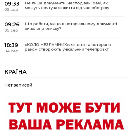
09:33
Не лише документи: несподівані речі, які
можуть врятувати життя під час обстрілу
05 сер
09:26
Що робити, якщо в нотаріальному документі
виявлено описку?
05 сер
18:39
«КОЛО НЕЗЛАМНИХ»: як діти та ветерани
разом створюють унікальний телепроєкт
04 сер
09:52
Родина Степаненків: від квітучого
прикордоння до втраченого дому
КРАЇНА
04 сер
Нет записей
19:36
Пишіть листи самому собі, або як уникнути
маніпуляційбез конфліктів
30 лип
19:29
«Все закінчиться, приїду й одружуся…»: Пам’яті
26-річного Захисника Богдана Ємця (ВІДЕО)
30 лип
20:06
Паливо по 100 грн та ризик дефіциту: чому в