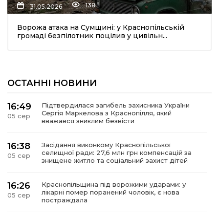
138
31.05.2026
Ворожа атака на Сумщині: у Краснопільській
громаді безпілотник поцілив у цивільн...
ОСТАННІ НОВИНИ
шення
16:49
Підтвердилася загибель захисника України
Сергія Маркелова з Краснопілля, який
05 сер
ти
вважався зниклим безвісти
16:38
Засідання виконкому Краснопільської
селищної ради: 27,6 млн грн компенсацій за
05 сер
знищене житло та соціальний захист дітей
16:26
Краснопільщина під ворожими ударами: у
лікарні помер поранений чоловік, є нова
05 сер
постраждала