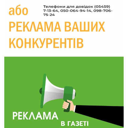
Україні різко зростають ціни на АЗС
28 лип
20:00
Житлові сертифікати, підготовка до зими та
підтримка ВПО: підсумки засідання виконкому
28 лип
Краснопільської селищної ради
10:36
Валентина Масалітіна: «Нас тримає віра в
Перемогу і повернення додому»
28 лип
10:31
Знову біль… Знову втрата… На щиті
повертається захисник України Богдан Ємець
28 лип
16:57
Обмежено придатний, але безмежно
вмотивований: Як колишній лісівник став асом
24 лип
артилерії
16:34
490 пацієнтів та 15 відвіданих сіл: МБФ
«Альянс громадського здоров’я» підбив
24 лип
підсумки роботи мобільних клінік у Сумській
області