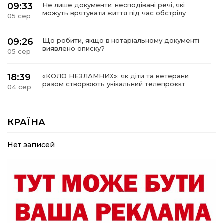
09:33
Не лише документи: несподівані речі, які
можуть врятувати життя під час обстрілу
05 сер
09:26
Що робити, якщо в нотаріальному документі
виявлено описку?
05 сер
18:39
«КОЛО НЕЗЛАМНИХ»: як діти та ветерани
разом створюють унікальний телепроєкт
04 сер
09:52
Родина Степаненків: від квітучого
прикордоння до втраченого дому
КРАЇНА
04 сер
Нет записей
19:36
Пишіть листи самому собі, або як уникнути
маніпуляційбез конфліктів
30 лип
19:29
«Все закінчиться, приїду й одружуся…»: Пам’яті
26-річного Захисника Богдана Ємця (ВІДЕО)
30 лип
20:06
Паливо по 100 грн та ризик дефіциту: чому в