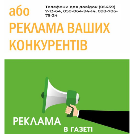
Україні різко зростають ціни на АЗС
28 лип
20:00
Житлові сертифікати, підготовка до зими та
підтримка ВПО: підсумки засідання виконкому
28 лип
Краснопільської селищної ради
10:36
Валентина Масалітіна: «Нас тримає віра в
Перемогу і повернення додому»
28 лип
10:31
Знову біль… Знову втрата… На щиті
повертається захисник України Богдан Ємець
28 лип
16:57
Обмежено придатний, але безмежно
вмотивований: Як колишній лісівник став асом
24 лип
артилерії
16:34
490 пацієнтів та 15 відвіданих сіл: МБФ
«Альянс громадського здоров’я» підбив
24 лип
підсумки роботи мобільних клінік у Сумській
області