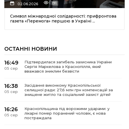
191
02.06.2026
Символ міжнародної солідарності: прифронтова
газета «Перемога» першою в Україні ...
ОСТАННІ НОВИНИ
шення
16:49
Підтвердилася загибель захисника України
Сергія Маркелова з Краснопілля, який
05 сер
ти
вважався зниклим безвісти
16:38
Засідання виконкому Краснопільської
селищної ради: 27,6 млн грн компенсацій за
05 сер
знищене житло та соціальний захист дітей
16:26
Краснопільщина під ворожими ударами: у
лікарні помер поранений чоловік, є нова
05 сер
постраждала