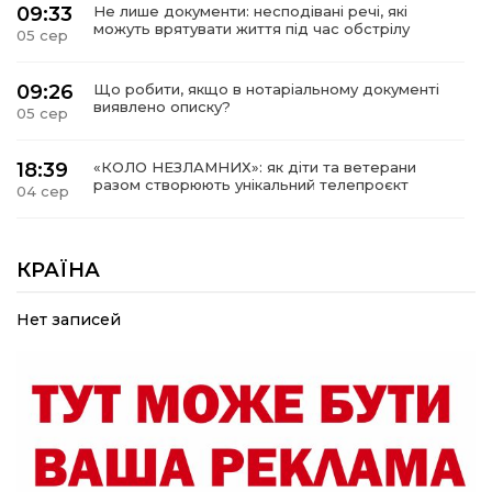
09:33
Не лише документи: несподівані речі, які
можуть врятувати життя під час обстрілу
05 сер
09:26
Що робити, якщо в нотаріальному документі
виявлено описку?
05 сер
18:39
«КОЛО НЕЗЛАМНИХ»: як діти та ветерани
разом створюють унікальний телепроєкт
04 сер
09:52
Родина Степаненків: від квітучого
прикордоння до втраченого дому
КРАЇНА
04 сер
Нет записей
19:36
Пишіть листи самому собі, або як уникнути
маніпуляційбез конфліктів
30 лип
19:29
«Все закінчиться, приїду й одружуся…»: Пам’яті
26-річного Захисника Богдана Ємця (ВІДЕО)
30 лип
20:06
Паливо по 100 грн та ризик дефіциту: чому в