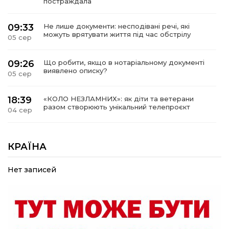
постраждала
09:33
Не лише документи: несподівані речі, які
можуть врятувати життя під час обстрілу
05 сер
09:26
Що робити, якщо в нотаріальному документі
виявлено описку?
05 сер
18:39
«КОЛО НЕЗЛАМНИХ»: як діти та ветерани
разом створюють унікальний телепроєкт
04 сер
09:52
Родина Степаненків: від квітучого
прикордоння до втраченого дому
КРАЇНА
04 сер
Нет записей
19:36
Пишіть листи самому собі, або як уникнути
маніпуляційбез конфліктів
30 лип
19:29
«Все закінчиться, приїду й одружуся…»: Пам’яті
26-річного Захисника Богдана Ємця (ВІДЕО)
30 лип