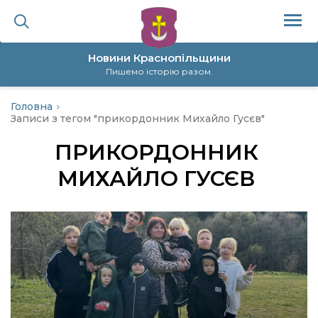
Новини Краснопільщини
Пишемо історію разом.
Головна
ційна політика
Записи з тегом "прикордонник Михайло Гусєв"
ПРИКОРДОННИК
да
МИХАЙЛО ГУСЄВ
я
а
нал
ура