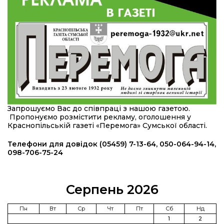
області
12:24
Покинув безпечне життя за кордоном, щоб
захистити рідну землю: пам’яті Сергія
23 лип
Балабаєнка (ВІДЕО)
08:46
Командир гармати Руслан Козирін: «Змінити
підрозділ чи бригаду – навіть думки не було»
23 лип
20:36
Нова кав’ярня в Сумах: як родина військового
Запрошуємо Вас до співпраці з нашою газетою.
з Краснопілля відкрила «Лев каву» за грантові
22 лип
Пропонуємо розмістити рекламу, оголошення у
кошти (ВІДЕО)
Краснопільській газеті «Перемога» Сумської області.
14:37
Захищав кордон до останнього подиху:
Телефони для довідок (05459) 7-13-64, 050-064-94-14,
пам’яті полеглого прикордонника Олександра
098-706-75-24
21 лип
Кичаня (ВІДЕО)
11:28
Від штанги до «крил»: як спорт і характер
Серпень 2026
колишнього паверліфтера гартують перемогу
21 лип
на Донеччині
Пн
Вт
Ср
Чт
Пт
Сб
Нд
1
2