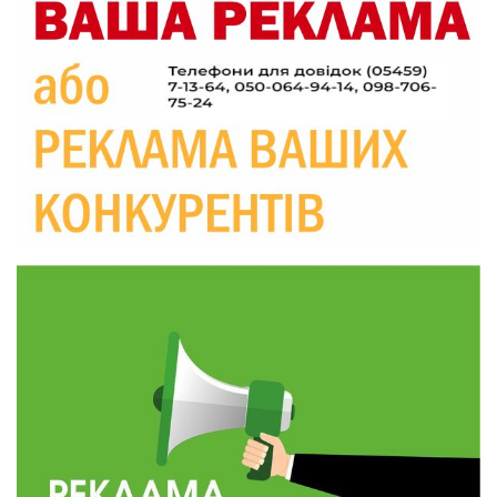
20:06
Паливо по 100 грн та ризик дефіциту: чому в
Україні різко зростають ціни на АЗС
28 лип
20:00
Житлові сертифікати, підготовка до зими та
підтримка ВПО: підсумки засідання виконкому
28 лип
Краснопільської селищної ради
10:36
Валентина Масалітіна: «Нас тримає віра в
Перемогу і повернення додому»
28 лип
10:31
Знову біль… Знову втрата… На щиті
повертається захисник України Богдан Ємець
28 лип
16:57
Обмежено придатний, але безмежно
вмотивований: Як колишній лісівник став асом
24 лип
артилерії
16:34
490 пацієнтів та 15 відвіданих сіл: МБФ
«Альянс громадського здоров’я» підбив
24 лип
підсумки роботи мобільних клінік у Сумській