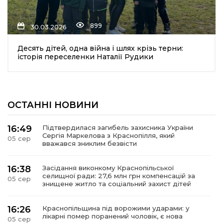
899
30.03.2026
Десять дітей, одна війна і шлях крізь терни:
історія переселенки Наталії Рудики
шення
ОСТАННІ НОВИНИ
ти
16:49
Підтвердилася загибель захисника України
Сергія Маркелова з Краснопілля, який
05 сер
вважався зниклим безвісти
16:38
Засідання виконкому Краснопільської
селищної ради: 27,6 млн грн компенсацій за
05 сер
знищене житло та соціальний захист дітей
16:26
Краснопільщина під ворожими ударами: у
лікарні помер поранений чоловік, є нова
05 сер