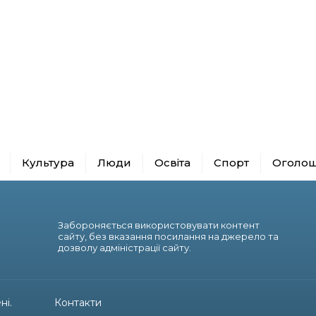
Культура
Люди
Освіта
Спорт
Оголо
Забороняється використовувати контент
сайту, без вказання посилання на джерело та
дозволу адміністрації сайту.
ні.
Контакти