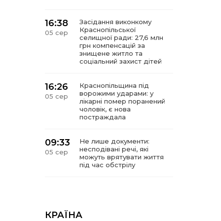
16:38
Засідання виконкому
Краснопільської
05 сер
селищної ради: 27,6 млн
грн компенсацій за
знищене житло та
соціальний захист дітей
16:26
Краснопільщина під
ворожими ударами: у
05 сер
лікарні помер поранений
чоловік, є нова
постраждала
09:33
Не лише документи:
несподівані речі, які
05 сер
можуть врятувати життя
під час обстрілу
09:26
Що робити, якщо в
нотаріальному документі
05 сер
виявлено описку?
КРАЇНА