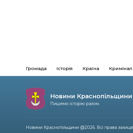
Громада
Історія
Країна
Кримінал
Новини Краснопільщини
Пишемо історію разом.
Новини Краснопільщини @2026. Всі права захище