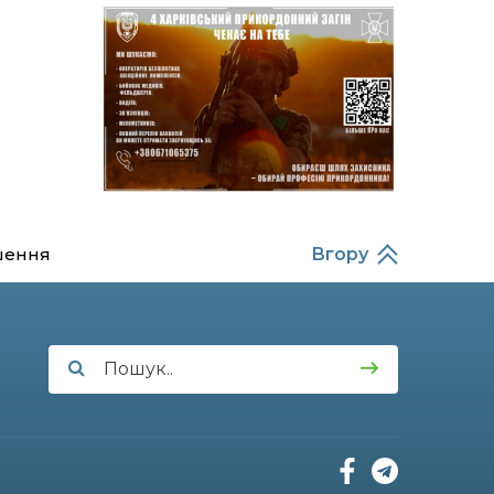
14:37
Захищав кордон до
останнього подиху:
21 лип
пам’яті полеглого
прикордонника
Олександра Кичаня
(ВІДЕО)
11:28
Від штанги до «крил»: як
спорт і характер
21 лип
колишнього
паверліфтера гартують
перемогу на Донеччині
шення
Вгору
11:19
На щиті повертається
додому: Краснопільська
21 лип
громада втратила 27-
річного Захисника Сергія
Балабаєнка
11:00
Музей, який був частиною
життя
19 лип