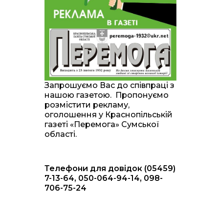
20:00
Житлові сертифікати,
підготовка до зими та
28 лип
підтримка ВПО: підсумки
засідання виконкому
Краснопільської
селищної ради
10:36
Валентина Масалітіна:
«Нас тримає віра в
28 лип
Запрошуємо Вас до співпраці з
Перемогу і повернення
нашою газетою. Пропонуємо
додому»
розмістити рекламу,
оголошення у Краснопільській
10:31
Знову біль… Знову
газеті «Перемога» Сумської
втрата… На щиті
28 лип
області.
повертається захисник
України Богдан Ємець
Телефони для довідок (05459)
16:57
Обмежено придатний,
але безмежно
7-13-64, 050-064-94-14, 098-
24 лип
вмотивований: Як
706-75-24
колишній лісівник став
асом артилерії