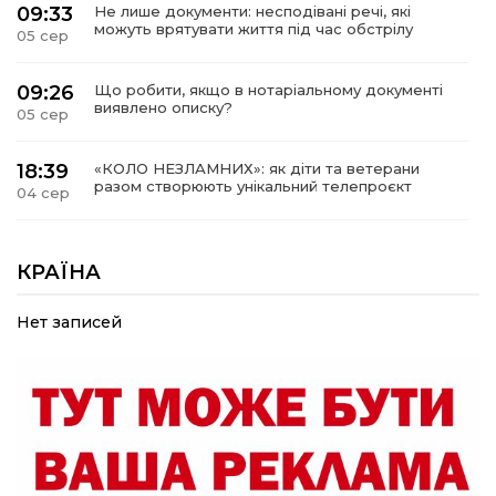
09:33
Не лише документи: несподівані речі, які
можуть врятувати життя під час обстрілу
05 сер
09:26
Що робити, якщо в нотаріальному документі
виявлено описку?
05 сер
18:39
«КОЛО НЕЗЛАМНИХ»: як діти та ветерани
разом створюють унікальний телепроєкт
04 сер
09:52
Родина Степаненків: від квітучого
прикордоння до втраченого дому
КРАЇНА
04 сер
Нет записей
19:36
Пишіть листи самому собі, або як уникнути
маніпуляційбез конфліктів
30 лип
19:29
«Все закінчиться, приїду й одружуся…»: Пам’яті
26-річного Захисника Богдана Ємця (ВІДЕО)
30 лип
20:06
Паливо по 100 грн та ризик дефіциту: чому в