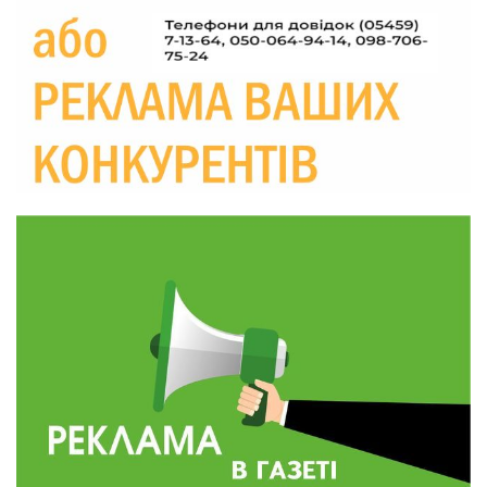
Україні різко зростають ціни на АЗС
28 лип
20:00
Житлові сертифікати, підготовка до зими та
підтримка ВПО: підсумки засідання виконкому
28 лип
Краснопільської селищної ради
10:36
Валентина Масалітіна: «Нас тримає віра в
Перемогу і повернення додому»
28 лип
10:31
Знову біль… Знову втрата… На щиті
повертається захисник України Богдан Ємець
28 лип
16:57
Обмежено придатний, але безмежно
вмотивований: Як колишній лісівник став асом
24 лип
артилерії
16:34
490 пацієнтів та 15 відвіданих сіл: МБФ
«Альянс громадського здоров’я» підбив
24 лип
підсумки роботи мобільних клінік у Сумській
області