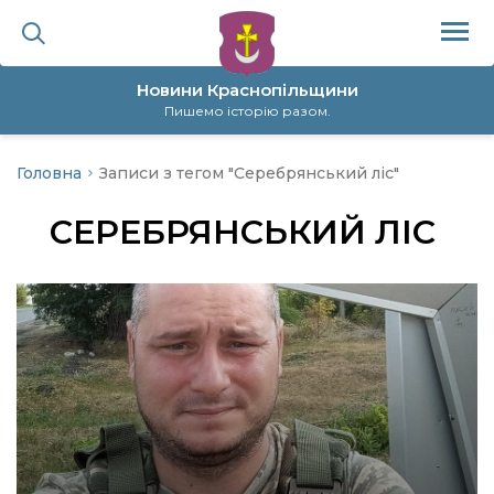
Новини Краснопільщини
Пишемо історію разом.
Головна
Записи з тегом "Серебрянський ліс"
ційна політика
СЕРЕБРЯНСЬКИЙ ЛІС
да
я
а
нал
ура