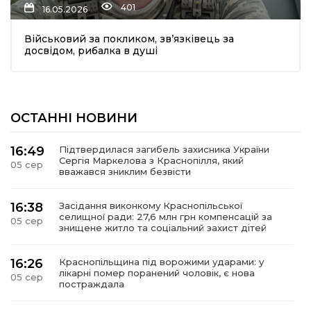
401
16.05.2026
Військовий за покликом, зв’язківець за
досвідом, рибалка в душі
ОСТАННІ НОВИНИ
шення
16:49
Підтвердилася загибель захисника України
Сергія Маркелова з Краснопілля, який
05 сер
ти
вважався зниклим безвісти
16:38
Засідання виконкому Краснопільської
селищної ради: 27,6 млн грн компенсацій за
05 сер
знищене житло та соціальний захист дітей
16:26
Краснопільщина під ворожими ударами: у
лікарні помер поранений чоловік, є нова
05 сер
постраждала