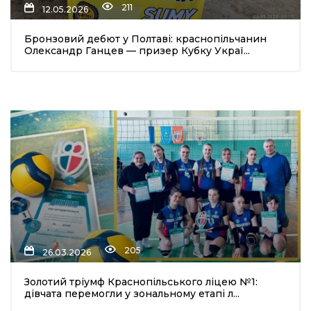
211
12.05.2026
Бронзовий дебют у Полтаві: краснопільчанин
Олександр Ганцев — призер Кубку Украї...
шення
ти
205
26.03.2026
Золотий тріумф Краснопільського ліцею №1:
дівчата перемогли у зональному етапі л...