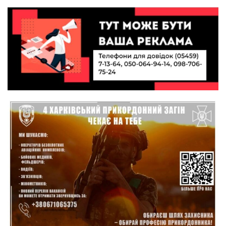
10:49
Інтелектуальні злети та творчі перемоги:
історія успіху випускниці Вікторії Кондратенко
19 лип
10:40
Вірний присязі до останнього подиху:
підтримайте петицію про присвоєння звання
19 лип
«Герой України» (посмертно) прикордоннику
Олександру Бойку
20:34
Кохання попри все: як українці створюють сім’ї
в реаліях 2026 року
17 лип
13:52
І волейбол, і хімія на “відмінно”: неймовірна
історія успіху випускниці з Краснопілля
15 лип
Анастасії Гонтар
13:27
НБУ вводить нову банкноту 2 000 грн із
портретом легендарного українця: що
15 лип
зміниться для наших гаманців
13:22
Гаманець у шоці: які продукти в Україні різко
подешевшали, а за що доведеться платити
15 лип
більше?