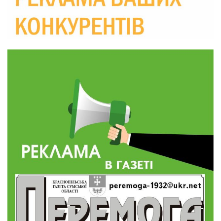
10:36
Валентина Масалітіна: «Нас тримає віра в
Перемогу і повернення додому»
28 лип
10:31
Знову біль… Знову втрата… На щиті
повертається захисник України Богдан Ємець
28 лип
16:57
Обмежено придатний, але безмежно
вмотивований: Як колишній лісівник став асом
24 лип
артилерії
16:34
490 пацієнтів та 15 відвіданих сіл: МБФ
«Альянс громадського здоров’я» підбив
24 лип
підсумки роботи мобільних клінік у Сумській
області
12:24
Покинув безпечне життя за кордоном, щоб
захистити рідну землю: пам’яті Сергія
23 лип
Балабаєнка (ВІДЕО)
08:46
Командир гармати Руслан Козирін: «Змінити