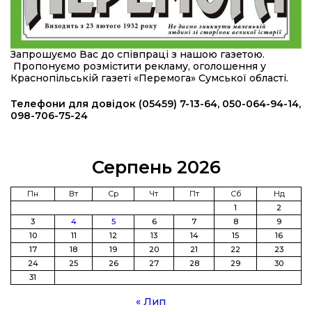
підрозділ чи бригаду – навіть думки не було»
23 лип
20:36
Нова кав’ярня в Сумах: як родина військового
Запрошуємо Вас до співпраці з нашою газетою.
з Краснопілля відкрила «Лев каву» за грантові
22 лип
Пропонуємо розмістити рекламу, оголошення у
кошти (ВІДЕО)
Краснопільській газеті «Перемога» Сумської області.
14:37
Захищав кордон до останнього подиху:
Телефони для довідок (05459) 7-13-64, 050-064-94-14,
пам’яті полеглого прикордонника Олександра
098-706-75-24
21 лип
Кичаня (ВІДЕО)
11:28
Від штанги до «крил»: як спорт і характер
Серпень 2026
колишнього паверліфтера гартують перемогу
21 лип
на Донеччині
Пн
Вт
Ср
Чт
Пт
Сб
Нд
1
2
11:19
На щиті повертається додому:
3
4
5
6
7
8
9
Краснопільська громада втратила 27-річного
21 лип
10
11
12
13
14
15
16
Захисника Сергія Балабаєнка
17
18
19
20
21
22
23
24
25
26
27
28
29
30
11:00
Музей, який був частиною життя
31
19 лип
« Лип