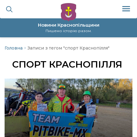
Новини Краснопільщини
Пишемо історію разом.
Головна
Записи з тегом "спорт Краснопілля"
ційна політика
СПОРТ КРАСНОПІЛЛЯ
да
я
а
нал
ура