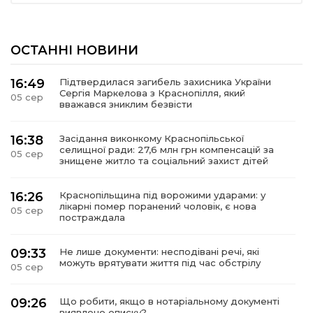
ОСТАННІ НОВИНИ
16:49
Підтвердилася загибель захисника України
Сергія Маркелова з Краснопілля, який
05 сер
вважався зниклим безвісти
16:38
Засідання виконкому Краснопільської
селищної ради: 27,6 млн грн компенсацій за
05 сер
знищене житло та соціальний захист дітей
16:26
Краснопільщина під ворожими ударами: у
лікарні помер поранений чоловік, є нова
05 сер
постраждала
09:33
Не лише документи: несподівані речі, які
можуть врятувати життя під час обстрілу
05 сер
09:26
Що робити, якщо в нотаріальному документі
виявлено описку?