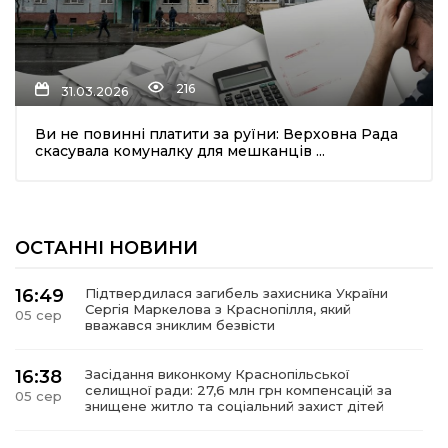
216
31.03.2026
Ви не повинні платити за руїни: Верховна Рада
скасувала комуналку для мешканців ...
шення
ти
ОСТАННІ НОВИНИ
16:49
Підтвердилася загибель захисника України
Сергія Маркелова з Краснопілля, який
05 сер
вважався зниклим безвісти
16:38
Засідання виконкому Краснопільської
селищної ради: 27,6 млн грн компенсацій за
05 сер
знищене житло та соціальний захист дітей