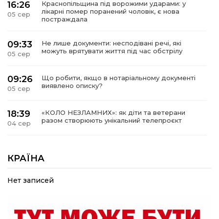
16:26
Краснопільщина під ворожими ударами: у
лікарні помер поранений чоловік, є нова
05 сер
постраждала
09:33
Не лише документи: несподівані речі, які
можуть врятувати життя під час обстрілу
05 сер
09:26
Що робити, якщо в нотаріальному документі
виявлено описку?
05 сер
18:39
«КОЛО НЕЗЛАМНИХ»: як діти та ветерани
разом створюють унікальний телепроєкт
04 сер
09:52
Родина Степаненків: від квітучого
прикордоння до втраченого дому
КРАЇНА
04 сер
Нет записей
19:36
Пишіть листи самому собі, або як уникнути
маніпуляційбез конфліктів
30 лип
19:29
«Все закінчиться, приїду й одружуся…»: Пам’яті