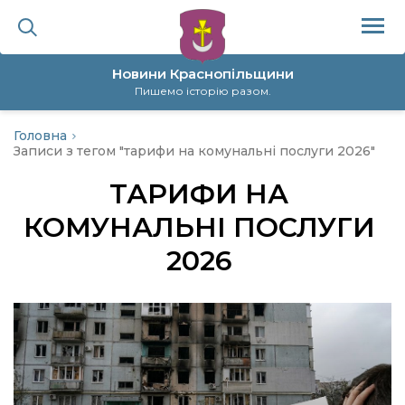
Новини Краснопільщини
Пишемо історію разом.
Головна
ційна політика
Записи з тегом "тарифи на комунальні послуги 2026"
ТАРИФИ НА
да
КОМУНАЛЬНІ ПОСЛУГИ
я
2026
а
нал
ура