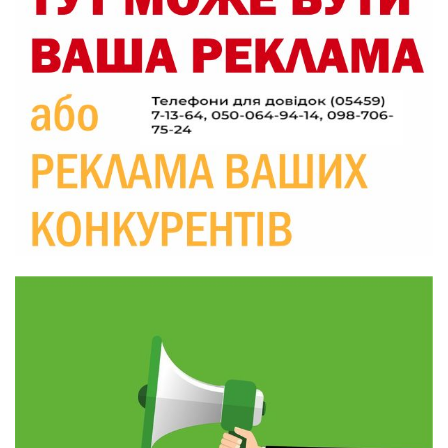
26-річного Захисника Богдана Ємця (ВІДЕО)
30 лип
20:06
Паливо по 100 грн та ризик дефіциту: чому в
Україні різко зростають ціни на АЗС
28 лип
20:00
Житлові сертифікати, підготовка до зими та
підтримка ВПО: підсумки засідання виконкому
28 лип
Краснопільської селищної ради
10:36
Валентина Масалітіна: «Нас тримає віра в
Перемогу і повернення додому»
28 лип
10:31
Знову біль… Знову втрата… На щиті
повертається захисник України Богдан Ємець
28 лип
16:57
Обмежено придатний, але безмежно
вмотивований: Як колишній лісівник став асом
24 лип
артилерії
16:34
490 пацієнтів та 15 відвіданих сіл: МБФ