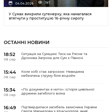
197
04.04.2026
У Сумах викрили сутенерку, яка намагалася
втягнути у проституцію 16-річну сироту
ОСТАННІ НОВИНИ
шення
18:52
Ситуація на Сумщині: Тиск на Рясне та
Дронова Загроза для Сум з Півночі
08 сер
ти
15:44
Коли хобі стає загрозою: Невидима
небезпека струму біля водойм
08 сер
15:34
«По документах я ніхто»: історія цивільної
дружини загиблого воїна
08 сер
16:49
Підтвердилася загибель захисника України
Сергія Маркелова з Краснопілля, який