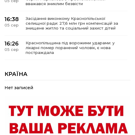
05 сер
вважався зниклим безвісти
16:38
Засідання виконкому Краснопільської
селищної ради: 27,6 млн грн компенсацій за
05 сер
знищене житло та соціальний захист дітей
16:26
Краснопільщина під ворожими ударами: у
лікарні помер поранений чоловік, є нова
05 сер
постраждала
09:33
Не лише документи: несподівані речі, які
можуть врятувати життя під час обстрілу
КРАЇНА
05 сер
Нет записей
09:26
Що робити, якщо в нотаріальному документі
виявлено описку?
05 сер
18:39
«КОЛО НЕЗЛАМНИХ»: як діти та ветерани
разом створюють унікальний телепроєкт
04 сер
09:52
Родина Степаненків: від квітучого