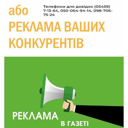
прикордоння до втраченого дому
04 сер
19:36
Пишіть листи самому собі, або як уникнути
маніпуляційбез конфліктів
30 лип
19:29
«Все закінчиться, приїду й одружуся…»: Пам’яті
26-річного Захисника Богдана Ємця (ВІДЕО)
30 лип
20:06
Паливо по 100 грн та ризик дефіциту: чому в
Україні різко зростають ціни на АЗС
28 лип
20:00
Житлові сертифікати, підготовка до зими та
підтримка ВПО: підсумки засідання виконкому
28 лип
Краснопільської селищної ради
10:36
Валентина Масалітіна: «Нас тримає віра в
Перемогу і повернення додому»
28 лип
10:31
Знову біль… Знову втрата… На щиті
повертається захисник України Богдан Ємець
28 лип