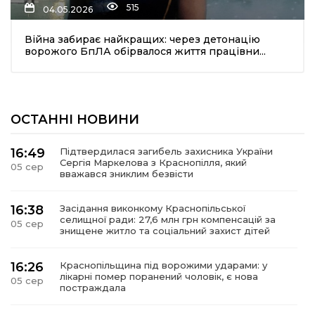
515
04.05.2026
Війна забирає найкращих: через детонацію
ворожого БпЛА обірвалося життя працівни...
ОСТАННІ НОВИНИ
шення
16:49
Підтвердилася загибель захисника України
Сергія Маркелова з Краснопілля, який
05 сер
ти
вважався зниклим безвісти
16:38
Засідання виконкому Краснопільської
селищної ради: 27,6 млн грн компенсацій за
05 сер
знищене житло та соціальний захист дітей
16:26
Краснопільщина під ворожими ударами: у
лікарні помер поранений чоловік, є нова
05 сер
постраждала