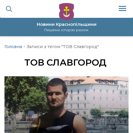
Новини Краснопільщини
Пишемо історію разом.
Головна
Записи з тегом "ТОВ Славгород"
ційна політика
ТОВ СЛАВГОРОД
да
я
а
нал
ура