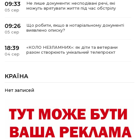
09:33
Не лише документи: несподівані речі, які
можуть врятувати життя під час обстрілу
05 сер
09:26
Що робити, якщо в нотаріальному документі
виявлено описку?
05 сер
18:39
«КОЛО НЕЗЛАМНИХ»: як діти та ветерани
разом створюють унікальний телепроєкт
04 сер
09:52
Родина Степаненків: від квітучого
прикордоння до втраченого дому
КРАЇНА
04 сер
Нет записей
19:36
Пишіть листи самому собі, або як уникнути
маніпуляційбез конфліктів
30 лип
19:29
«Все закінчиться, приїду й одружуся…»: Пам’яті
26-річного Захисника Богдана Ємця (ВІДЕО)
30 лип
20:06
Паливо по 100 грн та ризик дефіциту: чому в