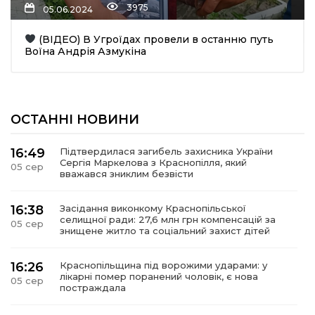
3975
05.06.2024
(ВІДЕО) В Угроїдах провели в останню путь
Воїна Андрія Азмукіна
ОСТАННІ НОВИНИ
шення
16:49
Підтвердилася загибель захисника України
Сергія Маркелова з Краснопілля, який
05 сер
ти
вважався зниклим безвісти
16:38
Засідання виконкому Краснопільської
селищної ради: 27,6 млн грн компенсацій за
05 сер
знищене житло та соціальний захист дітей
16:26
Краснопільщина під ворожими ударами: у
лікарні помер поранений чоловік, є нова
05 сер
постраждала