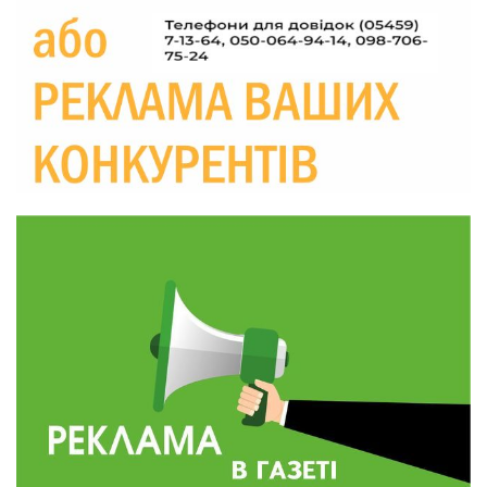
Україні різко зростають ціни на АЗС
28 лип
20:00
Житлові сертифікати, підготовка до зими та
підтримка ВПО: підсумки засідання виконкому
28 лип
Краснопільської селищної ради
10:36
Валентина Масалітіна: «Нас тримає віра в
Перемогу і повернення додому»
28 лип
10:31
Знову біль… Знову втрата… На щиті
повертається захисник України Богдан Ємець
28 лип
16:57
Обмежено придатний, але безмежно
вмотивований: Як колишній лісівник став асом
24 лип
артилерії
16:34
490 пацієнтів та 15 відвіданих сіл: МБФ
«Альянс громадського здоров’я» підбив
24 лип
підсумки роботи мобільних клінік у Сумській
області