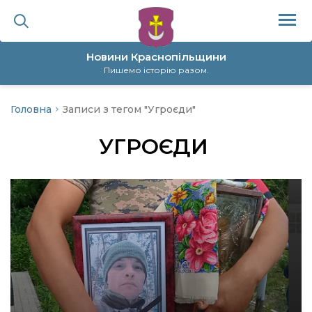
Новини Краснопільщини
Пишемо історію разом.
Головна
Записи з тегом "Угроєди"
ційна політика
УГРОЄДИ
да
я
а
нал
ура