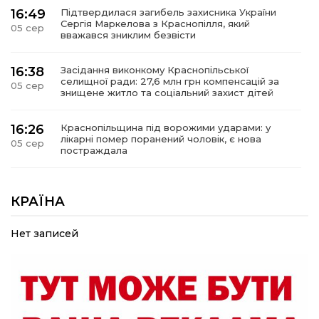
16:49
Підтвердилася загибель захисника України
Сергія Маркелова з Краснопілля, який
05 сер
вважався зниклим безвісти
16:38
Засідання виконкому Краснопільської
селищної ради: 27,6 млн грн компенсацій за
05 сер
знищене житло та соціальний захист дітей
16:26
Краснопільщина під ворожими ударами: у
лікарні помер поранений чоловік, є нова
05 сер
постраждала
09:33
Не лише документи: несподівані речі, які
можуть врятувати життя під час обстрілу
КРАЇНА
05 сер
Нет записей
09:26
Що робити, якщо в нотаріальному документі
виявлено описку?
05 сер
18:39
«КОЛО НЕЗЛАМНИХ»: як діти та ветерани
разом створюють унікальний телепроєкт
04 сер