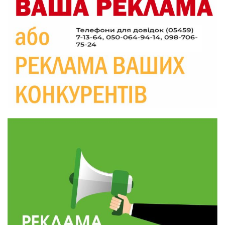
09:52
Родина Степаненків: від квітучого
прикордоння до втраченого дому
04 сер
19:36
Пишіть листи самому собі, або як уникнути
маніпуляційбез конфліктів
30 лип
19:29
«Все закінчиться, приїду й одружуся…»: Пам’яті
26-річного Захисника Богдана Ємця (ВІДЕО)
30 лип
20:06
Паливо по 100 грн та ризик дефіциту: чому в
Україні різко зростають ціни на АЗС
28 лип
20:00
Житлові сертифікати, підготовка до зими та
підтримка ВПО: підсумки засідання виконкому
28 лип
Краснопільської селищної ради
10:36
Валентина Масалітіна: «Нас тримає віра в
Перемогу і повернення додому»
28 лип