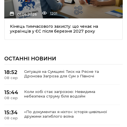
1201
01.04.2026
Кінець тимчасового захисту: що чекає на
українців у ЄС після березня 2027 року
шення
ОСТАННІ НОВИНИ
ти
18:52
Ситуація на Сумщині: Тиск на Рясне та
Дронова Загроза для Сум з Півночі
08 сер
15:44
Коли хобі стає загрозою: Невидима
небезпека струму біля водойм
08 сер
15:34
«По документах я ніхто»: історія цивільної
дружини загиблого воїна
08 сер