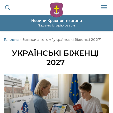
Новини Краснопільщини
Пишемо історію разом.
Головна
Записи з тегом "українські біженці 2027"
ційна політика
УКРАЇНСЬКІ БІЖЕНЦІ
да
2027
я
а
нал
ура