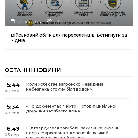
191
29.03.2026
Військовий облік для переселенців: Встигнути за
7 днів
шення
ОСТАННІ НОВИНИ
ти
15:44
Коли хобі стає загрозою: Невидима
небезпека струму біля водойм
08 сер
15:34
«По документах я ніхто»: історія цивільної
дружини загиблого воїна
08 сер
16:49
Підтвердилася загибель захисника України
Сергія Маркелова з Краснопілля, який
05 сер
вважався зниклим безвісти