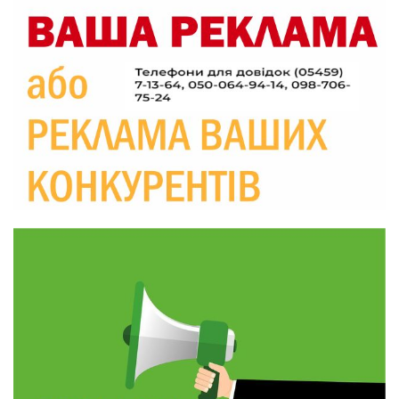
19:36
Пишіть листи самому собі, або як уникнути
маніпуляційбез конфліктів
30 лип
19:29
«Все закінчиться, приїду й одружуся…»: Пам’яті
26-річного Захисника Богдана Ємця (ВІДЕО)
30 лип
20:06
Паливо по 100 грн та ризик дефіциту: чому в
Україні різко зростають ціни на АЗС
28 лип
20:00
Житлові сертифікати, підготовка до зими та
підтримка ВПО: підсумки засідання виконкому
28 лип
Краснопільської селищної ради
10:36
Валентина Масалітіна: «Нас тримає віра в
Перемогу і повернення додому»
28 лип
10:31
Знову біль… Знову втрата… На щиті
повертається захисник України Богдан Ємець
28 лип