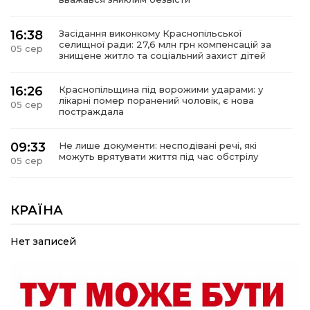
16:38
Засідання виконкому Краснопільської
селищної ради: 27,6 млн грн компенсацій за
05 сер
знищене житло та соціальний захист дітей
16:26
Краснопільщина під ворожими ударами: у
лікарні помер поранений чоловік, є нова
05 сер
постраждала
09:33
Не лише документи: несподівані речі, які
можуть врятувати життя під час обстрілу
05 сер
09:26
Що робити, якщо в нотаріальному документі
виявлено описку?
КРАЇНА
05 сер
Нет записей
18:39
«КОЛО НЕЗЛАМНИХ»: як діти та ветерани
разом створюють унікальний телепроєкт
04 сер
09:52
Родина Степаненків: від квітучого
прикордоння до втраченого дому
04 сер