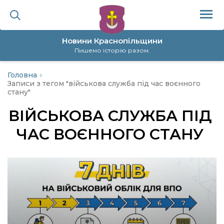
Новини Краснопільщини
Пишемо історію разом.
Головна
ційна політика
Записи з тегом "військова служба під час воєнного
стану"
да
ВІЙСЬКОВА СЛУЖБА ПІД
ЧАС ВОЄННОГО СТАНУ
я
а
нал
ура