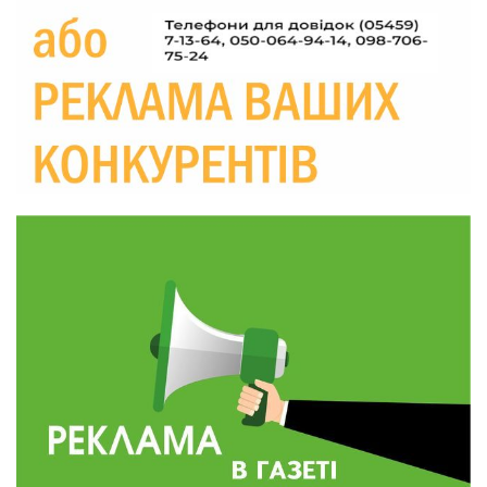
прикордоння до втраченого дому
04 сер
19:36
Пишіть листи самому собі, або як уникнути
маніпуляційбез конфліктів
30 лип
19:29
«Все закінчиться, приїду й одружуся…»: Пам’яті
26-річного Захисника Богдана Ємця (ВІДЕО)
30 лип
20:06
Паливо по 100 грн та ризик дефіциту: чому в
Україні різко зростають ціни на АЗС
28 лип
20:00
Житлові сертифікати, підготовка до зими та
підтримка ВПО: підсумки засідання виконкому
28 лип
Краснопільської селищної ради
10:36
Валентина Масалітіна: «Нас тримає віра в
Перемогу і повернення додому»
28 лип
10:31
Знову біль… Знову втрата… На щиті
повертається захисник України Богдан Ємець
28 лип