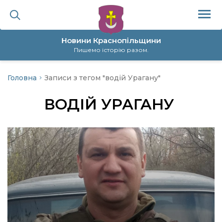
Новини Краснопільщини
Пишемо історію разом.
Головна
Записи з тегом "водій Урагану"
ційна політика
ВОДІЙ УРАГАНУ
да
я
а
нал
ура