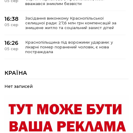
05 сер
вважався зниклим безвісти
16:38
Засідання виконкому Краснопільської
селищної ради: 27,6 млн грн компенсацій за
05 сер
знищене житло та соціальний захист дітей
16:26
Краснопільщина під ворожими ударами: у
лікарні помер поранений чоловік, є нова
05 сер
постраждала
09:33
Не лише документи: несподівані речі, які
можуть врятувати життя під час обстрілу
КРАЇНА
05 сер
Нет записей
09:26
Що робити, якщо в нотаріальному документі
виявлено описку?
05 сер
18:39
«КОЛО НЕЗЛАМНИХ»: як діти та ветерани
разом створюють унікальний телепроєкт
04 сер
09:52
Родина Степаненків: від квітучого