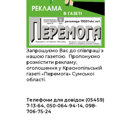
20:00
Житлові сертифікати,
підготовка до зими та
28 лип
підтримка ВПО: підсумки
засідання виконкому
Краснопільської
селищної ради
10:36
Валентина Масалітіна:
«Нас тримає віра в
28 лип
Запрошуємо Вас до співпраці з
Перемогу і повернення
нашою газетою. Пропонуємо
додому»
розмістити рекламу,
оголошення у Краснопільській
10:31
Знову біль… Знову
газеті «Перемога» Сумської
втрата… На щиті
28 лип
області.
повертається захисник
України Богдан Ємець
Телефони для довідок (05459)
16:57
Обмежено придатний,
але безмежно
7-13-64, 050-064-94-14, 098-
24 лип
вмотивований: Як
706-75-24
колишній лісівник став
асом артилерії