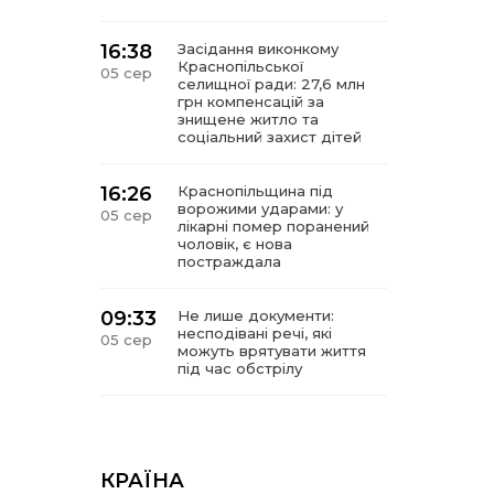
16:38
Засідання виконкому
Краснопільської
05 сер
селищної ради: 27,6 млн
грн компенсацій за
знищене житло та
соціальний захист дітей
16:26
Краснопільщина під
ворожими ударами: у
05 сер
лікарні помер поранений
чоловік, є нова
постраждала
09:33
Не лише документи:
несподівані речі, які
05 сер
можуть врятувати життя
під час обстрілу
09:26
Що робити, якщо в
нотаріальному документі
05 сер
виявлено описку?
КРАЇНА