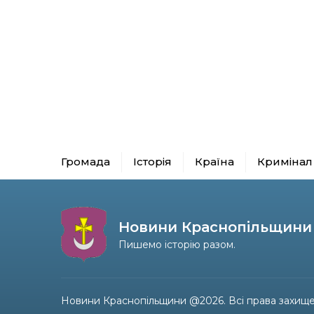
Громада
Історія
Країна
Кримінал
Новини Краснопільщини
Пишемо історію разом.
Новини Краснопільщини @2026. Всі права захище