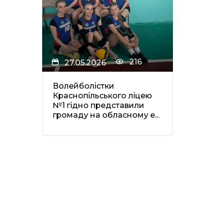
216
27.05.2026
Волейболістки
Краснопільського ліцею
№1 гідно представили
громаду на обласному е...