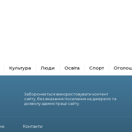
Культура
Люди
Освіта
Спорт
Оголо
Забороняється використовувати контент
сайту, без вказання посилання на джерело та
дозволу адміністрації сайту.
ні.
Контакти