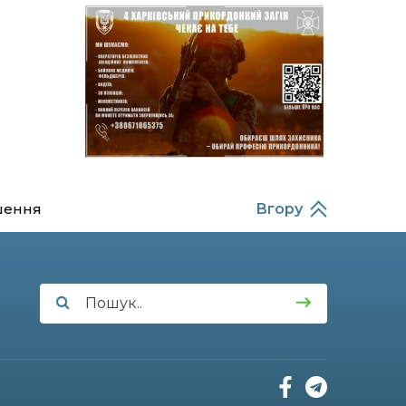
14:37
Захищав кордон до
останнього подиху:
21 лип
пам’яті полеглого
прикордонника
Олександра Кичаня
(ВІДЕО)
11:28
Від штанги до «крил»: як
спорт і характер
21 лип
колишнього
паверліфтера гартують
перемогу на Донеччині
шення
Вгору
11:19
На щиті повертається
додому: Краснопільська
21 лип
громада втратила 27-
річного Захисника Сергія
Балабаєнка
11:00
Музей, який був частиною
життя
19 лип