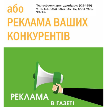
Україні різко зростають ціни на АЗС
28 лип
20:00
Житлові сертифікати, підготовка до зими та
підтримка ВПО: підсумки засідання виконкому
28 лип
Краснопільської селищної ради
10:36
Валентина Масалітіна: «Нас тримає віра в
Перемогу і повернення додому»
28 лип
10:31
Знову біль… Знову втрата… На щиті
повертається захисник України Богдан Ємець
28 лип
16:57
Обмежено придатний, але безмежно
вмотивований: Як колишній лісівник став асом
24 лип
артилерії
16:34
490 пацієнтів та 15 відвіданих сіл: МБФ
«Альянс громадського здоров’я» підбив
24 лип
підсумки роботи мобільних клінік у Сумській
області