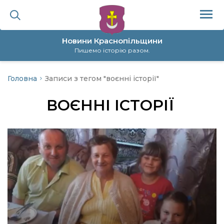
Новини Краснопільщини
Пишемо історію разом.
Головна
Записи з тегом "воєнні історії"
ційна політика
ВОЄННІ ІСТОРІЇ
да
я
а
нал
ура