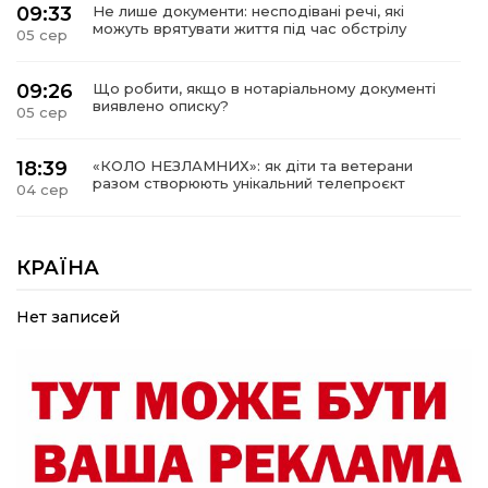
09:33
Не лише документи: несподівані речі, які
можуть врятувати життя під час обстрілу
05 сер
09:26
Що робити, якщо в нотаріальному документі
виявлено описку?
05 сер
18:39
«КОЛО НЕЗЛАМНИХ»: як діти та ветерани
разом створюють унікальний телепроєкт
04 сер
09:52
Родина Степаненків: від квітучого
прикордоння до втраченого дому
КРАЇНА
04 сер
Нет записей
19:36
Пишіть листи самому собі, або як уникнути
маніпуляційбез конфліктів
30 лип
19:29
«Все закінчиться, приїду й одружуся…»: Пам’яті
26-річного Захисника Богдана Ємця (ВІДЕО)
30 лип
20:06
Паливо по 100 грн та ризик дефіциту: чому в