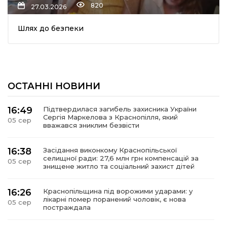
820
27.03.2026
Шлях до безпеки
ОСТАННІ НОВИНИ
шення
16:49
Підтвердилася загибель захисника України
Сергія Маркелова з Краснопілля, який
05 сер
ти
вважався зниклим безвісти
16:38
Засідання виконкому Краснопільської
селищної ради: 27,6 млн грн компенсацій за
05 сер
знищене житло та соціальний захист дітей
16:26
Краснопільщина під ворожими ударами: у
лікарні помер поранений чоловік, є нова
05 сер
постраждала