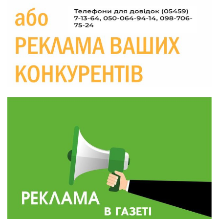
прикордоння до втраченого дому
04 сер
19:36
Пишіть листи самому собі, або як уникнути
маніпуляційбез конфліктів
30 лип
19:29
«Все закінчиться, приїду й одружуся…»: Пам’яті
26-річного Захисника Богдана Ємця (ВІДЕО)
30 лип
20:06
Паливо по 100 грн та ризик дефіциту: чому в
Україні різко зростають ціни на АЗС
28 лип
20:00
Житлові сертифікати, підготовка до зими та
підтримка ВПО: підсумки засідання виконкому
28 лип
Краснопільської селищної ради
10:36
Валентина Масалітіна: «Нас тримає віра в
Перемогу і повернення додому»
28 лип
10:31
Знову біль… Знову втрата… На щиті
повертається захисник України Богдан Ємець
28 лип