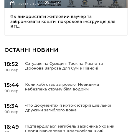
523
27.03.2026
Як використати житловий ваучер та
забронювати кошти: покрокова інструкція для
ВП...
ОСТАННІ НОВИНИ
шення
18:52
Ситуація на Сумщині: Тиск на Рясне та
Дронова Загроза для Сум з Півночі
08 сер
ти
15:44
Коли хобі стає загрозою: Невидима
небезпека струму біля водойм
08 сер
15:34
«По документах я ніхто»: історія цивільної
дружини загиблого воїна
08 сер
16:49
Підтвердилася загибель захисника України
Сергія Маркелова з Краснопілля, який