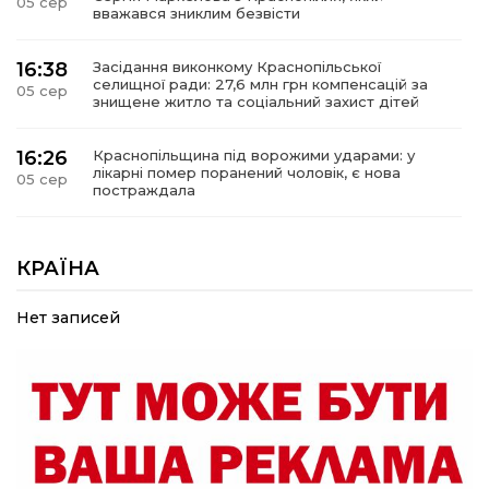
05 сер
вважався зниклим безвісти
16:38
Засідання виконкому Краснопільської
селищної ради: 27,6 млн грн компенсацій за
05 сер
знищене житло та соціальний захист дітей
16:26
Краснопільщина під ворожими ударами: у
лікарні помер поранений чоловік, є нова
05 сер
постраждала
09:33
Не лише документи: несподівані речі, які
можуть врятувати життя під час обстрілу
КРАЇНА
05 сер
Нет записей
09:26
Що робити, якщо в нотаріальному документі
виявлено описку?
05 сер
18:39
«КОЛО НЕЗЛАМНИХ»: як діти та ветерани
разом створюють унікальний телепроєкт
04 сер
09:52
Родина Степаненків: від квітучого