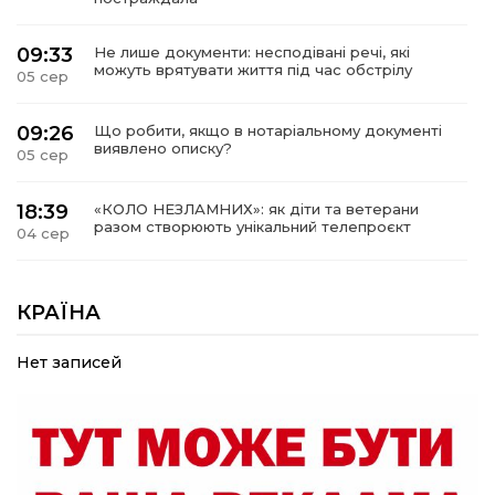
09:33
Не лише документи: несподівані речі, які
можуть врятувати життя під час обстрілу
05 сер
09:26
Що робити, якщо в нотаріальному документі
виявлено описку?
05 сер
18:39
«КОЛО НЕЗЛАМНИХ»: як діти та ветерани
разом створюють унікальний телепроєкт
04 сер
09:52
Родина Степаненків: від квітучого
прикордоння до втраченого дому
КРАЇНА
04 сер
Нет записей
19:36
Пишіть листи самому собі, або як уникнути
маніпуляційбез конфліктів
30 лип
19:29
«Все закінчиться, приїду й одружуся…»: Пам’яті
26-річного Захисника Богдана Ємця (ВІДЕО)
30 лип