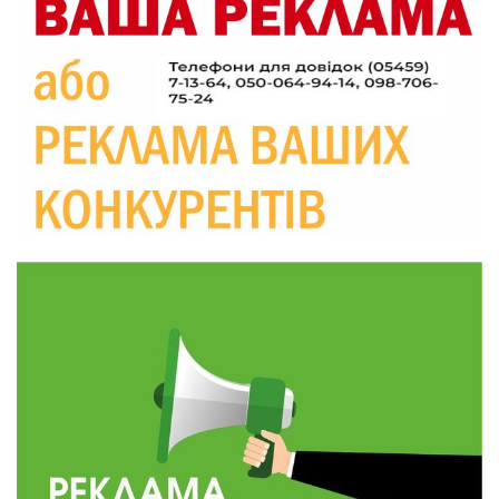
20:06
Паливо по 100 грн та ризик дефіциту: чому в
Україні різко зростають ціни на АЗС
28 лип
20:00
Житлові сертифікати, підготовка до зими та
підтримка ВПО: підсумки засідання виконкому
28 лип
Краснопільської селищної ради
10:36
Валентина Масалітіна: «Нас тримає віра в
Перемогу і повернення додому»
28 лип
10:31
Знову біль… Знову втрата… На щиті
повертається захисник України Богдан Ємець
28 лип
16:57
Обмежено придатний, але безмежно
вмотивований: Як колишній лісівник став асом
24 лип
артилерії
16:34
490 пацієнтів та 15 відвіданих сіл: МБФ
«Альянс громадського здоров’я» підбив
24 лип
підсумки роботи мобільних клінік у Сумській