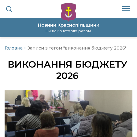
Новини Краснопільщини
Пишемо історію разом.
Головна
Записи з тегом "виконання бюджету 2026"
ційна політика
ВИКОНАННЯ БЮДЖЕТУ
да
2026
я
а
нал
ура