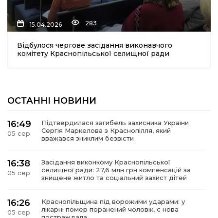
283
15.04.2026
Відбулося чергове засідання виконавчого
комітету Краснопільської селищної ради
шення
ОСТАННІ НОВИНИ
ти
16:49
Підтвердилася загибель захисника України
Сергія Маркелова з Краснопілля, який
05 сер
вважався зниклим безвісти
16:38
Засідання виконкому Краснопільської
селищної ради: 27,6 млн грн компенсацій за
05 сер
знищене житло та соціальний захист дітей
16:26
Краснопільщина під ворожими ударами: у
лікарні помер поранений чоловік, є нова
05 сер
постраждала