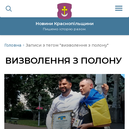
Новини Краснопільщини
Пишемо історію разом.
Головна
Записи з тегом "визволення з полону"
ційна політика
ВИЗВОЛЕННЯ З ПОЛОНУ
да
я
а
нал
ура