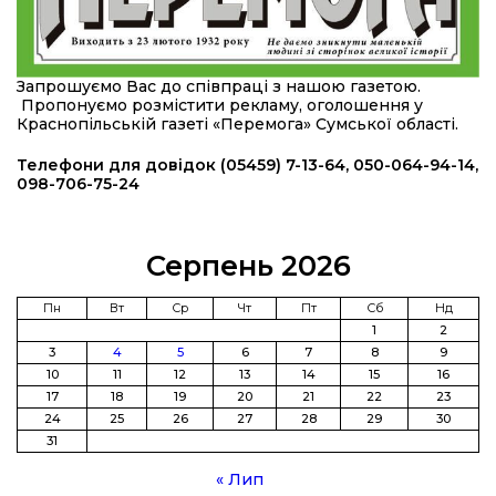
підрозділ чи бригаду – навіть думки не було»
23 лип
20:36
Нова кав’ярня в Сумах: як родина військового
Запрошуємо Вас до співпраці з нашою газетою.
з Краснопілля відкрила «Лев каву» за грантові
22 лип
Пропонуємо розмістити рекламу, оголошення у
кошти (ВІДЕО)
Краснопільській газеті «Перемога» Сумської області.
14:37
Захищав кордон до останнього подиху:
Телефони для довідок (05459) 7-13-64, 050-064-94-14,
пам’яті полеглого прикордонника Олександра
098-706-75-24
21 лип
Кичаня (ВІДЕО)
11:28
Від штанги до «крил»: як спорт і характер
Серпень 2026
колишнього паверліфтера гартують перемогу
21 лип
на Донеччині
Пн
Вт
Ср
Чт
Пт
Сб
Нд
1
2
11:19
На щиті повертається додому:
3
4
5
6
7
8
9
Краснопільська громада втратила 27-річного
21 лип
10
11
12
13
14
15
16
Захисника Сергія Балабаєнка
17
18
19
20
21
22
23
24
25
26
27
28
29
30
11:00
Музей, який був частиною життя
31
19 лип
« Лип