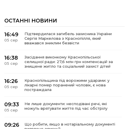
ОСТАННІ НОВИНИ
16:49
Підтвердилася загибель захисника України
Сергія Маркелова з Краснопілля, який
05 сер
вважався зниклим безвісти
16:38
Засідання виконкому Краснопільської
селищної ради: 27,6 млн грн компенсацій за
05 сер
знищене житло та соціальний захист дітей
16:26
Краснопільщина під ворожими ударами: у
лікарні помер поранений чоловік, є нова
05 сер
постраждала
09:33
Не лише документи: несподівані речі, які
можуть врятувати життя під час обстрілу
05 сер
09:26
Що робити, якщо в нотаріальному документі
виявлено описку?