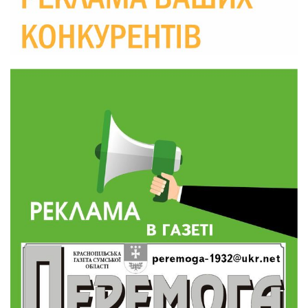
10:36
Валентина Масалітіна: «Нас тримає віра в
Перемогу і повернення додому»
28 лип
10:31
Знову біль… Знову втрата… На щиті
повертається захисник України Богдан Ємець
28 лип
16:57
Обмежено придатний, але безмежно
вмотивований: Як колишній лісівник став асом
24 лип
артилерії
16:34
490 пацієнтів та 15 відвіданих сіл: МБФ
«Альянс громадського здоров’я» підбив
24 лип
підсумки роботи мобільних клінік у Сумській
області
12:24
Покинув безпечне життя за кордоном, щоб
захистити рідну землю: пам’яті Сергія
23 лип
Балабаєнка (ВІДЕО)
08:46
Командир гармати Руслан Козирін: «Змінити