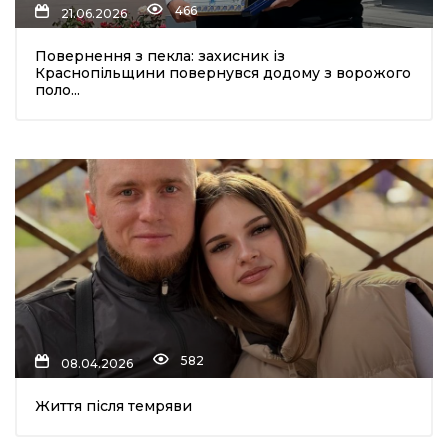
466
21.06.2026
Повернення з пекла: захисник із
Краснопільщини повернувся додому з ворожого
поло...
шення
ти
582
08.04.2026
Життя після темряви