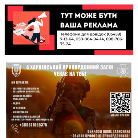
10:49
Інтелектуальні злети та творчі перемоги:
історія успіху випускниці Вікторії Кондратенко
19 лип
10:40
Вірний присязі до останнього подиху:
підтримайте петицію про присвоєння звання
19 лип
«Герой України» (посмертно) прикордоннику
Олександру Бойку
20:34
Кохання попри все: як українці створюють сім’ї
в реаліях 2026 року
17 лип
13:52
І волейбол, і хімія на “відмінно”: неймовірна
історія успіху випускниці з Краснопілля
15 лип
Анастасії Гонтар
13:27
НБУ вводить нову банкноту 2 000 грн із
портретом легендарного українця: що
15 лип
зміниться для наших гаманців
13:22
Гаманець у шоці: які продукти в Україні різко
подешевшали, а за що доведеться платити
15 лип
більше?