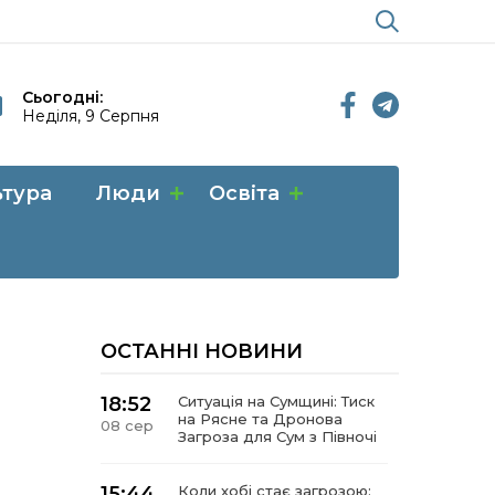
Сьогодні:
Неділя, 9 Серпня
ьтура
Люди
Освіта
ОСТАННІ НОВИНИ
18:52
Ситуація на Сумщині: Тиск
на Рясне та Дронова
08 сер
Загроза для Сум з Півночі
15:44
Коли хобі стає загрозою: