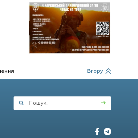
Балабаєнка (ВІДЕО)
08:46
Командир гармати
Руслан Козирін: «Змінити
23 лип
підрозділ чи бригаду –
навіть думки не було»
20:36
Нова кав’ярня в Сумах: як
родина військового з
22 лип
Краснопілля відкрила
«Лев каву» за грантові
кошти (ВІДЕО)
шення
Вгору
14:37
Захищав кордон до
останнього подиху:
21 лип
пам’яті полеглого
прикордонника
Олександра Кичаня
(ВІДЕО)
11:28
Від штанги до «крил»: як
спорт і характер
21 лип
колишнього