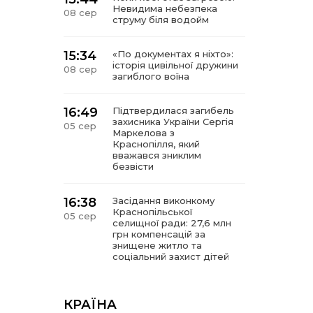
Невидима небезпека
08 сер
струму біля водойм
15:34
«По документах я ніхто»:
історія цивільної дружини
08 сер
загиблого воїна
16:49
Підтвердилася загибель
захисника України Сергія
05 сер
Маркелова з
Краснопілля, який
вважався зниклим
безвісти
16:38
Засідання виконкому
Краснопільської
05 сер
селищної ради: 27,6 млн
грн компенсацій за
знищене житло та
соціальний захист дітей
16:26
Краснопільщина під
ворожими ударами: у
КРАЇНА
05 сер