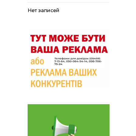
лікарні помер поранений
чоловік, є нова
постраждала
Нет записей
09:33
Не лише документи:
несподівані речі, які
05 сер
можуть врятувати життя
під час обстрілу
09:26
Що робити, якщо в
нотаріальному документі
05 сер
виявлено описку?
18:39
«КОЛО НЕЗЛАМНИХ»: як
діти та ветерани разом
04 сер
створюють унікальний
телепроєкт
09:52
Родина Степаненків: від
квітучого прикордоння
04 сер
до втраченого дому
19:36
Пишіть листи самому