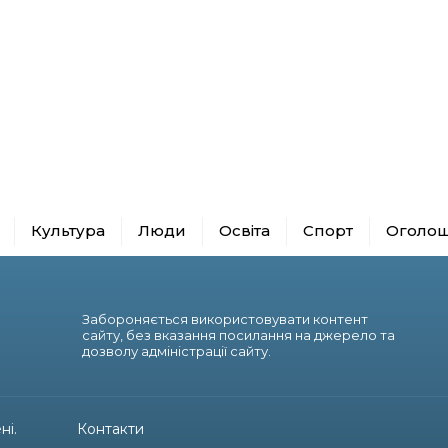
Культура
Люди
Освіта
Спорт
Оголо
Забороняється використовувати контент
сайту, без вказання посилання на джерело та
дозволу адміністрації сайту.
ні.
Контакти