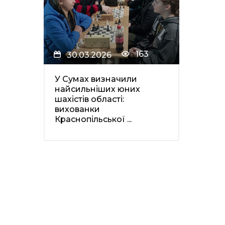
163
30.03.2026
У Сумах визначили
найсильніших юних
шахістів області:
вихованки
Краснопільської ...