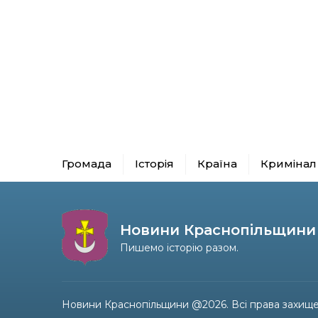
Громада
Історія
Країна
Кримінал
Новини Краснопільщини
Пишемо історію разом.
Новини Краснопільщини @2026. Всі права захище