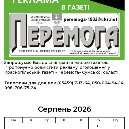
області
12:24
Покинув безпечне життя за кордоном, щоб
захистити рідну землю: пам’яті Сергія
23 лип
Балабаєнка (ВІДЕО)
08:46
Командир гармати Руслан Козирін: «Змінити
підрозділ чи бригаду – навіть думки не було»
23 лип
20:36
Нова кав’ярня в Сумах: як родина військового
Запрошуємо Вас до співпраці з нашою газетою.
з Краснопілля відкрила «Лев каву» за грантові
22 лип
Пропонуємо розмістити рекламу, оголошення у
кошти (ВІДЕО)
Краснопільській газеті «Перемога» Сумської області.
14:37
Захищав кордон до останнього подиху:
Телефони для довідок (05459) 7-13-64, 050-064-94-14,
пам’яті полеглого прикордонника Олександра
098-706-75-24
21 лип
Кичаня (ВІДЕО)
11:28
Від штанги до «крил»: як спорт і характер
Серпень 2026
колишнього паверліфтера гартують перемогу
21 лип
на Донеччині
Пн
Вт
Ср
Чт
Пт
Сб
Нд
1
2