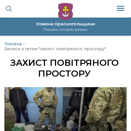
Новини Краснопільщини
Пишемо історію разом.
Головна
ційна політика
Записи з тегом "захист повітряного простору"
ЗАХИСТ ПОВІТРЯНОГО
да
ПРОСТОРУ
я
а
нал
ура