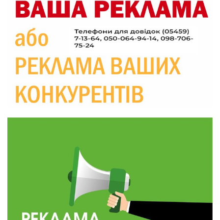
20:06
Паливо по 100 грн та ризик дефіциту: чому в
Україні різко зростають ціни на АЗС
28 лип
20:00
Житлові сертифікати, підготовка до зими та
підтримка ВПО: підсумки засідання виконкому
28 лип
Краснопільської селищної ради
10:36
Валентина Масалітіна: «Нас тримає віра в
Перемогу і повернення додому»
28 лип
10:31
Знову біль… Знову втрата… На щиті
повертається захисник України Богдан Ємець
28 лип
16:57
Обмежено придатний, але безмежно
вмотивований: Як колишній лісівник став асом
24 лип
артилерії
16:34
490 пацієнтів та 15 відвіданих сіл: МБФ
«Альянс громадського здоров’я» підбив
24 лип
підсумки роботи мобільних клінік у Сумській