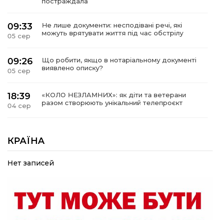
постраждала
09:33
Не лише документи: несподівані речі, які
можуть врятувати життя під час обстрілу
05 сер
09:26
Що робити, якщо в нотаріальному документі
виявлено описку?
05 сер
18:39
«КОЛО НЕЗЛАМНИХ»: як діти та ветерани
разом створюють унікальний телепроєкт
04 сер
09:52
Родина Степаненків: від квітучого
прикордоння до втраченого дому
КРАЇНА
04 сер
Нет записей
19:36
Пишіть листи самому собі, або як уникнути
маніпуляційбез конфліктів
30 лип
19:29
«Все закінчиться, приїду й одружуся…»: Пам’яті
26-річного Захисника Богдана Ємця (ВІДЕО)
30 лип