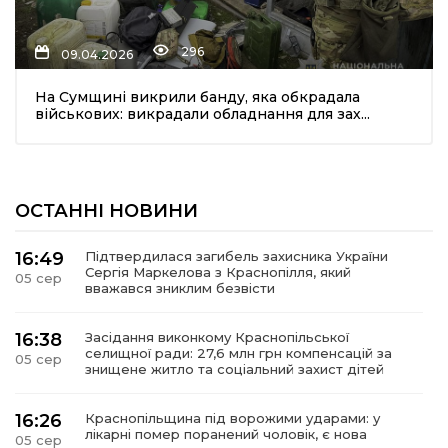
296
09.04.2026
На Сумщині викрили банду, яка обкрадала
військових: викрадали обладнання для зах...
шення
ОСТАННІ НОВИНИ
ти
16:49
Підтвердилася загибель захисника України
Сергія Маркелова з Краснопілля, який
05 сер
вважався зниклим безвісти
16:38
Засідання виконкому Краснопільської
селищної ради: 27,6 млн грн компенсацій за
05 сер
знищене житло та соціальний захист дітей
16:26
Краснопільщина під ворожими ударами: у
лікарні помер поранений чоловік, є нова
05 сер