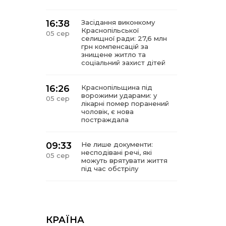
16:38
Засідання виконкому
Краснопільської
05 сер
селищної ради: 27,6 млн
грн компенсацій за
знищене житло та
соціальний захист дітей
16:26
Краснопільщина під
ворожими ударами: у
05 сер
лікарні помер поранений
чоловік, є нова
постраждала
09:33
Не лише документи:
несподівані речі, які
05 сер
можуть врятувати життя
під час обстрілу
09:26
Що робити, якщо в
нотаріальному документі
05 сер
виявлено описку?
КРАЇНА