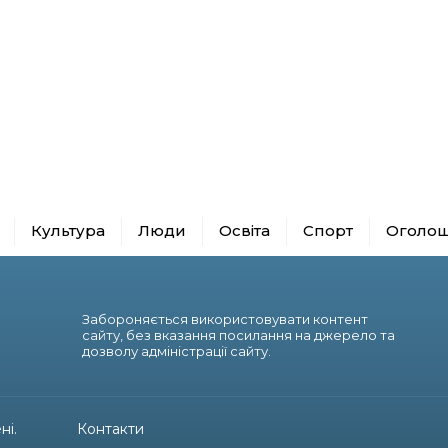
Культура
Люди
Освіта
Спорт
Оголо
Забороняється використовувати контент
сайту, без вказання посилання на джерело та
дозволу адміністрації сайту.
ні.
Контакти