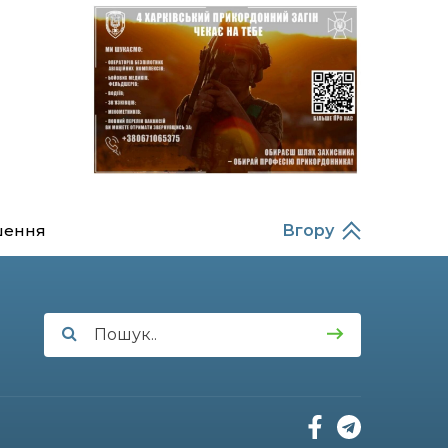
14:37
Захищав кордон до
останнього подиху:
21 лип
пам’яті полеглого
прикордонника
Олександра Кичаня
(ВІДЕО)
11:28
Від штанги до «крил»: як
спорт і характер
21 лип
колишнього
паверліфтера гартують
перемогу на Донеччині
шення
Вгору
11:19
На щиті повертається
додому: Краснопільська
21 лип
громада втратила 27-
річного Захисника Сергія
Балабаєнка
11:00
Музей, який був частиною
життя
19 лип