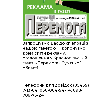
20:00
Житлові сертифікати,
підготовка до зими та
28 лип
підтримка ВПО: підсумки
засідання виконкому
Краснопільської
селищної ради
10:36
Валентина Масалітіна:
«Нас тримає віра в
28 лип
Запрошуємо Вас до співпраці з
Перемогу і повернення
нашою газетою. Пропонуємо
додому»
розмістити рекламу,
оголошення у Краснопільській
10:31
Знову біль… Знову
газеті «Перемога» Сумської
втрата… На щиті
28 лип
області.
повертається захисник
України Богдан Ємець
Телефони для довідок (05459)
16:57
Обмежено придатний,
але безмежно
7-13-64, 050-064-94-14, 098-
24 лип
вмотивований: Як
706-75-24
колишній лісівник став
асом артилерії