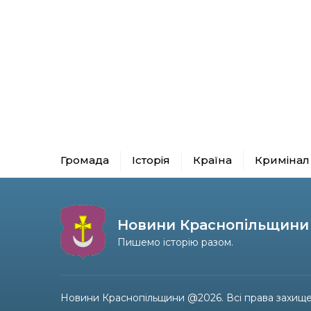
Громада
Історія
Країна
Кримінал
Новини Краснопільщини
Пишемо історію разом.
Новини Краснопільщини @2026. Всі права захище