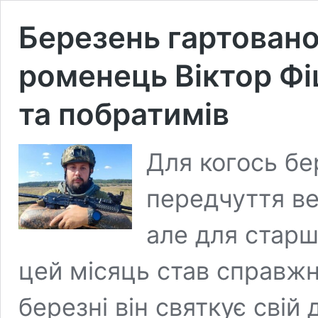
Березень гартовано
роменець Віктор Фі
та побратимів
Для когось б
передчуття ве
але для старш
цей місяць став справжн
березні він святкує свій