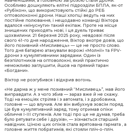
навченішими, а головною загрозою стали дрони.
Особливо дошкуляють елітні підрозділи БПЛА, як-от
«Рубікон», що використовують стійкі до РЕБ
оптоволоконні дрони. Наші хлопці ведуть на них
постійне полювання, і нещодавно команді Віктора
вдалося «мінуснути» такий екіпаж. Проте на місце
знищених приходять нові, і ця дуель триває
щохвилини. 21 березня 2025 року, невдовзі після
свого 41-го дня народження, Віктор вкотре довів, що
його позивний «Мисливець» — це не просто слово.
Того дня батарею атакували ворожі «Молнії» та FPV-
дрони з кумулятивними зарядами. Один із
безпілотників на оптоволокні, який практично
неможливо заглушити, йшов на прямий таран
«Богдани».
Віктор не розгубився і відкрив вогонь.
«Не дарма ж у мене позивний “Мисливець”, мав його
виправдати. А з чого збив — зараз вже й не скажу.
Тоді на емоціях стріляв і з автомата, і з дробовика,
головне — що влучив. Але він вибухнув зовсім поряд.
Це був кумулятивний заряд, тому отримав опіки
обличчя І-ІІІ ступенів. Але тоді про це не думав, треба
було рятувати себе і друзів», — зізнається старший
навідник. Ціною цих опіків стала врятована гармата , а
головне життя побратимів, які стояли пліч-о-пліч.