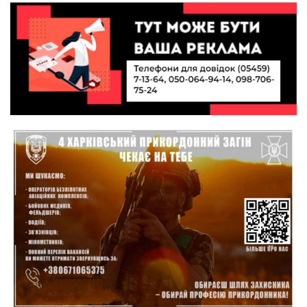
10:49
Інтелектуальні злети та творчі перемоги:
історія успіху випускниці Вікторії Кондратенко
19 лип
10:40
Вірний присязі до останнього подиху:
підтримайте петицію про присвоєння звання
19 лип
«Герой України» (посмертно) прикордоннику
Олександру Бойку
20:34
Кохання попри все: як українці створюють сім’ї
в реаліях 2026 року
17 лип
13:52
І волейбол, і хімія на “відмінно”: неймовірна
історія успіху випускниці з Краснопілля
15 лип
Анастасії Гонтар
13:27
НБУ вводить нову банкноту 2 000 грн із
портретом легендарного українця: що
15 лип
зміниться для наших гаманців
13:22
Гаманець у шоці: які продукти в Україні різко
подешевшали, а за що доведеться платити
15 лип
більше?