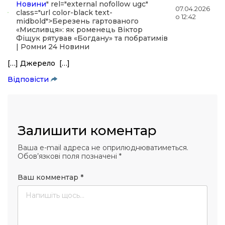
Новини
" rel="external nofollow ugc"
07.04.2026
class="url color-black text-
о 12:42
midbold">Березень гартованого
«Мисливця»: як роменець Віктор
Фіщук рятував «Богдану» та побратимів
| Ромни 24 Новини
[…] Джерело […]
Відповіcти
Залишити коментар
Ваша e-mail адреса не оприлюднюватиметься.
Обов’язкові поля позначені
*
Ваш комментар
*