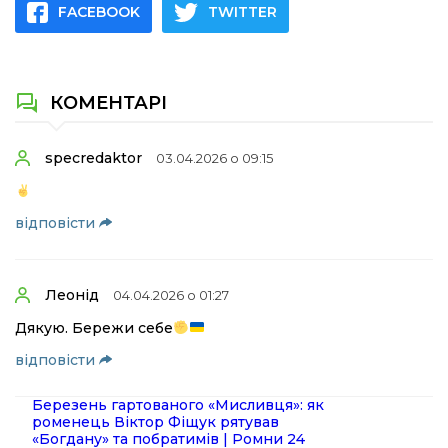
FACEBOOK
TWITTER
КОМЕНТАРІ
specredaktor
03.04.2026 о 09:15
відповіcти
Леонід
04.04.2026 о 01:27
Дякую. Бережи себе
відповіcти
Березень гартованого «Мисливця»: як
роменець Віктор Фіщук рятував
«Богдану» та побратимів | Ромни 24