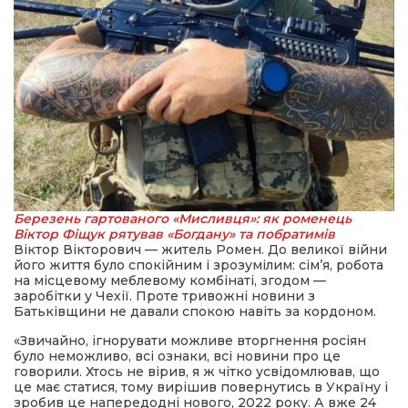
Березень гартованого «Мисливця»: як роменець
Віктор Фіщук рятував «Богдану» та побратимів
Віктор Вікторович — житель Ромен. До великої війни
його життя було спокійним і зрозумілим: сім’я, робота
на місцевому меблевому комбінаті, згодом —
заробітки у Чехії. Проте тривожні новини з
Батьківщини не давали спокою навіть за кордоном.
«Звичайно, ігнорувати можливе вторгнення росіян
було неможливо, всі ознаки, всі новини про це
говорили. Хтось не вірив, я ж чітко усвідомлював, що
це має статися, тому вирішив повернутись в Україну і
зробив це напередодні нового, 2022 року. А вже 24