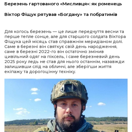
Березень гартованого «Мисливця»: як роменець
Віктор Фіщук рятував «Богдану» та побратимів
Для когось березень — це лише передчуття весни та
перше тепле сонце, але для старшого солдата Віктора
Фіщука цей місяць став справжнім меридіаном долі.
Саме в березні він святкує свій день народження,
саме в березні 2022-го він остаточно змінив
шення
цивільний одяг на піксель, і саме березневий день
2025 року ледь не став для нього останнім, назавжди
залишивши слід на обличчі, але зберігши життя
ти
екіпажу та дорогоцінну техніку.