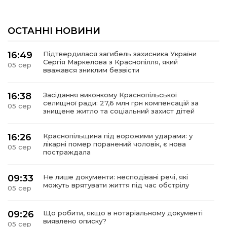
ОСТАННІ НОВИНИ
16:49
Підтвердилася загибель захисника України
Сергія Маркелова з Краснопілля, який
05 сер
вважався зниклим безвісти
16:38
Засідання виконкому Краснопільської
селищної ради: 27,6 млн грн компенсацій за
05 сер
знищене житло та соціальний захист дітей
16:26
Краснопільщина під ворожими ударами: у
лікарні помер поранений чоловік, є нова
05 сер
постраждала
09:33
Не лише документи: несподівані речі, які
можуть врятувати життя під час обстрілу
05 сер
09:26
Що робити, якщо в нотаріальному документі
виявлено описку?
05 сер