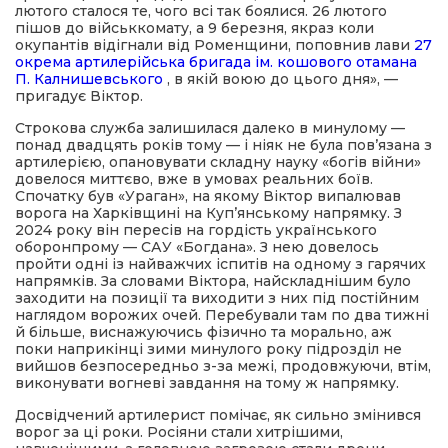
лютого сталося те, чого всі так боялися. 26 лютого
пішов до військкомату, а 9 березня, якраз коли
окупантів відігнали від Роменщини, поповнив лави
27
окрема артилерійська бригада ім. кошового отамана
П. Калнишевського
, в якій воюю до цього дня», —
пригадує Віктор.
Строкова служба залишилася далеко в минулому —
понад двадцять років тому — і ніяк не була пов’язана з
артилерією, опановувати складну науку «богів війни»
довелося миттєво, вже в умовах реальних боїв.
Спочатку був «Ураган», на якому Віктор випалював
ворога на Харківщині на Куп’янському напрямку. З
2024 року він пересів на гордість українського
оборонпрому — САУ «Богдана». З нею довелось
пройти одні із найважчих іспитів на одному з гарячих
напрямків. За словами Віктора, найскладнішим було
заходити на позиції та виходити з них під постійним
наглядом ворожих очей. Перебували там по два тижні
й більше, виснажуючись фізично та морально, аж
поки наприкінці зими минулого року підрозділ не
вийшов безпосередньо з-за межі, продовжуючи, втім,
виконувати вогневі завдання на тому ж напрямку.
Досвідчений артилерист помічає, як сильно змінився
ворог за ці роки. Росіяни стали хитрішими,