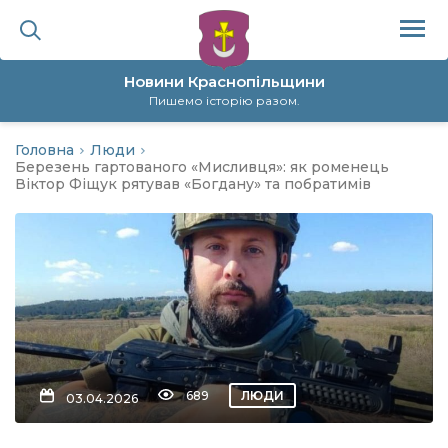
Новини Краснопільщини
Пишемо історію разом.
Головна
Люди
ційна політика
Березень гартованого «Мисливця»: як роменець
Віктор Фіщук рятував «Богдану» та побратимів
да
я
а
нал
689
ЛЮДИ
03.04.2026
ура