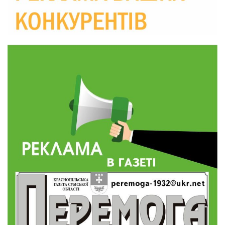
10:36
Валентина Масалітіна: «Нас тримає віра в
Перемогу і повернення додому»
28 лип
10:31
Знову біль… Знову втрата… На щиті
повертається захисник України Богдан Ємець
28 лип
16:57
Обмежено придатний, але безмежно
вмотивований: Як колишній лісівник став асом
24 лип
артилерії
16:34
490 пацієнтів та 15 відвіданих сіл: МБФ
«Альянс громадського здоров’я» підбив
24 лип
підсумки роботи мобільних клінік у Сумській
області
12:24
Покинув безпечне життя за кордоном, щоб
захистити рідну землю: пам’яті Сергія
23 лип
Балабаєнка (ВІДЕО)
08:46
Командир гармати Руслан Козирін: «Змінити
підрозділ чи бригаду – навіть думки не було»