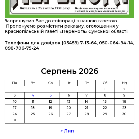
23 лип
20:36
Нова кав’ярня в Сумах: як родина військового
Запрошуємо Вас до співпраці з нашою газетою.
з Краснопілля відкрила «Лев каву» за грантові
22 лип
Пропонуємо розмістити рекламу, оголошення у
кошти (ВІДЕО)
Краснопільській газеті «Перемога» Сумської області.
14:37
Захищав кордон до останнього подиху:
Телефони для довідок (05459) 7-13-64, 050-064-94-14,
пам’яті полеглого прикордонника Олександра
098-706-75-24
21 лип
Кичаня (ВІДЕО)
11:28
Від штанги до «крил»: як спорт і характер
Серпень 2026
колишнього паверліфтера гартують перемогу
21 лип
на Донеччині
Пн
Вт
Ср
Чт
Пт
Сб
Нд
1
2
11:19
На щиті повертається додому:
3
4
5
6
7
8
9
Краснопільська громада втратила 27-річного
21 лип
10
11
12
13
14
15
16
Захисника Сергія Балабаєнка
17
18
19
20
21
22
23
24
25
26
27
28
29
30
11:00
Музей, який був частиною життя
31
19 лип
« Лип