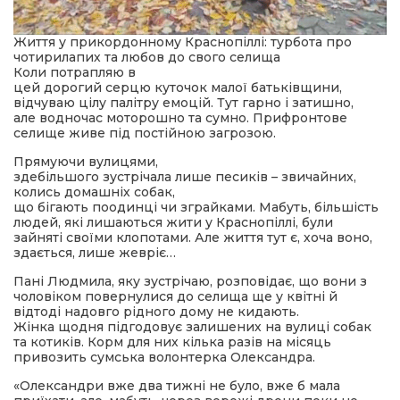
Життя у прикордонному
Краснопіллі: турбота про
чотирилапих та любов до свого селища
Коли потрапляю в
цей дорогий серцю куточок малої батьківщини,
відчуваю цілу палітру емоцій. Тут гарно і затишно,
але водночас моторошно та сумно. Прифронтове
селище живе під постійною загрозою.
Прямуючи вулицями,
здебільшого зустрічала лише песиків – звичайних,
колись домашніх собак,
що бігають поодинці чи зграйками. Мабуть, більшість
людей, які лишаються жити у Краснопіллі, були
зайняті своїми клопотами. Але життя тут є, хоча воно,
здається, лише жевріє…
Пані Людмила, яку зустрічаю, розповідає, що вони з
чоловіком повернулися до селища ще у квітні й
відтоді надовго рідного дому не кидають.
Жінка щодня підгодовує залишених на вулиці собак
та котиків. Корм для них кілька разів на місяць
привозить сумська волонтерка Олександра.
«Олександри вже два тижні не було, вже б мала