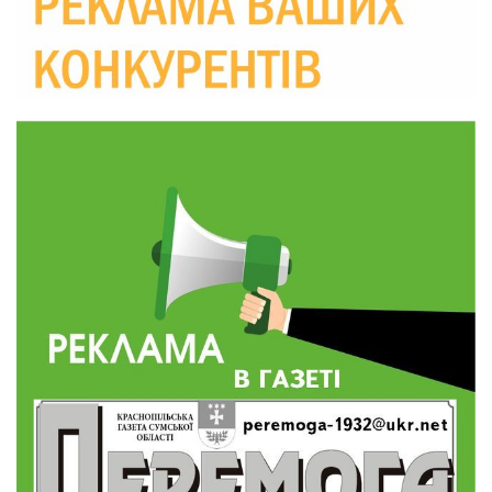
Краснопільської селищної ради
10:36
Валентина Масалітіна: «Нас тримає віра в
Перемогу і повернення додому»
28 лип
10:31
Знову біль… Знову втрата… На щиті
повертається захисник України Богдан Ємець
28 лип
16:57
Обмежено придатний, але безмежно
вмотивований: Як колишній лісівник став асом
24 лип
артилерії
16:34
490 пацієнтів та 15 відвіданих сіл: МБФ
«Альянс громадського здоров’я» підбив
24 лип
підсумки роботи мобільних клінік у Сумській
області
12:24
Покинув безпечне життя за кордоном, щоб
захистити рідну землю: пам’яті Сергія
23 лип
Балабаєнка (ВІДЕО)