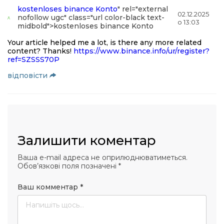
kostenloses binance Konto
" rel="external
02.12.2025
nofollow ugc" class="url color-black text-
о 13:03
midbold">kostenloses binance Konto
Your article helped me a lot, is there any more related
content? Thanks!
https://www.binance.info/ur/register?
ref=SZSSS70P
відповіcти
Залишити коментар
Ваша e-mail адреса не оприлюднюватиметься.
Обов’язкові поля позначені
*
Ваш комментар
*