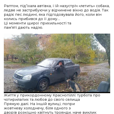
Раптом, під’їхала автівка, і їй назустріч «летить» собака,
ледве не застрибуючи у відчинене вікно до водія. Так
радіє пес людині, яка підгодовувала його, коли він
колись прибився до її дому…
Ці моменти щирої прихильності та
пам’яті дають надію.
Життя у прикордонному Краснопіллі: турбота про
чотирилапих та любов до свого селища
Прямую далі. На іншій вулиці, попри
жовтневу холоднечу, біля одного з
дворів розкішно квітнуть троянди, наче виклик