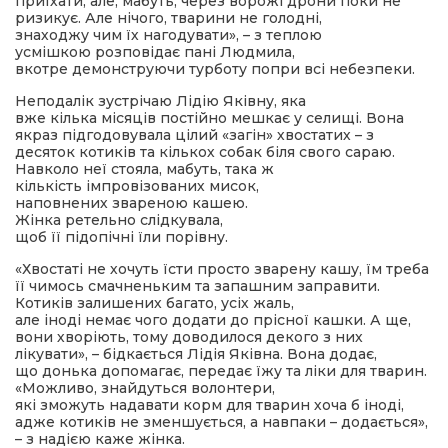
приїхати, але, мабуть, через ворожі дрони поки не
ризикує. Але нічого, тварини не голодні,
знаходжу чим їх нагодувати», – з теплою
усмішкою розповідає пані Людмила,
вкотре демонструючи турботу попри всі небезпеки.
Неподалік зустрічаю Лідію Яківну, яка
вже кілька місяців постійно мешкає у селищі. Вона
якраз підгодовувала цілий «загін» хвостатих – з
десяток котиків та кількох собак біля свого сараю.
Навколо неї стояла, мабуть, така ж
кількість імпровізованих мисок,
наповнених звареною кашею.
Жінка ретельно слідкувала,
щоб її підопічні їли порівну.
«Хвостаті не хочуть їсти просто зварену кашу, їм треба
її чимось смачненьким та запашним заправити.
Котиків залишених багато, усіх жаль,
але іноді немає чого додати до прісної кашки. А ще,
вони хворіють, тому доводилося декого з них
лікувати», – бідкається Лідія Яківна. Вона додає,
що донька допомагає, передає їжу та ліки для тварин.
«Можливо, знайдуться волонтери,
які зможуть надавати корм для тварин хоча б іноді,
адже котиків не зменшується, а навпаки – додається»,
– з надією каже жінка.