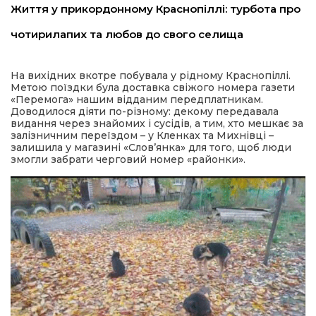
Життя у прикордонному Краснопіллі: турбота про
чотирилапих та любов до свого селища
На вихідних вкотре побувала у рідному Краснопіллі.
Метою поїздки була доставка свіжого номера газети
«Перемога» нашим відданим передплатникам.
Доводилося діяти по-різному: декому передавала
видання через знайомих і сусідів, а тим, хто мешкає за
шення
залізничним переїздом – у Кленках та Михнівці –
залишила у магазині «Слов’янка» для того, щоб люди
змогли забрати черговий номер «районки».
ти