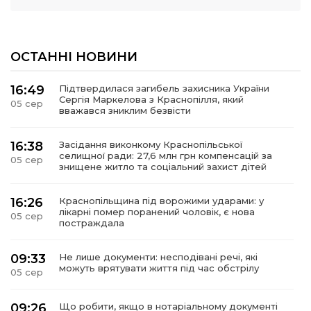
ОСТАННІ НОВИНИ
16:49
Підтвердилася загибель захисника України
Сергія Маркелова з Краснопілля, який
05 сер
вважався зниклим безвісти
16:38
Засідання виконкому Краснопільської
селищної ради: 27,6 млн грн компенсацій за
05 сер
знищене житло та соціальний захист дітей
16:26
Краснопільщина під ворожими ударами: у
лікарні помер поранений чоловік, є нова
05 сер
постраждала
09:33
Не лише документи: несподівані речі, які
можуть врятувати життя під час обстрілу
05 сер
09:26
Що робити, якщо в нотаріальному документі