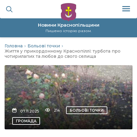
Новини Краснопільщини
Пишемо історію разом.
Головна
Больові точки
ційна політика
Життя у прикордонному Краснопіллі: турбота про
чотирилапих та любов до свого селища
да
я
а
214
БОЛЬОВІ ТОЧКИ
07.11.2025
нал
ГРОМАДА
ура