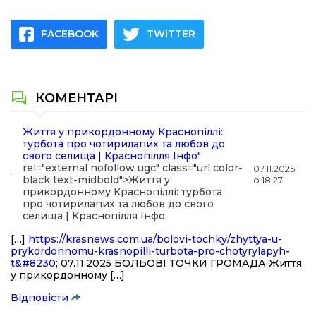
FACEBOOK
TWITTER
КОМЕНТАРІ
Життя у прикордонному Краснопіллі:
турбота про чотирилапих та любов до
свого селища | Краснопілля Інфо
"
rel="external nofollow ugc" class="url color-
07.11.2025
black text-midbold">Життя у
о 18:27
прикордонному Краснопіллі: турбота
про чотирилапих та любов до свого
селища | Краснопілля Інфо
[…]
https://krasnews.com.ua/bolovi-tochky/zhyttya-u-
prykordonnomu-krasnopilli-turbota-pro-chotyrylapyh-
t&#8230
; 07.11.2025 БОЛЬОВІ ТОЧКИ ГРОМАДА Життя
у прикордонному […]
Відповіcти