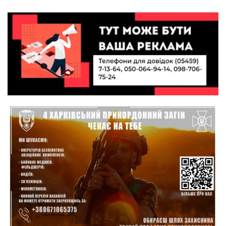
10:49
Інтелектуальні злети та творчі перемоги:
історія успіху випускниці Вікторії Кондратенко
19 лип
10:40
Вірний присязі до останнього подиху:
підтримайте петицію про присвоєння звання
19 лип
«Герой України» (посмертно) прикордоннику
Олександру Бойку
20:34
Кохання попри все: як українці створюють сім’ї
в реаліях 2026 року
17 лип
13:52
І волейбол, і хімія на “відмінно”: неймовірна
історія успіху випускниці з Краснопілля
15 лип
Анастасії Гонтар
13:27
НБУ вводить нову банкноту 2 000 грн із
портретом легендарного українця: що
15 лип
зміниться для наших гаманців
13:22
Гаманець у шоці: які продукти в Україні різко
подешевшали, а за що доведеться платити
15 лип