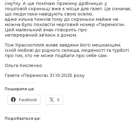
смутку. А ще помічаю приємну дрібницю: у
поштовій скриньці вже є місце для газет. Це означає,
що люди таки навідують свою оселю,
адже кілька тижнів тому до скриньки майже не
можна було покласти черговий номер «Перемоги».
Цей маленький знак говорить про
неперервний зв’язок з домом.
Тож Краснопілля живе завдяки його мешканцям,
їхній любові до рідного селища, людяності та турботі
про тих, хто не може подбати про себе сам.
Ольга Кисленко
Газета «Перемога» 31.10.2025 року
Поширити це:
Facebook
X
Подобається це: