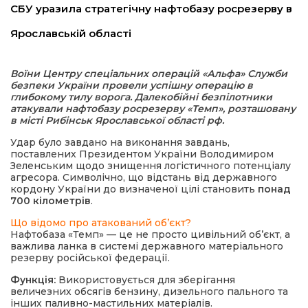
СБУ уразила стратегічну нафтобазу росрезерву в
Ярославській області
Воїни Центру спеціальних операцій «Альфа» Служби
безпеки України провели успішну операцію в
глибокому тилу ворога. Далекобійні безпілотники
атакували нафтобазу росрезерву «Темп», розташовану
в місті Рибінськ Ярославської області рф.
шення
Удар було завдано на виконання завдань,
поставлених Президентом України Володимиром
Зеленським щодо знищення логістичного потенціалу
ти
агресора. Символічно, що відстань від державного
кордону України до визначеної цілі становить
понад
700 кілометрів
.
Що відомо про атакований об’єкт?
Нафтобаза «Темп» — це не просто цивільний об’єкт, а
важлива ланка в системі державного матеріального
резерву російської федерації.
Функція:
Використовується для зберігання
величезних обсягів бензину, дизельного пального та
інших паливно-мастильних матеріалів.