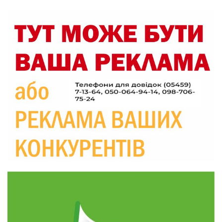
маніпуляційбез конфліктів
30 лип
19:29
«Все закінчиться, приїду й одружуся…»: Пам’яті
26-річного Захисника Богдана Ємця (ВІДЕО)
30 лип
20:06
Паливо по 100 грн та ризик дефіциту: чому в
Україні різко зростають ціни на АЗС
28 лип
20:00
Житлові сертифікати, підготовка до зими та
підтримка ВПО: підсумки засідання виконкому
28 лип
Краснопільської селищної ради
10:36
Валентина Масалітіна: «Нас тримає віра в
Перемогу і повернення додому»
28 лип
10:31
Знову біль… Знову втрата… На щиті
повертається захисник України Богдан Ємець
28 лип
16:57
Обмежено придатний, але безмежно
вмотивований: Як колишній лісівник став асом