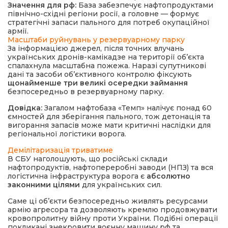
Значення для рф:
База забезпечує нафтопродуктами
північно-східні регіони росії, а головне — формує
стратегічні запаси пального для потреб окупаційної
армії.
Масштаби руйнувань у резервуарному парку
За інформацією джерел, після точних влучань
українських дронів-камікадзе на території об’єкта
спалахнула масштабна пожежа. Наразі супутникові
дані та засоби об’єктивного контролю фіксують
щонайменше три великі осередки займання
безпосередньо в резервуарному парку.
Довідка:
Загалом нафтобаза «Темп» налічує понад 60
ємностей для зберігання пального, тож детонація та
вигорання запасів може мати критичні наслідки для
регіональної логістики ворога.
Демілітаризація триватиме
В СБУ наголошують, що російські склади
нафтопродуктів, нафтопереробні заводи (НПЗ) та вся
логістична інфраструктура ворога є
абсолютно
законними цілями
для українських сил.
Саме ці об’єкти безпосередньо живлять ресурсами
армію агресора та дозволяють кремлю продовжувати
кровопролитну війну проти України. Подібні операції
покликані знекровити воєнну машину рф та