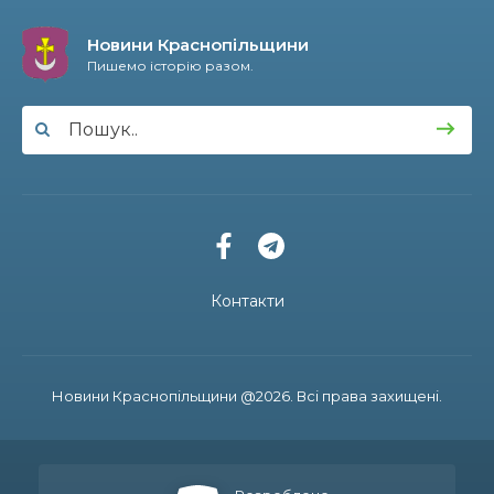
13:51
книга про минуле та сьогодення Осоївки
13 лип
Новини Краснопільщини
Пишемо історію разом.
11:10
Інтелект, спорт та творчість: історія успіху
випускниці Анни Корх
11 лип
13:48
На щиті повернувся 39-річний прикордонник
Віталій Будко, чию рідну домівку в Угроїдах
10 лип
знищив ворог
12:50
На Сумщині розширено мережу мовлення
військового радіо «Армія FM»
10 лип
Контакти
11:11
Координати майбутнього — IT: випускник
Артьом Стрілецький розробляє ігри для
10 лип
Google Play
Новини Краснопільщини @2026. Всі права захищені.
11:04
Золотий фонд Краснопілля: випускниця ліцею
Софія Корнієнко підкорює освітні вершини в
10 лип
Україні та Чехії