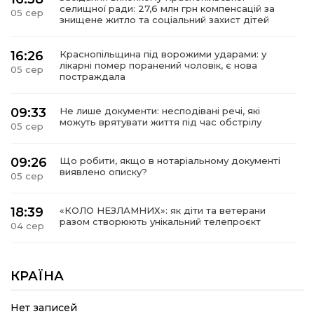
селищної ради: 27,6 млн грн компенсацій за
05 сер
знищене житло та соціальний захист дітей
16:26
Краснопільщина під ворожими ударами: у
лікарні помер поранений чоловік, є нова
05 сер
постраждала
09:33
Не лише документи: несподівані речі, які
можуть врятувати життя під час обстрілу
05 сер
09:26
Що робити, якщо в нотаріальному документі
виявлено описку?
05 сер
18:39
«КОЛО НЕЗЛАМНИХ»: як діти та ветерани
разом створюють унікальний телепроєкт
04 сер
09:52
Родина Степаненків: від квітучого
прикордоння до втраченого дому
КРАЇНА
04 сер
Нет записей
19:36
Пишіть листи самому собі, або як уникнути