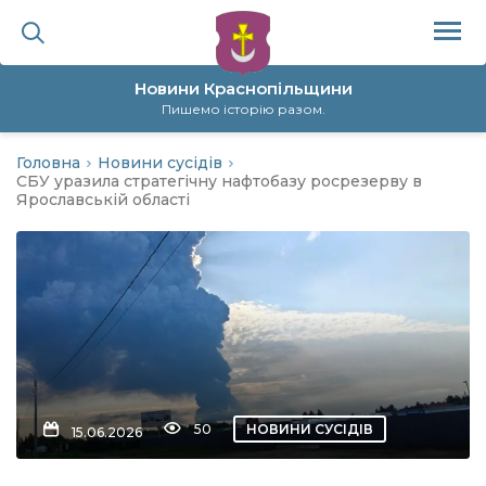
Новини Краснопільщини
Пишемо історію разом.
Головна
Новини сусідів
ційна політика
СБУ уразила стратегічну нафтобазу росрезерву в
Ярославській області
да
я
а
нал
50
НОВИНИ СУСІДІВ
15.06.2026
ура