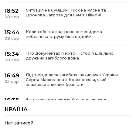
18:52
Ситуація на Сумщині: Тиск на Рясне та
Дронова Загроза для Сум з Півночі
08 сер
15:44
Коли хобі стає загрозою: Невидима
небезпека струму біля водойм
08 сер
15:34
«По документах я ніхто»: історія цивільної
дружини загиблого воїна
08 сер
16:49
Підтвердилася загибель захисника України
Сергія Маркелова з Краснопілля, який
05 сер
вважався зниклим безвісти
16:38
Засідання виконкому Краснопільської
селищної ради: 27,6 млн грн компенсацій за
05 сер
КРАЇНА
знищене житло та соціальний захист дітей
Нет записей
16:26
Краснопільщина під ворожими ударами: у
лікарні помер поранений чоловік, є нова
05 сер
постраждала