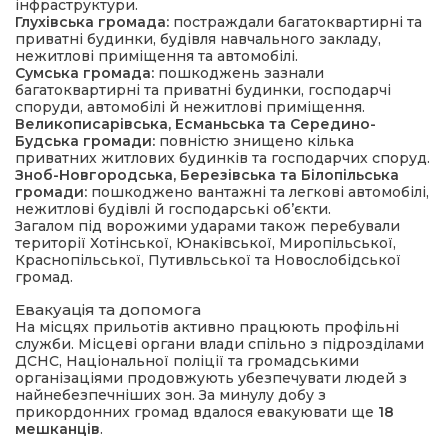
інфраструктури.
Глухівська громада:
постраждали багатоквартирні та
приватні будинки, будівля навчального закладу,
нежитлові приміщення та автомобілі.
Сумська громада:
пошкоджень зазнали
багатоквартирні та приватні будинки, господарчі
споруди, автомобілі й нежитлові приміщення.
Великописарівська, Есманьська та Середино-
Будська громади:
повністю знищено кілька
приватних житлових будинків та господарчих споруд.
Зноб-Новгородська, Березівська та Білопільська
громади:
пошкоджено вантажні та легкові автомобілі,
нежитлові будівлі й господарські об’єкти.
Загалом під ворожими ударами також перебували
території Хотінської, Юнаківської, Миропільської,
Краснопільської, Путивльської та Новослобідської
громад.
Евакуація та допомога
На місцях прильотів активно працюють профільні
служби. Місцеві органи влади спільно з підрозділами
ДСНС, Національної поліції та громадськими
організаціями продовжують убезпечувати людей з
найнебезпечніших зон. За минулу добу з
прикордонних громад вдалося евакуювати ще
18
мешканців
.