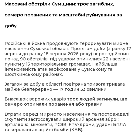
Масовані обстріли Сумщини: троє загиблих,
семеро поранених та масштабні руйнування за
добу
Російські війська продовжують тероризувати мирне
населення Сумської області. Протягом доби (з ранку 17
червня до ранку 18 червня 2026 року) ворог здійснив
шення
понад 90 обстрілів, під ударом опинилися 22 населені
пункти у 15 територіальних громадах. Найбільша
інтенсивність атак зафіксована у Сумському та
ти
Шосткинському районах.
Загалом за добу в області повітряна тривога тривала
майже безперервно —
17 годин 53 хвилини
.
Внаслідок ворожих ударів
троє людей загинули, ще
семеро отримали поранення або травми
.
Втрати серед мирного населення та постраждалі
Окупанти застосовували широкий арсенал зброї:
артилерію, міномети, РСЗВ, FPV-дрони, ударні БпЛА
та керовані авіаційні бомби (КАБ).