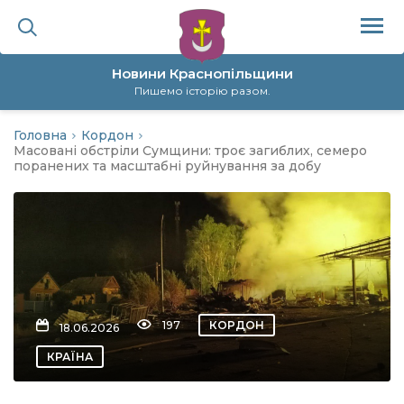
Новини Краснопільщини
Пишемо історію разом.
Головна
Кордон
ційна політика
Масовані обстріли Сумщини: троє загиблих, семеро
поранених та масштабні руйнування за добу
да
я
а
197
КОРДОН
18.06.2026
нал
КРАЇНА
ура