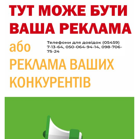
09:33
Не лише документи: несподівані речі, які
можуть врятувати життя під час обстрілу
05 сер
09:26
Що робити, якщо в нотаріальному документі
виявлено описку?
05 сер
18:39
«КОЛО НЕЗЛАМНИХ»: як діти та ветерани
разом створюють унікальний телепроєкт
04 сер
09:52
Родина Степаненків: від квітучого
прикордоння до втраченого дому
04 сер
19:36
Пишіть листи самому собі, або як уникнути
маніпуляційбез конфліктів
30 лип
19:29
«Все закінчиться, приїду й одружуся…»: Пам’яті
26-річного Захисника Богдана Ємця (ВІДЕО)
30 лип