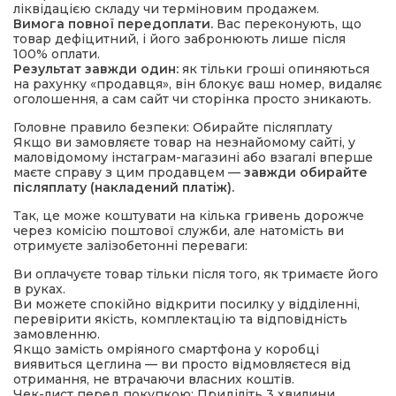
ліквідацією складу чи терміновим продажем.
Вимога повної передоплати.
Вас переконують, що
товар дефіцитний, і його забронюють лише після
100% оплати.
Результат завжди один:
як тільки гроші опиняються
на рахунку «продавця», він блокує ваш номер, видаляє
оголошення, а сам сайт чи сторінка просто зникають.
Головне правило безпеки: Обирайте післяплату
Якщо ви замовляєте товар на незнайомому сайті, у
маловідомому інстаграм-магазині або взагалі вперше
маєте справу з цим продавцем —
завжди обирайте
післяплату (накладений платіж).
Так, це може коштувати на кілька гривень дорожче
через комісію поштової служби, але натомість ви
отримуєте залізобетонні переваги:
Ви оплачуєте товар тільки після того, як тримаєте його
в руках.
Ви можете спокійно відкрити посилку у відділенні,
перевірити якість, комплектацію та відповідність
замовленню.
Якщо замість омріяного смартфона у коробці
виявиться цеглина — ви просто відмовляєтеся від
отримання, не втрачаючи власних коштів.
Чек-лист перед покупкою: Приділіть 3 хвилини