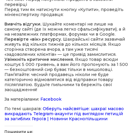
перевірці
Перед тим як натиснути кнопку «Купити», проведіть
мініекспертизу продавця:
Вивчіть відгуки.
Шукайте коментарі не лише на
самому сайті (де їх можна легко сфальсифікувати), а й
на незалежних платформах, форумах чи в Google.
Перевірте «вік» ресурсу.
Шахрайські сайти зазвичай
живуть від кількох тижнів до кількох місяців. Якщо
сторінка створена вчора, а там уже тисячі
«задоволених клієнтів» — це привід замислитися.
Увімкніть критичне мислення.
Якщо товар всюди
коштує 5 000 гривень, а вам його пропонують за 1 500
— безкоштовний сир буває тільки в мишоловці.
Пам’ятайте: чесний продавець ніколи не буде
категорично відмовлятися від відправки товару
післяплатою. Будьте пильними та бережіть свої
заощадження!
За матеріалами:
Facebook
По темі шахраїв:
Оберуть найсвятіше: шахраї масово
викрадають Telegram-акаунти під виглядом петицій
за загиблих Героїв | Новини Краснопільщини
Поширити це: