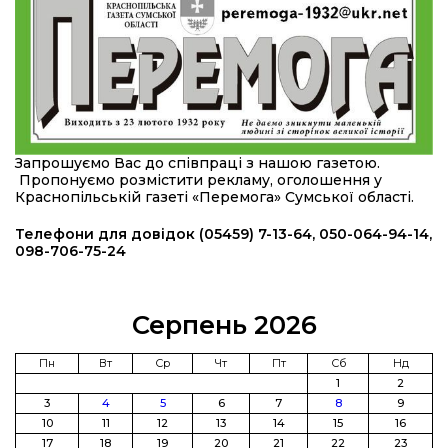
16:57
Обмежено придатний, але безмежно
вмотивований: Як колишній лісівник став асом
24 лип
артилерії
16:34
490 пацієнтів та 15 відвіданих сіл: МБФ
«Альянс громадського здоров’я» підбив
24 лип
підсумки роботи мобільних клінік у Сумській
Запрошуємо Вас до співпраці з нашою газетою.
області
Пропонуємо розмістити рекламу, оголошення у
Краснопільській газеті «Перемога» Сумської області.
12:24
Покинув безпечне життя за кордоном, щоб
захистити рідну землю: пам’яті Сергія
Телефони для довідок (05459) 7-13-64, 050-064-94-14,
23 лип
Балабаєнка (ВІДЕО)
098-706-75-24
08:46
Командир гармати Руслан Козирін: «Змінити
підрозділ чи бригаду – навіть думки не було»
23 лип
Серпень 2026
20:36
Нова кав’ярня в Сумах: як родина військового
Пн
Вт
Ср
Чт
Пт
Сб
Нд
з Краснопілля відкрила «Лев каву» за грантові
1
2
22 лип
кошти (ВІДЕО)
3
4
5
6
7
8
9
10
11
12
13
14
15
16
17
18
19
20
21
22
23
Захищав кордон до останнього подиху: