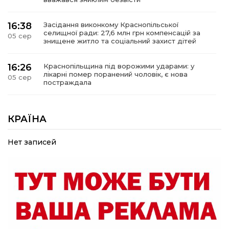
16:38
Засідання виконкому Краснопільської
селищної ради: 27,6 млн грн компенсацій за
05 сер
знищене житло та соціальний захист дітей
16:26
Краснопільщина під ворожими ударами: у
лікарні помер поранений чоловік, є нова
05 сер
постраждала
09:33
Не лише документи: несподівані речі, які
можуть врятувати життя під час обстрілу
КРАЇНА
05 сер
Нет записей
09:26
Що робити, якщо в нотаріальному документі
виявлено описку?
05 сер
18:39
«КОЛО НЕЗЛАМНИХ»: як діти та ветерани
разом створюють унікальний телепроєкт
04 сер
09:52
Родина Степаненків: від квітучого
прикордоння до втраченого дому
04 сер