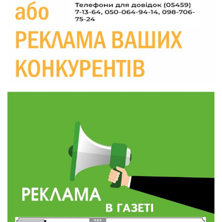
19:36
Пишіть листи самому собі, або як уникнути
маніпуляційбез конфліктів
30 лип
19:29
«Все закінчиться, приїду й одружуся…»: Пам’яті
26-річного Захисника Богдана Ємця (ВІДЕО)
30 лип
20:06
Паливо по 100 грн та ризик дефіциту: чому в
Україні різко зростають ціни на АЗС
28 лип
20:00
Житлові сертифікати, підготовка до зими та
підтримка ВПО: підсумки засідання виконкому
28 лип
Краснопільської селищної ради
10:36
Валентина Масалітіна: «Нас тримає віра в
Перемогу і повернення додому»
28 лип
10:31
Знову біль… Знову втрата… На щиті
повертається захисник України Богдан Ємець
28 лип