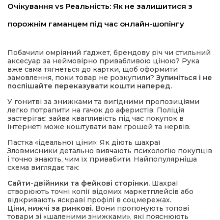
Очікування vs Реальність: Як не залишитися з
порожнім гаманцем під час онлайн-шопінгу
Побачили омріяний ґаджет, брендову річ чи стильний
аксесуар за неймовірно привабливою ціною? Рука
вже сама тягнеться до картки, щоб оформити
замовлення, поки товар не розкупили?
Зупиніться і не
поспішайте переказувати кошти наперед.
шення
У гонитві за знижками та вигідними пропозиціями
легко потрапити на гачок до аферистів. Поліція
застерігає: зайва квапливість під час покупок в
ти
інтернеті може коштувати вам грошей та нервів.
Пастка «ідеальної ціни»: Як діють шахраї
Зловмисники детально вивчають психологію покупців
і точно знають, чим їх привабити. Найпопулярніша
схема виглядає так:
Сайти-двійники та фейкові сторінки.
Шахраї
створюють точні копії відомих маркетплейсів або
відкривають яскраві профілі в соцмережах.
Ціни, нижчі за ринкові.
Вони пропонують топові
товари зі «шаленими знижками», які пояснюють