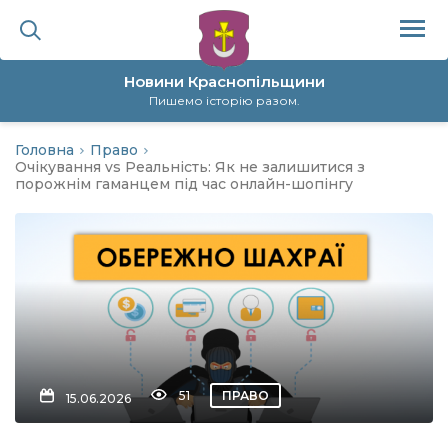
Новини Краснопільщини
Пишемо історію разом.
Головна
Право
ційна політика
Очікування vs Реальність: Як не залишитися з
порожнім гаманцем під час онлайн-шопінгу
да
я
а
нал
51
ПРАВО
15.06.2026
ура