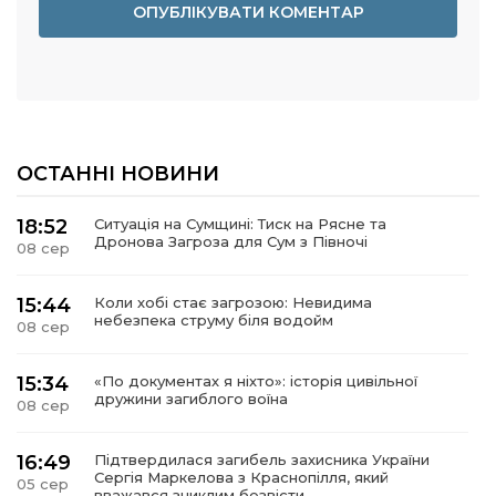
ОСТАННІ НОВИНИ
18:52
Ситуація на Сумщині: Тиск на Рясне та
Дронова Загроза для Сум з Півночі
08 сер
15:44
Коли хобі стає загрозою: Невидима
небезпека струму біля водойм
08 сер
15:34
«По документах я ніхто»: історія цивільної
дружини загиблого воїна
08 сер
16:49
Підтвердилася загибель захисника України
Сергія Маркелова з Краснопілля, який
05 сер
вважався зниклим безвісти