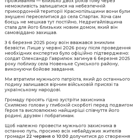
проживання — близько двох років тому через
неможливість залишатися на небезпечній
прикордонній території Краснопільщини вони були
змушені переселитися до села Спартак. Хоча сам
боєць не мешкав тут постійно, Недригайлівщина
стала для його близьких новим домом, який він
самовіддано захищав.
З 6 березня 2025 року воїн вважався зниклим
безвісти. Лише у червні 2026 року після проведення
необхідних експертиз було офіційно підтверджено:
солдат Олександр Гаврилюк загинув 6 березня 2025
року поблизу села Новеньке Сумського району,
виконуючи бойове завдання.
Ми втратили мужнього патріота, який до останнього
подиху залишався вірним військовій присязі та
українському народові.
Громаду просять гідно зустріти захисника
Схиляємо голови у глибокій скорботі перед подвигом
Героя та висловлюємо найщиріші співчуття його
родині, друзям і побратимам.
Щоб належно провести мужнього захисника в
останню путь, просимо всіх небайдужих жителів
громади
22 червня о 10:00
долучитися до створення