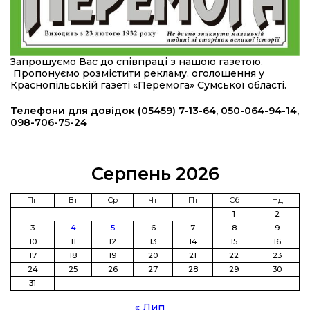
08:46
Командир гармати Руслан Козирін: «Змінити
підрозділ чи бригаду – навіть думки не було»
23 лип
20:36
Нова кав’ярня в Сумах: як родина військового
Запрошуємо Вас до співпраці з нашою газетою.
з Краснопілля відкрила «Лев каву» за грантові
22 лип
Пропонуємо розмістити рекламу, оголошення у
кошти (ВІДЕО)
Краснопільській газеті «Перемога» Сумської області.
14:37
Захищав кордон до останнього подиху:
Телефони для довідок (05459) 7-13-64, 050-064-94-14,
пам’яті полеглого прикордонника Олександра
098-706-75-24
21 лип
Кичаня (ВІДЕО)
11:28
Від штанги до «крил»: як спорт і характер
Серпень 2026
колишнього паверліфтера гартують перемогу
21 лип
на Донеччині
Пн
Вт
Ср
Чт
Пт
Сб
Нд
1
2
11:19
На щиті повертається додому:
3
4
5
6
7
8
9
Краснопільська громада втратила 27-річного
21 лип
10
11
12
13
14
15
16
Захисника Сергія Балабаєнка
17
18
19
20
21
22
23
24
25
26
27
28
29
30
11:00
Музей, який був частиною життя
31
19 лип
« Лип