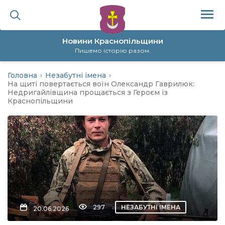
Новини Краснопільщини
Пишемо історію разом.
Головна
Незабутні імена
ційна політика
На щиті повертається воїн Олександр Гаврилюк:
Недригайлівщина прощається з Героєм із
Краснопільщини
да
я
а
нал
297
НЕЗАБУТНІ ІМЕНА
20.06.2026
ура