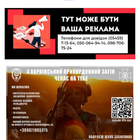
10:49
Інтелектуальні злети та творчі перемоги:
історія успіху випускниці Вікторії Кондратенко
19 лип
10:40
Вірний присязі до останнього подиху:
підтримайте петицію про присвоєння звання
19 лип
«Герой України» (посмертно) прикордоннику
Олександру Бойку
20:34
Кохання попри все: як українці створюють сім’ї
в реаліях 2026 року
17 лип
13:52
І волейбол, і хімія на “відмінно”: неймовірна
історія успіху випускниці з Краснопілля
15 лип
Анастасії Гонтар
13:27
НБУ вводить нову банкноту 2 000 грн із
портретом легендарного українця: що
15 лип
зміниться для наших гаманців
13:22
Гаманець у шоці: які продукти в Україні різко
подешевшали, а за що доведеться платити
15 лип