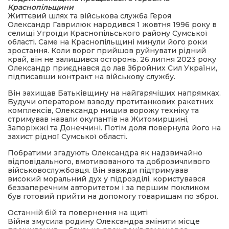
Краснопільщини
Життєвий шлях та військова служба Героя
Олександр Гаврилюк народився 1 жовтня 1996 року в
селищі Угроїди Краснопільського району Сумської
області. Саме на Краснопільщині минули його роки
зростання. Коли ворог прийшов руйнувати рідний
край, він не залишився осторонь. 26 липня 2023 року
Олександр приєднався до лав Збройних Сил України,
підписавши контракт на військову службу.
Він захищав Батьківщину на найгарячіших напрямках.
Будучи оператором взводу протитанкових ракетних
комплексів, Олександр нищив ворожу техніку та
стримував навали окупантів на Житомирщині,
Запоріжжі та Донеччині. Потім доля повернула його на
захист рідної Сумської області.
Побратими згадують Олександра як надзвичайно
відповідального, вмотивованого та доброзичливого
військовослужбовця. Він завжди підтримував
високий моральний дух у підрозділі, користувався
беззаперечним авторитетом і за першим покликом
був готовий прийти на допомогу товаришам по зброї.
Останній бій та повернення на щиті
Війна змусила родину Олександра змінити місце