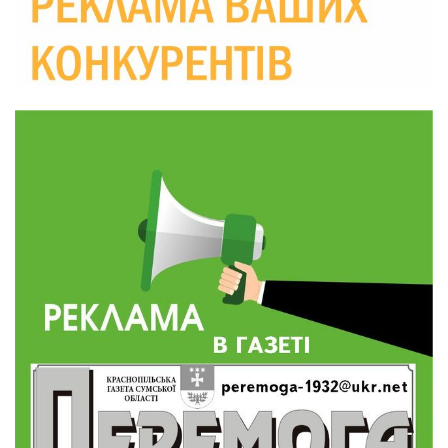
Краснопільської селищної ради
10:36
Валентина Масалітіна: «Нас тримає віра в
Перемогу і повернення додому»
28 лип
10:31
Знову біль… Знову втрата… На щиті
повертається захисник України Богдан Ємець
28 лип
16:57
Обмежено придатний, але безмежно
вмотивований: Як колишній лісівник став асом
24 лип
артилерії
16:34
490 пацієнтів та 15 відвіданих сіл: МБФ
«Альянс громадського здоров’я» підбив
24 лип
підсумки роботи мобільних клінік у Сумській
області
12:24
Покинув безпечне життя за кордоном, щоб
захистити рідну землю: пам’яті Сергія
23 лип
Балабаєнка (ВІДЕО)