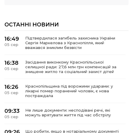
ОСТАННІ НОВИНИ
16:49
Підтвердилася загибель захисника України
Сергія Маркелова з Краснопілля, який
05 сер
вважався зниклим безвісти
16:38
Засідання виконкому Краснопільської
селищної ради: 27,6 млн грн компенсацій за
05 сер
знищене житло та соціальний захист дітей
16:26
Краснопільщина під ворожими ударами: у
лікарні помер поранений чоловік, є нова
05 сер
постраждала
09:33
Не лише документи: несподівані речі, які
можуть врятувати життя під час обстрілу
05 сер
09:26
Що робити, якщо в нотаріальному документі