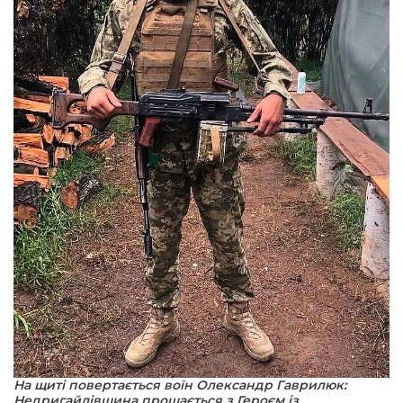
На щиті повертається воїн Олександр Гаврилюк:
Недригайлівщина прощається з Героєм із