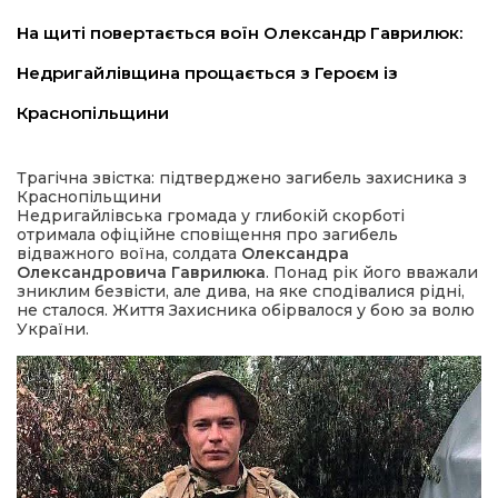
На щиті повертається воїн Олександр Гаврилюк:
Недригайлівщина прощається з Героєм із
Краснопільщини
Трагічна звістка: підтверджено загибель захисника з
Краснопільщини
шення
Недригайлівська громада у глибокій скорботі
отримала офіційне сповіщення про загибель
відважного воїна, солдата
Олександра
ти
Олександровича Гаврилюка
. Понад рік його вважали
зниклим безвісти, але дива, на яке сподівалися рідні,
не сталося. Життя Захисника обірвалося у бою за волю
України.