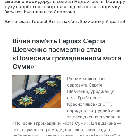
«живого коридору»
в селищі Недригайлів. Маршрут
руху скорботного кортежу: від лікарні у напрямку
Засулля, Кулішівки та Спартака.
Вічна слава Герою! Вічна пам’ять Захиснику України!