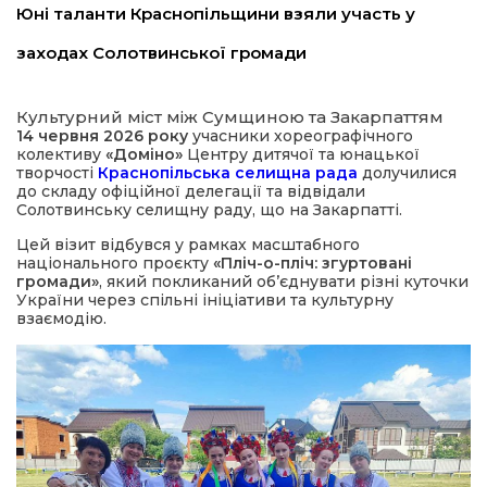
Юні таланти Краснопільщини взяли участь у
заходах Солотвинської громади
Культурний міст між Сумщиною та Закарпаттям
14 червня 2026 року
учасники хореографічного
колективу
«Доміно»
Центру дитячої та юнацької
творчості
Краснопільська селищна рада
долучилися
до складу офіційної делегації та відвідали
шення
Солотвинську селищну раду, що на Закарпатті.
Цей візит відбувся у рамках масштабного
ти
національного проєкту
«Пліч-о-пліч: згуртовані
громади»
, який покликаний об’єднувати різні куточки
України через спільні ініціативи та культурну
взаємодію.