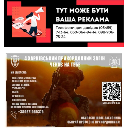
10:49
історія успіху випускниці Вікторії Кондратенко
19 лип
10:40
Вірний присязі до останнього подиху:
підтримайте петицію про присвоєння звання
19 лип
«Герой України» (посмертно) прикордоннику
Олександру Бойку
20:34
Кохання попри все: як українці створюють сім’ї
в реаліях 2026 року
17 лип
13:52
І волейбол, і хімія на “відмінно”: неймовірна
історія успіху випускниці з Краснопілля
15 лип
Анастасії Гонтар
13:27
НБУ вводить нову банкноту 2 000 грн із
портретом легендарного українця: що
15 лип
зміниться для наших гаманців
13:22
Гаманець у шоці: які продукти в Україні різко
подешевшали, а за що доведеться платити
15 лип
більше?