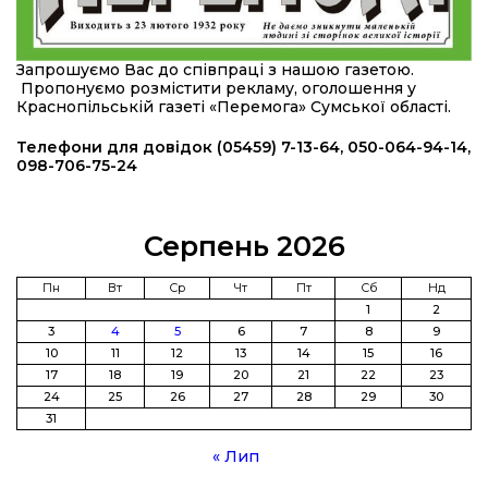
23 лип
20:36
Нова кав’ярня в Сумах: як родина військового
Запрошуємо Вас до співпраці з нашою газетою.
з Краснопілля відкрила «Лев каву» за грантові
22 лип
Пропонуємо розмістити рекламу, оголошення у
кошти (ВІДЕО)
Краснопільській газеті «Перемога» Сумської області.
14:37
Захищав кордон до останнього подиху:
Телефони для довідок (05459) 7-13-64, 050-064-94-14,
пам’яті полеглого прикордонника Олександра
098-706-75-24
21 лип
Кичаня (ВІДЕО)
11:28
Від штанги до «крил»: як спорт і характер
Серпень 2026
колишнього паверліфтера гартують перемогу
21 лип
на Донеччині
Пн
Вт
Ср
Чт
Пт
Сб
Нд
1
2
11:19
На щиті повертається додому:
3
4
5
6
7
8
9
Краснопільська громада втратила 27-річного
21 лип
10
11
12
13
14
15
16
Захисника Сергія Балабаєнка
17
18
19
20
21
22
23
24
25
26
27
28
29
30
11:00
Музей, який був частиною життя
31
19 лип
« Лип
Інтелектуальні злети та творчі перемоги: