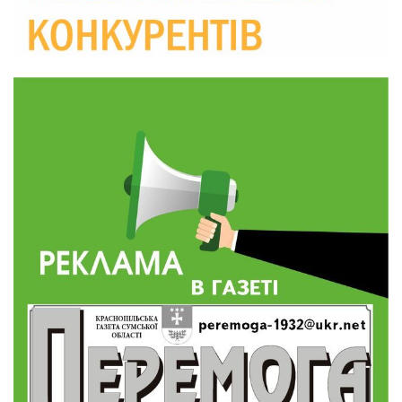
10:36
Валентина Масалітіна: «Нас тримає віра в
Перемогу і повернення додому»
28 лип
10:31
Знову біль… Знову втрата… На щиті
повертається захисник України Богдан Ємець
28 лип
16:57
Обмежено придатний, але безмежно
вмотивований: Як колишній лісівник став асом
24 лип
артилерії
16:34
490 пацієнтів та 15 відвіданих сіл: МБФ
«Альянс громадського здоров’я» підбив
24 лип
підсумки роботи мобільних клінік у Сумській
області
12:24
Покинув безпечне життя за кордоном, щоб
захистити рідну землю: пам’яті Сергія
23 лип
Балабаєнка (ВІДЕО)
08:46
Командир гармати Руслан Козирін: «Змінити
підрозділ чи бригаду – навіть думки не було»