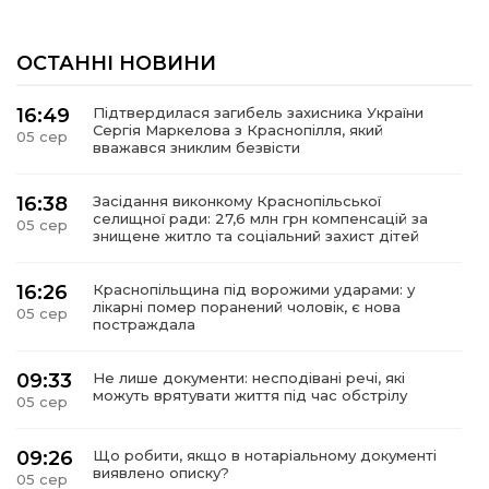
ОСТАННІ НОВИНИ
16:49
Підтвердилася загибель захисника України
Сергія Маркелова з Краснопілля, який
05 сер
вважався зниклим безвісти
16:38
Засідання виконкому Краснопільської
селищної ради: 27,6 млн грн компенсацій за
05 сер
знищене житло та соціальний захист дітей
16:26
Краснопільщина під ворожими ударами: у
лікарні помер поранений чоловік, є нова
05 сер
постраждала
09:33
Не лише документи: несподівані речі, які
можуть врятувати життя під час обстрілу
05 сер
09:26
Що робити, якщо в нотаріальному документі
виявлено описку?
05 сер