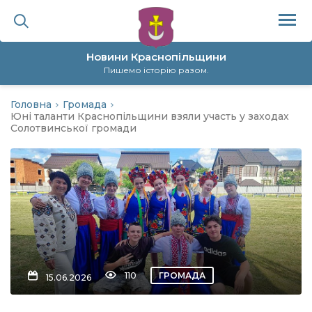
Новини Краснопільщини
Пишемо історію разом.
Головна
Громада
ційна політика
Юні таланти Краснопільщини взяли участь у заходах
Солотвинської громади
да
я
а
нал
110
ГРОМАДА
15.06.2026
ура