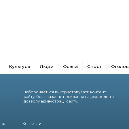
Культура
Люди
Освіта
Спорт
Оголо
Забороняється використовувати контент
сайту, без вказання посилання на джерело та
дозволу адміністрації сайту.
ні.
Контакти