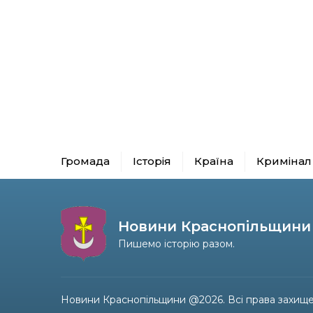
Громада
Історія
Країна
Кримінал
Новини Краснопільщини
Пишемо історію разом.
Новини Краснопільщини @2026. Всі права захище