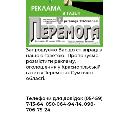
20:00
Житлові сертифікати,
підготовка до зими та
28 лип
підтримка ВПО: підсумки
засідання виконкому
Краснопільської
селищної ради
10:36
Валентина Масалітіна:
«Нас тримає віра в
28 лип
Запрошуємо Вас до співпраці з
Перемогу і повернення
нашою газетою. Пропонуємо
додому»
розмістити рекламу,
оголошення у Краснопільській
10:31
Знову біль… Знову
газеті «Перемога» Сумської
втрата… На щиті
28 лип
області.
повертається захисник
України Богдан Ємець
Телефони для довідок (05459)
16:57
Обмежено придатний,
але безмежно
7-13-64, 050-064-94-14, 098-
24 лип
вмотивований: Як
706-75-24
колишній лісівник став
асом артилерії