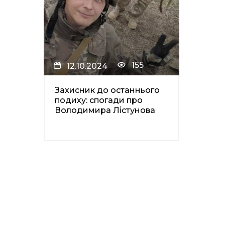
155
12.10.2024
Захисник до останнього
подиху: спогади про
Володимира Лістунова