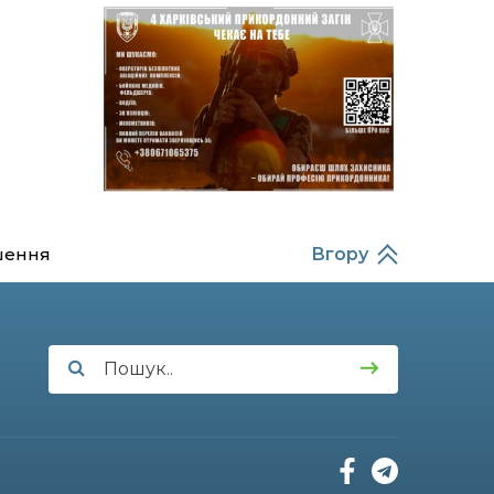
14:37
Захищав кордон до
останнього подиху:
21 лип
пам’яті полеглого
прикордонника
Олександра Кичаня
(ВІДЕО)
11:28
Від штанги до «крил»: як
спорт і характер
21 лип
колишнього
паверліфтера гартують
перемогу на Донеччині
шення
Вгору
11:19
На щиті повертається
додому: Краснопільська
21 лип
громада втратила 27-
річного Захисника Сергія
Балабаєнка
11:00
Музей, який був частиною
життя
19 лип