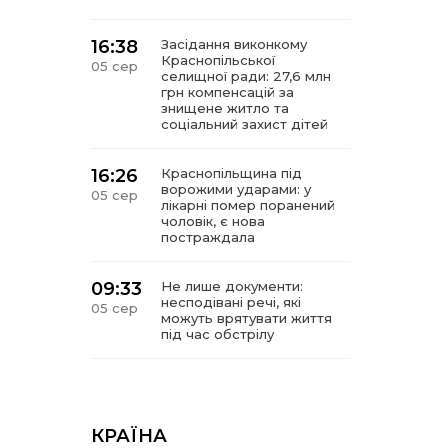
16:38
Засідання виконкому
Краснопільської
05 сер
селищної ради: 27,6 млн
грн компенсацій за
знищене житло та
соціальний захист дітей
16:26
Краснопільщина під
ворожими ударами: у
05 сер
лікарні помер поранений
чоловік, є нова
постраждала
09:33
Не лише документи:
несподівані речі, які
05 сер
можуть врятувати життя
під час обстрілу
09:26
Що робити, якщо в
нотаріальному документі
05 сер
виявлено описку?
КРАЇНА