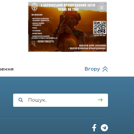
14:37
Захищав кордон до
останнього подиху:
21 лип
пам’яті полеглого
прикордонника
Олександра Кичаня
(ВІДЕО)
11:28
Від штанги до «крил»: як
спорт і характер
21 лип
колишнього
паверліфтера гартують
перемогу на Донеччині
шення
Вгору
11:19
На щиті повертається
додому: Краснопільська
21 лип
громада втратила 27-
річного Захисника Сергія
Балабаєнка
11:00
Музей, який був частиною
життя
19 лип