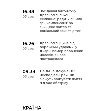
16:38
Засідання виконкому
Краснопільської
05 сер
селищної ради: 27,6 млн
грн компенсацій за
знищене житло та
соціальний захист дітей
16:26
Краснопільщина під
ворожими ударами: у
05 сер
лікарні помер поранений
чоловік, є нова
постраждала
09:33
Не лише документи:
несподівані речі, які
05 сер
можуть врятувати життя
під час обстрілу
09:26
Що робити, якщо в
нотаріальному документі
05 сер
виявлено описку?
КРАЇНА