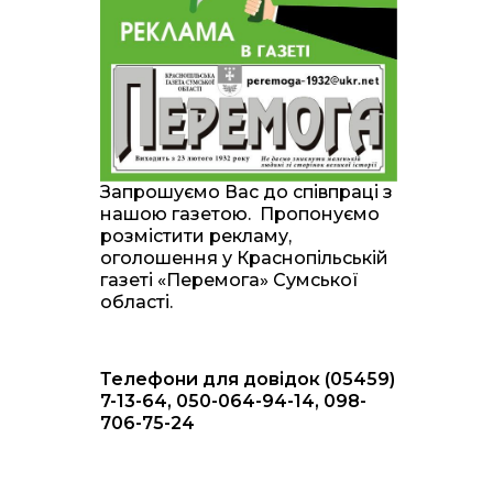
20:00
Житлові сертифікати,
підготовка до зими та
28 лип
підтримка ВПО: підсумки
засідання виконкому
Краснопільської
селищної ради
10:36
Валентина Масалітіна:
«Нас тримає віра в
28 лип
Запрошуємо Вас до співпраці з
Перемогу і повернення
нашою газетою. Пропонуємо
додому»
розмістити рекламу,
оголошення у Краснопільській
10:31
Знову біль… Знову
газеті «Перемога» Сумської
втрата… На щиті
28 лип
області.
повертається захисник
України Богдан Ємець
Телефони для довідок (05459)
16:57
Обмежено придатний,
але безмежно
7-13-64, 050-064-94-14, 098-
24 лип
вмотивований: Як
706-75-24
колишній лісівник став
асом артилерії