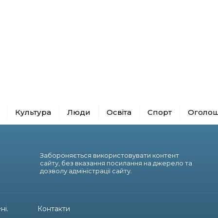
Культура
Люди
Освіта
Спорт
Оголо
Забороняється використовувати контент
сайту, без вказання посилання на джерело та
дозволу адміністрації сайту.
ні.
Контакти