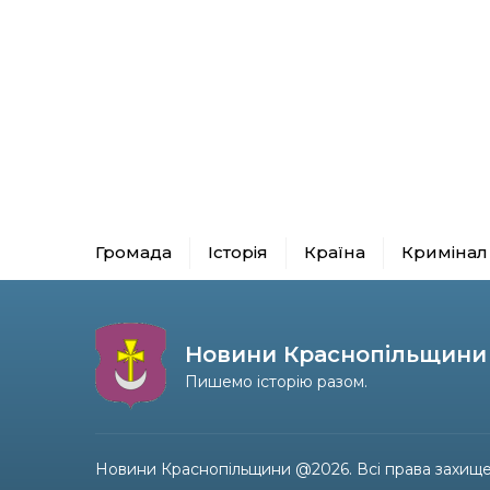
Громада
Історія
Країна
Кримінал
Новини Краснопільщини
Пишемо історію разом.
Новини Краснопільщини @2026. Всі права захище