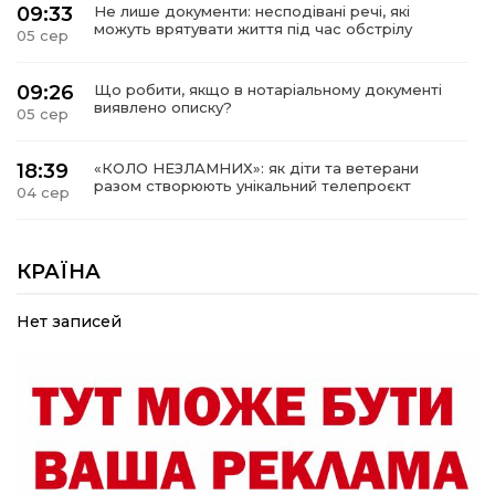
09:33
Не лише документи: несподівані речі, які
можуть врятувати життя під час обстрілу
05 сер
09:26
Що робити, якщо в нотаріальному документі
виявлено описку?
05 сер
18:39
«КОЛО НЕЗЛАМНИХ»: як діти та ветерани
разом створюють унікальний телепроєкт
04 сер
09:52
Родина Степаненків: від квітучого
прикордоння до втраченого дому
КРАЇНА
04 сер
Нет записей
19:36
Пишіть листи самому собі, або як уникнути
маніпуляційбез конфліктів
30 лип
19:29
«Все закінчиться, приїду й одружуся…»: Пам’яті
26-річного Захисника Богдана Ємця (ВІДЕО)
30 лип
20:06
Паливо по 100 грн та ризик дефіциту: чому в