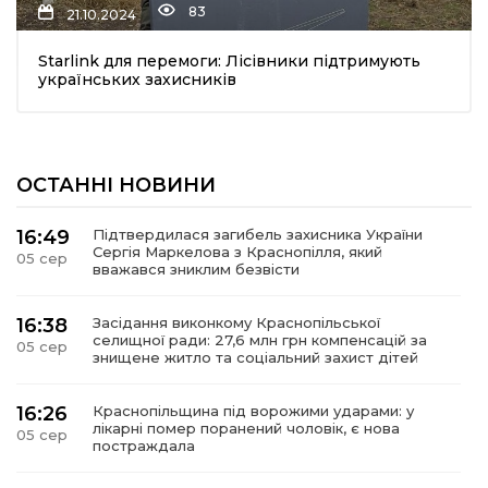
83
21.10.2024
Starlink для перемоги: Лісівники підтримують
українських захисників
ОСТАННІ НОВИНИ
шення
16:49
Підтвердилася загибель захисника України
Сергія Маркелова з Краснопілля, який
05 сер
ти
вважався зниклим безвісти
16:38
Засідання виконкому Краснопільської
селищної ради: 27,6 млн грн компенсацій за
05 сер
знищене житло та соціальний захист дітей
16:26
Краснопільщина під ворожими ударами: у
лікарні помер поранений чоловік, є нова
05 сер
постраждала