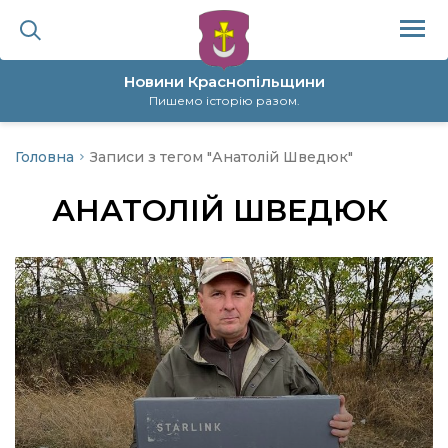
Новини Краснопільщини
Пишемо історію разом.
Головна
Записи з тегом "Анатолій Шведюк"
ційна політика
АНАТОЛІЙ ШВЕДЮК
да
я
а
нал
ура