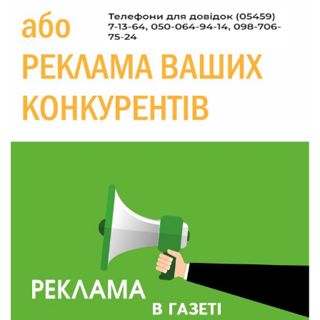
Україні різко зростають ціни на АЗС
28 лип
20:00
Житлові сертифікати, підготовка до зими та
підтримка ВПО: підсумки засідання виконкому
28 лип
Краснопільської селищної ради
10:36
Валентина Масалітіна: «Нас тримає віра в
Перемогу і повернення додому»
28 лип
10:31
Знову біль… Знову втрата… На щиті
повертається захисник України Богдан Ємець
28 лип
16:57
Обмежено придатний, але безмежно
вмотивований: Як колишній лісівник став асом
24 лип
артилерії
16:34
490 пацієнтів та 15 відвіданих сіл: МБФ
«Альянс громадського здоров’я» підбив
24 лип
підсумки роботи мобільних клінік у Сумській
області